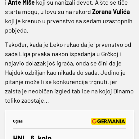
i
Ante Miše
koji su nanizali devet. A što se tiče
starta mogu, u lovu su na rekord
Zorana Vulića
koji je krenuo u prvenstvo sa sedam uzastopnih
pobjeda.
Također, kada je Leko rekao da je 'prvenstvo od
sada Liga prvaka' nakon ispadanja u Grčkoj i
najavio dolazak još igrača, onda se čini da je
Hajduk ozbiljan kao nikada do sada. Jedino je
pitanje može li se konkurencija trgnuti, jer
zaista je neobičan izgled tablice na kojoj Dinamo
toliko zaostaje…
Oglas
HNL, 6. kolo