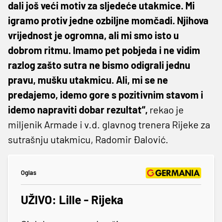
dali još veći motiv za sljedeće utakmice. Mi
igramo protiv jedne ozbiljne momčadi. Njihova
vrijednost je ogromna, ali mi smo isto u
dobrom ritmu. Imamo pet pobjeda i ne vidim
razlog zašto sutra ne bismo odigrali jednu
pravu, mušku utakmicu. Ali, mi se ne
predajemo, idemo gore s pozitivnim stavom i
idemo napraviti dobar rezultat“,
rekao je
miljenik Armade i v.d. glavnog trenera Rijeke za
sutrašnju utakmicu, Radomir Đalović.
Oglas
UŽIVO: Lille - Rijeka