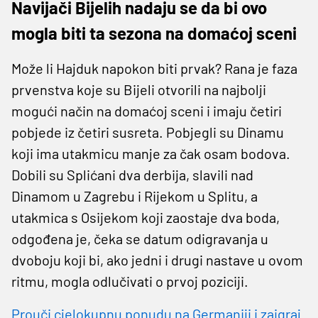
Navijači Bijelih nadaju se da bi ovo
mogla biti ta sezona na domaćoj sceni
Može li Hajduk napokon biti prvak? Rana je faza
prvenstva koje su Bijeli otvorili na najbolji
mogući način na domaćoj sceni i imaju četiri
pobjede iz četiri susreta. Pobjegli su Dinamu
koji ima utakmicu manje za čak osam bodova.
Dobili su Splićani dva derbija, slavili nad
Dinamom u Zagrebu i Rijekom u Splitu, a
utakmica s Osijekom koji zaostaje dva boda,
odgođena je, čeka se datum odigravanja u
dvoboju koji bi, ako jedni i drugi nastave u ovom
ritmu, mogla odlučivati o prvoj poziciji.
Prouči cjelokupnu ponudu na Germaniji i zaigraj