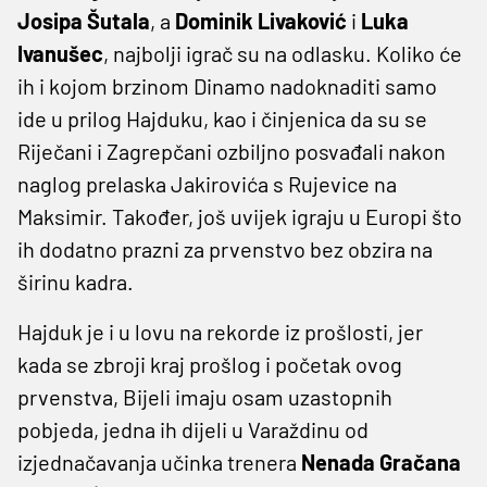
Josipa Šutala
, a
Dominik Livaković
i
Luka
Ivanušec
, najbolji igrač su na odlasku. Koliko će
ih i kojom brzinom Dinamo nadoknaditi samo
ide u prilog Hajduku, kao i činjenica da su se
Riječani i Zagrepčani ozbiljno posvađali nakon
naglog prelaska Jakirovića s Rujevice na
Maksimir. Također, još uvijek igraju u Europi što
ih dodatno prazni za prvenstvo bez obzira na
širinu kadra.
Hajduk je i u lovu na rekorde iz prošlosti, jer
kada se zbroji kraj prošlog i početak ovog
prvenstva, Bijeli imaju osam uzastopnih
pobjeda, jedna ih dijeli u Varaždinu od
izjednačavanja učinka trenera
Nenada Gračana