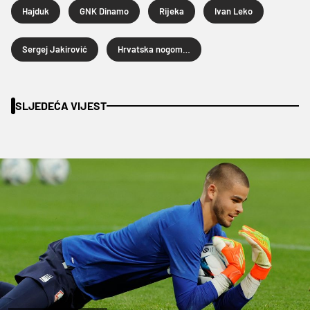
Hajduk
GNK Dinamo
Rijeka
Ivan Leko
Sergej Jakirović
Hrvatska nogometna liga
SLJEDEĆA VIJEST