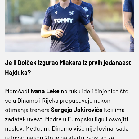
Je li Dolček izgurao Mlakara iz prvih jedanaest
Hajduka?
Momčadi
Ivana Leke
na ruku ide i činjenica što
se u Dinamo i Rijeka prepucavaju nakon
otimanja trenera
Sergeja Jakirovića
koji ima
zadatak uvesti Modre u Europsku ligu i osvojiti
naslov. Međutim, Dinamo više nije lovina, sada
je lovac nakon što je na startu zaostao za