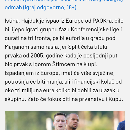
odmah (Igraj odgovorno, 18+)
Istina, Hajduk je ispao iz Europe od PAOK-a, bilo
bi lijepo igrati grupnu fazu Konferencijske lige i
gurati na tri fronta, pa bi euforija u gradu pod
Marjanom samo rasla, jer Split čeka titulu
prvaka od 2005. godine kada je posljednji put
bio prvak s Igorom Štimcem na klupi.
Ispadanjem iz Europe, imat će više svježine,
potrošnja će biti manja, ali i financijski kolač od
oko tri milijuna eura koliko bi dobili za ulazak u
skupinu. Zato će fokus biti na prvenstvu i Kupu.