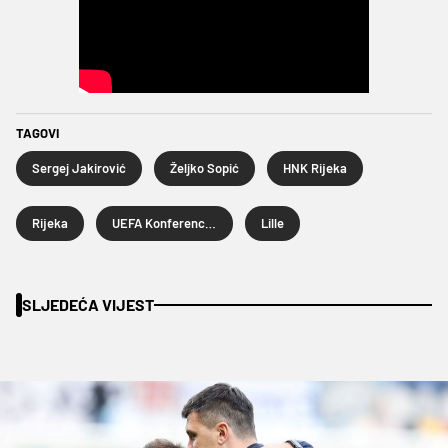
TAGOVI
Sergej Jakirović
Željko Sopić
HNK Rijeka
Rijeka
UEFA Konferencijska liga
Lille
SLJEDEĆA VIJEST