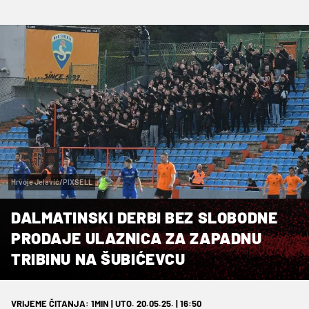
Hrvoje Jelavić/PIXSELL
DALMATINSKI DERBI BEZ SLOBODNE
PRODAJE ULAZNICA ZA ZAPADNU
TRIBINU NA ŠUBIĆEVCU
VRIJEME ČITANJA: 1MIN | UTO. 20.05.25. | 16:50