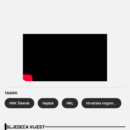
TAGOVI
HNK Šibenik
Hajduk
HNL
Hrvatska nogometna liga
SLJEDEĆA VIJEST