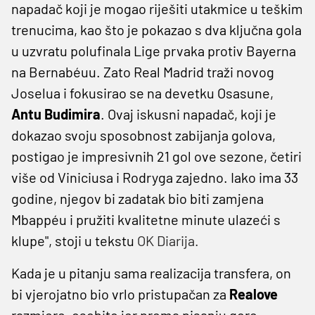
napadač koji je mogao riješiti utakmice u teškim
trenucima, kao što je pokazao s dva ključna gola
u uzvratu polufinala Lige prvaka protiv Bayerna
na Bernabéuu. Zato Real Madrid traži novog
Joselua i fokusirao se na devetku Osasune,
Antu Budimira
. Ovaj iskusni napadač, koji je
dokazao svoju sposobnost zabijanja golova,
postigao je impresivnih 21 gol ove sezone, četiri
više od Viniciusa i Rodryga zajedno. Iako ima 33
godine, njegov bi zadatak bio biti zamjena
Mbappéu i pružiti kvalitetne minute ulazeći s
klupe", stoji u tekstu
OK Diarija.
Kada je u pitanju sama realizacija transfera, on
bi vjerojatno bio vrlo pristupačan za
Realove
razmjere, osobito jer prema pisanju gore