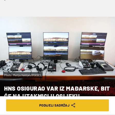
Photo: Matija Habljak/PIXSEL
HNS OSIGURAO VAR IZ MAĐARSKE, BIT
ĆE NA UTAKMICI U OSIJEKU
PODIJELI SADRŽAJ
VRIJEME ČITANJA: 1MIN | UTO. 20.05.25. | 16:50