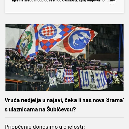
Igre na sreću mogu dovesti do ovisnosti. Igraj odgovorno.
Vruća nedjelja u najavi, čeka li nas nova 'drama'
s ulaznicama na Šubićevcu?
Priopćenje donosimo u cijelosti: