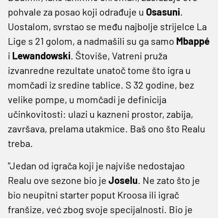
pohvale za posao koji odrađuje u
Osasuni
.
Uostalom, svrstao se među najbolje strijelce La
Lige s 21 golom, a nadmašili su ga samo
Mbappé
i
Lewandowski
. Štoviše, Vatreni pruža
izvanredne rezultate unatoč tome što igra u
momčadi iz sredine tablice. S 32 godine, bez
velike pompe, u momčadi je definicija
učinkovitosti: ulazi u kazneni prostor, zabija,
završava, prelama utakmice. Baš ono što Realu
treba.
"Jedan od igrača koji je najviše nedostajao
Realu ove sezone bio je
Joselu
. Ne zato što je
bio neupitni starter poput Kroosa ili igrač
franšize, već zbog svoje specijalnosti. Bio je