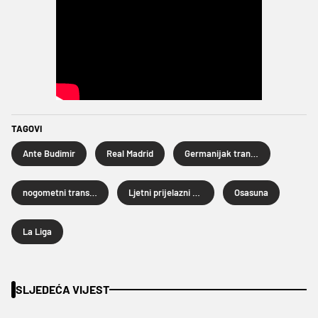
TAGOVI
Ante Budimir
Real Madrid
Germanijak transferi
nogometni transferi
Ljetni prijelazni rok 2025.
Osasuna
La Liga
SLJEDEĆA VIJEST