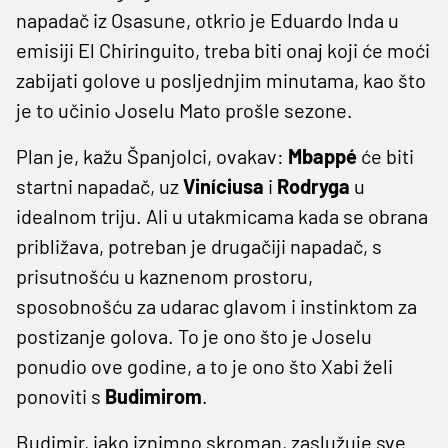
napadač iz Osasune, otkrio je Eduardo Inda u
emisiji El Chiringuito, treba biti onaj koji će moći
zabijati golove u posljednjim minutama, kao što
je to učinio Joselu Mato prošle sezone.
Plan je, kažu Španjolci, ovakav:
Mbappé
će biti
startni napadač, uz
Viníciusa
i
Rodryga
u
idealnom triju. Ali u utakmicama kada se obrana
približava, potreban je drugačiji napadač, s
prisutnošću u kaznenom prostoru,
sposobnošću za udarac glavom i instinktom za
postizanje golova. To je ono što je Joselu
ponudio ove godine, a to je ono što Xabi želi
ponoviti s
Budimirom
.
Budimir, iako iznimno skroman, zaslužuje sve