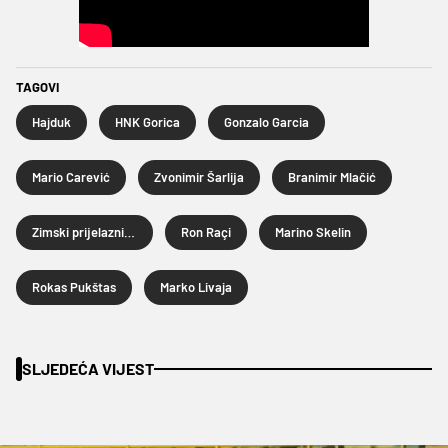
TAGOVI
Hajduk
HNK Gorica
Gonzalo Garcia
Mario Carević
Zvonimir Šarlija
Branimir Mlačić
Zimski prijelazni rok 2026.
Ron Raçi
Marino Skelin
Rokas Pukštas
Marko Livaja
SLJEDEĆA VIJEST