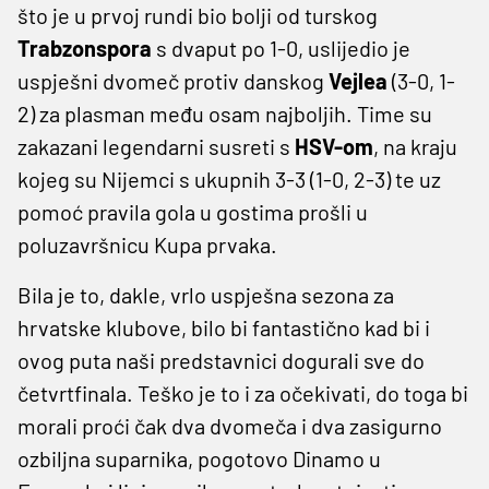
što je u prvoj rundi bio bolji od turskog
Trabzonspora
s dvaput po 1-0, uslijedio je
uspješni dvomeč protiv danskog
Vejlea
(3-0, 1-
2) za plasman među osam najboljih. Time su
zakazani legendarni susreti s
HSV-om
, na kraju
kojeg su Nijemci s ukupnih 3-3 (1-0, 2-3) te uz
pomoć pravila gola u gostima prošli u
poluzavršnicu Kupa prvaka.
Bila je to, dakle, vrlo uspješna sezona za
hrvatske klubove, bilo bi fantastično kad bi i
ovog puta naši predstavnici dogurali sve do
četvrtfinala. Teško je to i za očekivati, do toga bi
morali proći čak dva dvomeča i dva zasigurno
ozbiljna suparnika, pogotovo Dinamo u