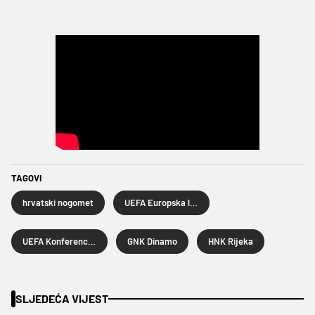
TAGOVI
hrvatski nogomet
UEFA Europska liga
UEFA Konferencijska liga
GNK Dinamo
HNK Rijeka
SLJEDEĆA VIJEST