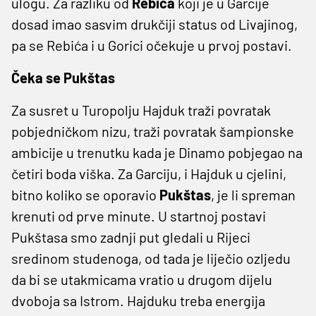
ulogu. Za razliku od
Rebića
koji je u Garcije
dosad imao sasvim drukčiji status od Livajinog,
pa se Rebića i u Gorici očekuje u prvoj postavi.
Čeka se Pukštas
Za susret u Turopolju Hajduk traži povratak
pobjedničkom nizu, traži povratak šampionske
ambicije u trenutku kada je Dinamo pobjegao na
četiri boda viška. Za Garciju, i Hajduk u cjelini,
bitno koliko se oporavio
Pukštas
, je li spreman
krenuti od prve minute. U startnoj postavi
Pukštasa smo zadnji put gledali u Rijeci
sredinom studenoga, od tada je liječio ozljedu
da bi se utakmicama vratio u drugom dijelu
dvoboja sa Istrom. Hajduku treba energija