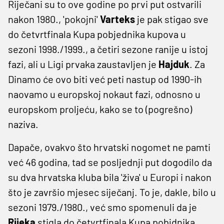
Riječani su to ove godine po prvi put ostvarili
nakon 1980., 'pokojni'
Varteks
je pak stigao sve
do četvrtfinala Kupa pobjednika kupova u
sezoni 1998./1999., a četiri sezone ranije u istoj
fazi, ali u Ligi prvaka zaustavljen je
Hajduk
. Za
Dinamo će ovo biti već peti nastup od 1990-ih
naovamo u europskoj nokaut fazi, odnosno u
europskom proljeću, kako se to (pogrešno)
naziva.
Dapače, ovakvo što hrvatski nogomet ne pamti
već 46 godina, tad se posljednji put dogodilo da
su dva hrvatska kluba bila 'živa' u Europi i nakon
što je završio mjesec siječanj. To je, dakle, bilo u
sezoni 1979./1980., već smo spomenuli da je
Rijeka
stigla do četvrtfinala Kupa pobjdnika