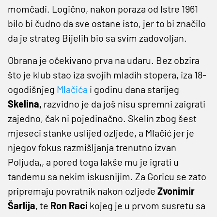
momčadi. Logično, nakon poraza od Istre 1961
bilo bi čudno da sve ostane isto, jer to bi značilo
da je strateg Bijelih bio sa svim zadovoljan.
Obrana je očekivano prva na udaru. Bez obzira
što je klub stao iza svojih mladih stopera, iza 18-
ogodišnjeg
Mlačića
i godinu dana starijeg
Skelina,
razvidno je da još nisu spremni zaigrati
zajedno, čak ni pojedinačno. Skelin zbog šest
mjeseci stanke uslijed ozljede, a Mlačić jer je
njegov fokus razmišljanja trenutno izvan
Poljuda,, a pored toga lakše mu je igrati u
tandemu sa nekim iskusnijim. Za Goricu se zato
pripremaju povratnik nakon ozljede
Zvonimir
Šarlija
, te
Ron Raci
kojeg je u prvom susretu sa