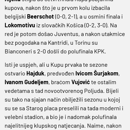
kupova, nakon što je u prvom kolu izbacila
belgijski
Beerschot
(0-0, 2-1), a u osmini finala i
Lokomotivu
iz slovačkih Košica (0-2, 3-0). Na
red je potom došao Juventus, a nakon utakmice
bez pogodaka na Kantridi, u Torinu su
Bianconeri s 2-0 došli do polufinala KPK.
Isti je uspjeh, ali u Kupu prvaka te sezone
ostvario
Hajduk
, predvođen
Ivicom Šurjakom
,
Ivanom Gudeljem
, braćom
Vujović
te ostalim
vedetama s tad novootvorenog Poljuda. Bijeli
su tako na sjajan način obilježili sezonu u kojoj
su se sa Starog placa preselili na tada moderni i
velebni stadion, a bio je i nadomak polufinala
najelitnijeg klupskog natjecanja. Naime, nakon