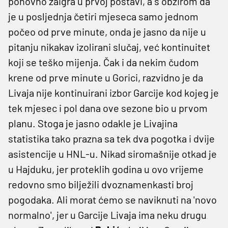
ponovno zaigra u prvoj postavi, a s obzirom da
je u posljednja četiri mjeseca samo jednom
počeo od prve minute, onda je jasno da nije u
pitanju nikakav izolirani slučaj, već kontinuitet
koji se teško mijenja. Čak i da nekim čudom
krene od prve minute u Gorici, razvidno je da
Livaja nije kontinuirani izbor Garcije kod kojeg je
tek mjesec i pol dana ove sezone bio u prvom
planu. Stoga je jasno odakle je Livajina
statistika tako prazna sa tek dva pogotka i dvije
asistencije u HNL-u. Nikad siromašnije otkad je
u Hajduku, jer proteklih godina u ovo vrijeme
redovno smo bilježili dvoznamenkasti broj
pogodaka. Ali morat ćemo se naviknuti na 'novo
normalno', jer u Garcije Livaja ima neku drugu