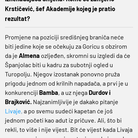
Krstičević, šef Akademije kojeg je pratio
rezultat?
Promjene na poziciji središnjeg braniča neće
biti jedine koje se očekuju za Goricu s obzirom
da je
Almena
ozljeđen, skromni su izgledi da će
Španjolac biti u kadru za subotnji ogled u
Turopolju. Njegov izostanak ponovno pruža
prigodu jednom od krilnih napadača, a prvi je u
konkurenciji
Bamba
, a uz njega
Durdov i
Brajković.
Najzanimljivije je dakako pitanje
Livaje
,
a po svemu sudeći kapetan će još
jednom početi kao adut iz pričuve. Ali, što bi
rekli, to više i nije vijest. Bit će vijest kada Livaja