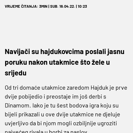
VRIJEME ČITANJA: 3MIN | SUB. 16.04.22. | 10:23
Navijači su hajdukovcima poslali jasnu
poruku nakon utakmice što žele u
srijedu
Od tri domaće utakmice zaredom Hajduk je prve
dvije pobijedio i preostaje im još derbi s
Dinamom. Iako je tu šest bodova igra koju su
bijeli prikazali u ove dvije utakmice ne djeluje
uvjerljivo da bi njom mogli ozbiljnije ugroziti
najvećeg rivala u borbi za naslov.