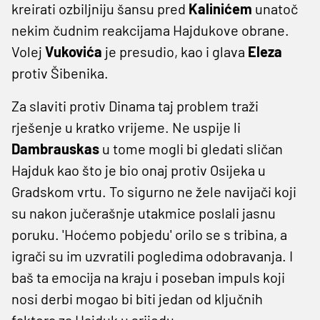
kreirati ozbiljniju šansu pred
Kalinićem
unatoč
nekim čudnim reakcijama Hajdukove obrane.
Volej
Vukovića
je presudio, kao i glava
Eleza
protiv Šibenika.
Za slaviti protiv Dinama taj problem traži
rješenje u kratko vrijeme. Ne uspije li
Dambrauskas
u tome mogli bi gledati sličan
Hajduk kao što je bio onaj protiv Osijeka u
Gradskom vrtu. To sigurno ne žele navijači koji
su nakon jučerašnje utakmice poslali jasnu
poruku. 'Hoćemo pobjedu' orilo se s tribina, a
igrači su im uzvratili pogledima odobravanja. I
baš ta emocija na kraju i poseban impuls koji
nosi derbi mogao bi biti jedan od ključnih
faktora za Hajduk u srijedu.