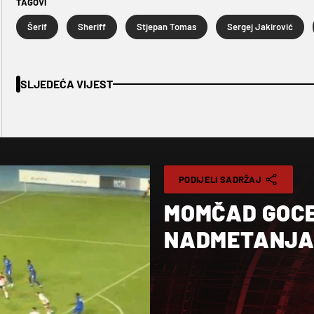
TAGOVI
Šerif
Sheriff
Stjepan Tomas
Sergej Jakirović
SLJEDEĆA VIJEST
PODIJELI SADRŽAJ
MOMČAD GOC
NADMETANJA 