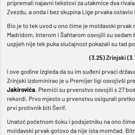
pripremali najavni tekstovi za utakmice dva rivala i
Zvezdu, a onda i bez skupina Lige prvaka ostavio
Bio je to tek uvod u ono čime je moldavski prvak 
Madridom, Interom i Šahtarom osvojili su sedam b
uspjeh nije tek puka slučajnost pokazali su tad p
(3.25) Zrinjski (3.
I ove godine izgleda da su im suđeni prvaci držav
Zrinjski izdominirao je u Premijer ligi osvojivš
Jakirovića
. Plemići su prvenstvo osvojili s 27 bod
rekordi. Prvo mjesto u prvenstvu osigurali pretkol
prvi protivnik biti Šerif.
Unatoč početnom šoku i podsjetniku na ono čime 
moldavski prvak gotovo da nije ista momčad. Bitno