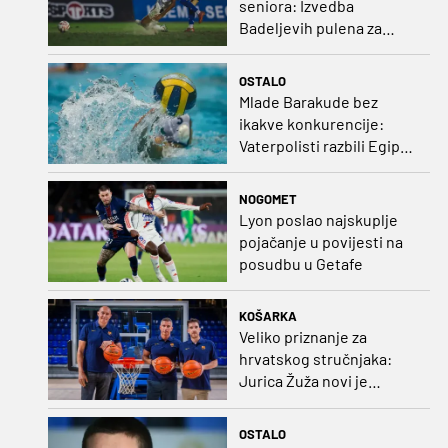
seniora: Izvedba
Badeljevih pulena za
čistu peticu protiv
Bruggea!
OSTALO
Mlade Barakude bez
ikakve konkurencije:
Vaterpolisti razbili Egipat
za polufinale SP-a!
NOGOMET
Lyon poslao najskuplje
pojačanje u povijesti na
posudbu u Getafe
KOŠARKA
Veliko priznanje za
hrvatskog stručnjaka:
Jurica Žuža novi je
pomoćni trener
Barcelone!
OSTALO