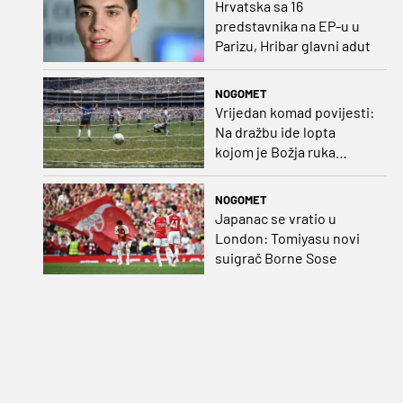
Hrvatska sa 16
predstavnika na EP-u u
Parizu, Hribar glavni adut
NOGOMET
Vrijedan komad povijesti:
Na dražbu ide lopta
kojom je Božja ruka
postigla gol
NOGOMET
Japanac se vratio u
London: Tomiyasu novi
suigrač Borne Sose