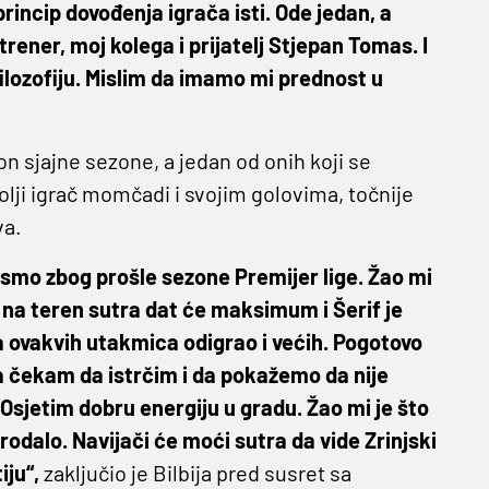
princip dovođenja igrača isti. Ode jedan, a
trener, moj kolega i prijatelj Stjepan Tomas. I
ilozofiju. Mislim da imamo mi prednost u
 sjajne sezone, a jedan od onih koji se
olji igrač momčadi i svojim golovima, točnije
va.
 smo zbog prošle sezone Premijer lige. Žao mi
i na teren sutra dat će maksimum i Šerif je
a ovakvih utakmica odigrao i većih. Pogotovo
va čekam da istrčim i da pokažemo da nije
 Osjetim dobru energiju u gradu. Žao mi je što
prodalo. Navijači će moći sutra da vide Zrinjski
iju“,
zaključio je Bilbija pred susret sa