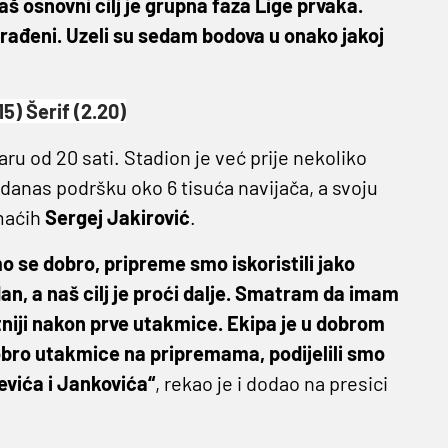
Naš osnovni cilj je grupna faza Lige prvaka.
rađeni. Uzeli su sedam bodova u onako jakoj
15) Šerif (2.20)
ru od 20 sati. Stadion je već prije nekoliko
danas podršku oko 6 tisuća navijača, a svoju
maćih
Sergej Jakirović
.
o se dobro, pripreme smo iskoristili jako
n, a naš cilj je proći dalje. Smatram da imam
niji nakon prve utakmice. Ekipa je u dobrom
 dobro utakmice na pripremama, podijelili smo
evića i Jankovića“
, rekao je i dodao na presici