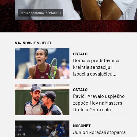
Denis Kapetanovic/PIXSELL
NAJNOVIJE VIJESTI
OSTALO
Domaća predstavnica
kreirala senzaciju i
izbacila osvajačicu
Roland Garrosa
OSTALO
Pavić i Arevalo uspješno
započeli lov na Masters
titulu u Montrealu
NOGOMET
Juniori koračali stopama