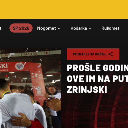
ti
SP 2026
Nogomet
Košarka
Rukomet
PODIJELI SADRŽAJ
PROŠLE GODIN
OVE IM NA PU
ZRINJSKI