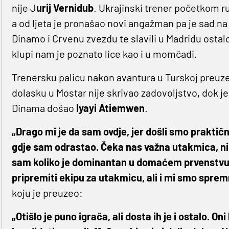
nije J
urij Vernidub
. Ukrajinski trener početkom ru
a od ljeta je pronašao novi angažman pa je sad na k
Dinamo i Crvenu zvezdu te slavili u Madridu ostalo
klupi nam je poznato lice kao i u momčadi.
Trenersku palicu nakon avantura u Turskoj preuze
dolasku u Mostar nije skrivao zadovoljstvo, dok j
Dinama došao
Iyayi Atiemwen
.
„Drago mi je da sam ovdje, jer došli smo prakti
gdje sam odrastao. Čeka nas važna utakmica, ni
sam koliko je dominantan u domaćem prvenstvu
pripremiti ekipu za utakmicu, ali i mi smo sprem
koju je preuzeo:
„Otišlo je puno igrača, ali dosta ih je i ostalo. Oni