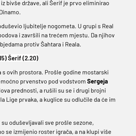
z bivše države, ali Šerif je prvo eliminirao
 Dinamo.
oduševio ljubitelje nogometa. U grupi s Real
odova i završili na trećem mjestu. Da njihov
objedama protiv Šahtara i Reala.
15) Šerif (2.20)
a s ovih prostora. Prošle godine mostarski
i premoćno prvenstvo pod vodstvom
Sergeja
ova prednosti, a rušili su se i drugi brojni
a Lige prvaka, a kuglice su odlučile da će im
su oduševljavali sve prošle sezone,
 se izmijenio roster igrača, a na klupi više