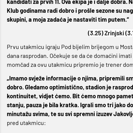
kandidati za prvih 11. Ova ekipa je i dalje dobra. 
Klub godinama radi dobro i prošle sezone su nag
skupini, a moja zadaća je nastaviti tim putem.“
(3.25) Zrinjski (3.
Prvu utakmicu igraju Pod bijelim brijegom u Mosta
dana rasprodan. Očekuje se da će domaćini imati 
momčad za ovu utakmicu pripremio je trener do
„Imamo svježe informacije o njima, pripremili sm
dobro. Gledamo optimistično, stadion je rasproda
kontinuitet, vidjet ćemo. Bit ćemo mnogo pamet
stanju, pauza je bila kratka. Igrali smo tri jako
minutažu svima, te su svi spremni izuzev Jakovlj
pred utakmicu: