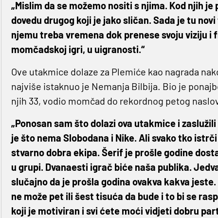
„Mislim da se možemo nositi s njima. Kod njih je 
dovedu drugog koji je jako sličan. Sada je tu novi 
njemu treba vremena dok prenese svoju viziju i f
momčadskoj igri, u uigranosti.“
Ove utakmice dolaze za Plemiće kao nagrada nakon
najviše istaknuo je Nemanja Bilbija. Bio je ponajb
njih 33, vodio momčad do rekordnog petog naslo
„Ponosan sam što dolazi ova utakmice i zaslužili
je što nema Slobodana i Nike. Ali svako tko istrč
stvarno dobra ekipa. Šerif je prošle godine dost
u grupi. Dvanaesti igrač biće naša publika. Jed
slučajno da je prošla godina ovakva kakva jeste.
ne može pet ili šest tisuća da bude i to bi se ras
koji je motiviran i svi ćete moći vidjeti dobru part