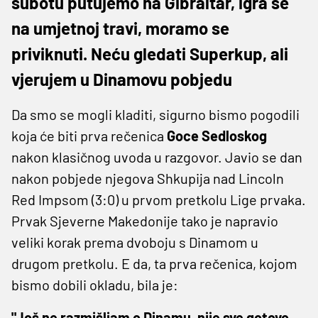
subotu putujemo na Gibraltar, igra se
na umjetnoj travi, moramo se
priviknuti. Neću gledati Superkup, ali
vjerujem u Dinamovu pobjedu
Da smo se mogli kladiti, sigurno bismo pogodili
koja će biti prva rečenica
Goce Sedloskog
nakon klasičnog uvoda u razgovor. Javio se dan
nakon pobjede njegova Shkupija nad Lincoln
Red Impsom (3:0) u prvom pretkolu Lige prvaka.
Prvak Sjeverne Makedonije tako je napravio
veliki korak prema dvoboju s Dinamom u
drugom pretkolu. E da, ta prva rečenica, kojom
bismo dobili okladu, bila je:
"Još ne razmišljam o Dinamu, nije sve gotovo,