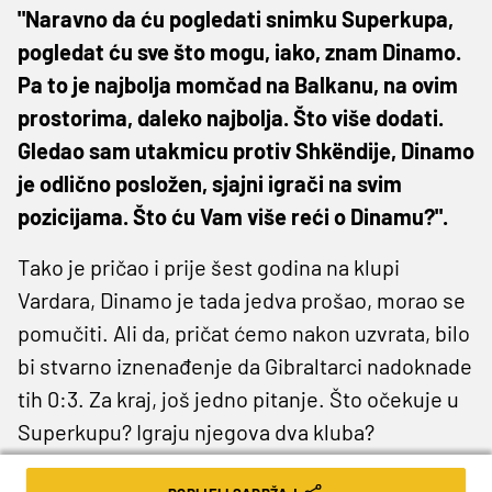
"Naravno da ću pogledati snimku Superkupa,
pogledat ću sve što mogu, iako, znam Dinamo.
Pa to je najbolja momčad na Balkanu, na ovim
prostorima, daleko najbolja. Što više dodati.
Gledao sam utakmicu protiv Shkëndije, Dinamo
je odlično posložen, sjajni igrači na svim
pozicijama. Što ću Vam više reći o Dinamu?".
Tako je pričao i prije šest godina na klupi
Vardara, Dinamo je tada jedva prošao, morao se
pomučiti. Ali da, pričat ćemo nakon uzvrata, bilo
bi stvarno iznenađenje da Gibraltarci nadoknade
tih 0:3. Za kraj, još jedno pitanje. Što očekuje u
Superkupu? Igraju njegova dva kluba?
"Znate da u derbijima nema favorita, da su to