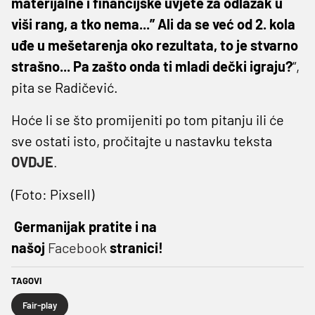
materijalne i financijske uvjete za odlazak u
viši rang, a tko nema...” Ali da se već od 2. kola
uđe u mešetarenja oko rezultata, to je stvarno
strašno... Pa zašto onda ti mladi dečki igraju?
“,
pita se Radičević.
Hoće li se što promijeniti po tom pitanju ili će
sve ostati isto, pročitajte u nastavku teksta
OVDJE
.
(Foto: Pixsell)
Germanijak pratite i na
našoj
Facebook
stranici!
TAGOVI
Fair-play