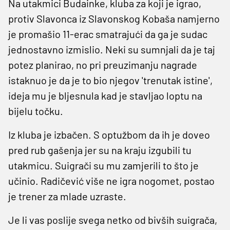
Na utakmici Budainke, kluba za koji je igrao,
protiv Slavonca iz Slavonskog Kobaša namjerno
je promašio 11-erac smatrajući da ga je sudac
jednostavno izmislio. Neki su sumnjali da je taj
potez planirao, no pri preuzimanju nagrade
istaknuo je da je to bio njegov 'trenutak istine',
ideja mu je bljesnula kad je stavljao loptu na
bijelu točku.
Iz kluba je izbačen. S optužbom da ih je doveo
pred rub gašenja jer su na kraju izgubili tu
utakmicu. Suigrači su mu zamjerili to što je
učinio. Radičević više ne igra nogomet, postao
je trener za mlade uzraste.
Je li vas poslije svega netko od bivših suigrača,