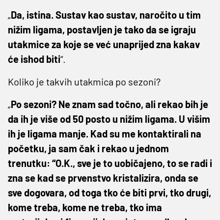
„
Da, istina. Sustav kao sustav, naročito u tim
nižim ligama, postavljen je tako da se igraju
utakmice za koje se već unaprijed zna kakav
će ishod biti
“.
Koliko je takvih utakmica po sezoni?
„
Po sezoni? Ne znam sad točno, ali rekao bih je
da ih je više od 50 posto u nižim ligama. U višim
ih je ligama manje. Kad su me kontaktirali na
početku, ja sam čak i rekao u jednom
trenutku: “O.K., sve je to uobičajeno, to se radi i
zna se kad se prvenstvo kristalizira, onda se
sve dogovara, od toga tko će biti prvi, tko drugi,
kome treba, kome ne treba, tko ima