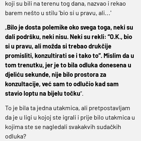
koji su bili na terenu tog dana, nazvao i rekao
barem nešto u stilu 'bio si u pravu, ali...'
„
Bilo je dosta polemike oko svega toga, neki su
dali podršku, neki nisu. Neki su rekli: “O.K., bio
si u pravu, ali možda si trebao drukčije
promisliti, konzultirati se i tako to”. Mislim da u
tom trenutku, jer je to bila odluka donesena u
djeliću sekunde, nije bilo prostora za
konzultacije, već sam to odlučio kad sam
stavio loptu na bijelu točku
“.
To je bila ta jedna utakmica, ali pretpostavljam
da je u ligi u kojoj ste igrali i prije bilo utakmica u
kojima ste se nagledali svakakvih sudačkih
odluka?