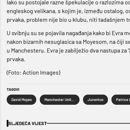
Iako su postojale razne špekulacije o razlozima o
engleskog velikana, s kojim je, između ostalog, os
prvaka, problem nije bio u klubu, niti tadašnjem 
U svibnju su se pojavila nagađanja kako bi Evra 
nakon bizarnih nesuglasica sa Moyesom, na čiji 
u Manchesteru. Evra je zabilježio dva nastupa za 'S
prvaka.
(Foto: Action Images)
TAGOVI
David Moyes
Manchester United
Juventus
Patrice 
SLJEDEĆA VIJEST