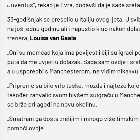
Juventus“, rekao je Evra, dodavši da je sada sret
33-godišnjak se preselio u Italiju ovog ljeta. U s
na još jednu godinu ali i napustio klub nakon dol
trenera,
Louisa van Gaala
.
„Oni su momčad koja ima povijest i čiji su igrači
puta da me uvjeri u dolazak. Sada sam ovdje i sre
a u usporedbi s Manchesterom, ne vidim nikakvu r
„Pripreme su bile vrlo teške, možda i najteže koje 
također zahvalio svom bivšem suigraču u Manch
se brže prilagodi na novu okolinu.
„Smatram ga dosta zrelijim i mnogo više timskim i
pomoći ovdje"