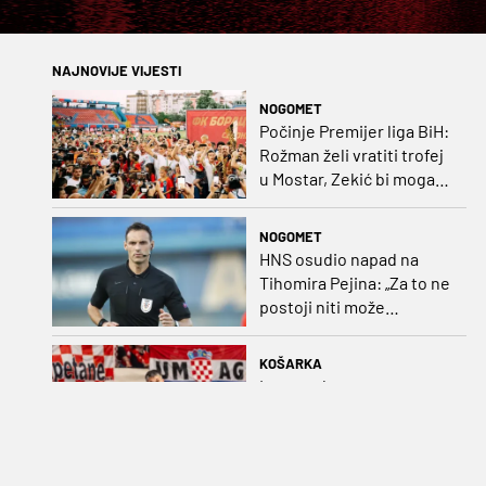
NAJNOVIJE VIJESTI
NOGOMET
Počinje Premijer liga BiH:
Rožman želi vratiti trofej
u Mostar, Zekić bi mogao
biti iznenađenje
NOGOMET
HNS osudio napad na
Tihomira Pejina: „Za to ne
postoji niti može
postojati opravdanje”
KOŠARKA
Lov na plasman na
Svjetsko prvenstvo:
Vraćaju se Matković,
Nakić i Drežnjak