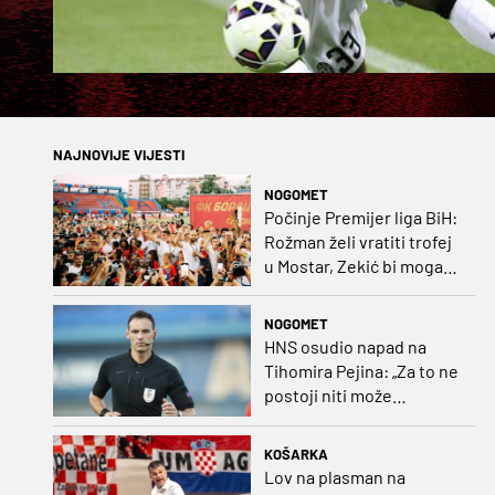
NAJNOVIJE VIJESTI
NOGOMET
Počinje Premijer liga BiH:
Rožman želi vratiti trofej
u Mostar, Zekić bi mogao
biti iznenađenje
NOGOMET
HNS osudio napad na
Tihomira Pejina: „Za to ne
postoji niti može
postojati opravdanje”
KOŠARKA
Lov na plasman na