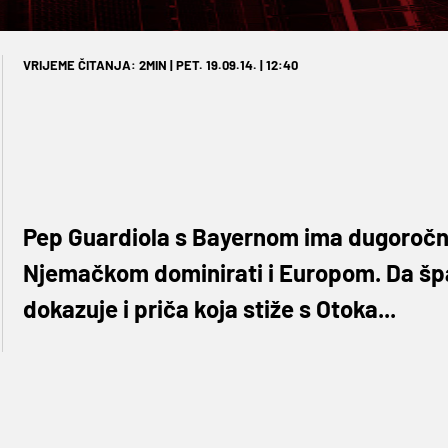
VRIJEME ČITANJA: 2MIN | PET. 19.09.14. | 12:40
Pep Guardiola s Bayernom ima dugoročni p
Njemačkom dominirati i Europom. Da špan
dokazuje i priča koja stiže s Otoka...
Guardiola je naime iznimno zainteresiran za momka 
Njegovo puno ime je
Bamidele Jermaine Alli,
jed
nepoznat. Ipak, jučer je u Engleskoj o njemu pisao