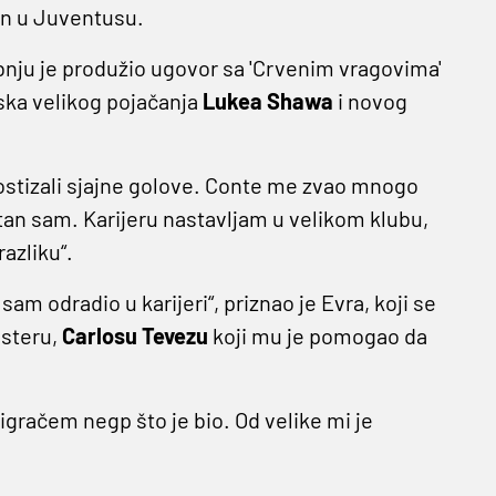
an u Juventusu.
vibnju je produžio ugovor sa 'Crvenim vragovima'
aska velikog pojačanja
Lukea Shawa
i novog
 postizali sjajne golove. Conte me zvao mnogo
tan sam. Karijeru nastavljam u velikom klubu,
azliku“.
sam odradio u karijeri“, priznao je Evra, koji se
esteru,
Carlosu Tevezu
koji mu je pomogao da
gračem negp što je bio. Od velike mi je