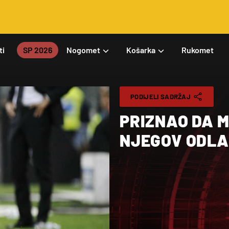
ti
SP 2026
Nogomet
Košarka
Rukomet
PODIJELI SADRŽAJ
PRIZNAO DA M
NJEGOV ODL