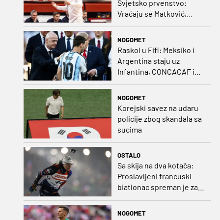
Svjetsko prvenstvo:
Vraćaju se Matković,
Nakić i Drežnjak
NOGOMET
Raskol u Fifi: Meksiko i
Argentina staju uz
Infantina, CONCACAF i
CONMEBOL više nisu
čvrsti
NOGOMET
Korejski savez na udaru
policije zbog skandala sa
sucima
OSTALO
Sa skija na dva kotača:
Proslavljeni francuski
biatlonac spreman je za
debi u profesionalnom
biciklizmu
NOGOMET