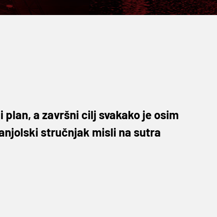
lan, a završni cilj svakako je osim
jolski stručnjak misli na sutra
iz 3. engleske lige! Da, dobro ste pročitali.
nostavnije
Dele Alli
, a široj javnosti prilično je
 i Telegraph, donijevši dosta opširnu priču.