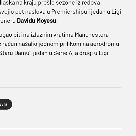
dlaska na kraju prošle sezone iz redova
vojio pet naslova u Premiershipu i jedan u Ligi
treneru
Davidu Moyesu
.
mogao biti na izlaznim vratima Manchestera
se račun našalio jednom prilikom na aerodromu
taru Damu', jedan u Serie A, a drugi u Ligi
Evra