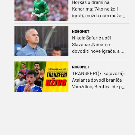
Horkaš u drami na
Kanarima: “Ako ne želi
igrati, možda nam može
pomoći obilježavati teren
ili postavljati mreže”
NOGOMET
Nikola Šafarić uoči
Slavena: „Nećemo
dovoditi nove igrače, a o
prodaji ćemo razmisliti
ako dođe ponuda”
NOGOMET
TRANSFERI (7. kolovoza):
Atalanta dovodi braniča
Varaždina, Benfica ide po
Šutala