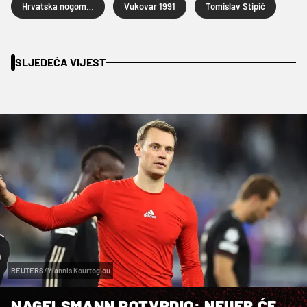
Hrvatska nogometna liga
Vukovar 1991
Tomislav Stipić
SLJEDEĆA VIJEST
REUTERS/Yiannis Kourtoglou
NAGELSMANN POTVRDIO: NEUER ĆE