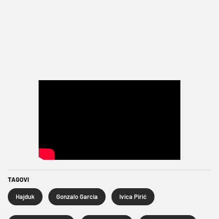
TAGOVI
Hajduk
Gonzalo Garcia
Ivica Pirić