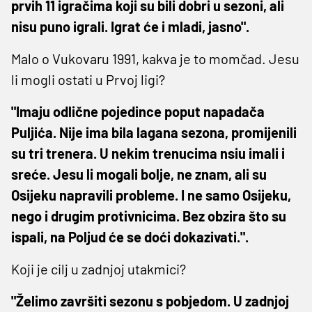
prvih 11 igračima koji su bili dobri u sezoni, ali
nisu puno igrali. Igrat će i mladi, jasno".
Malo o Vukovaru 1991, kakva je to momčad. Jesu
li mogli ostati u Prvoj ligi?
"Imaju odlične pojedince poput napadača
Puljića. Nije ima bila lagana sezona, promijenili
su tri trenera. U nekim trenucima nsiu imali i
sreće. Jesu li mogali bolje, ne znam, ali su
Osijeku napravili probleme. I ne samo Osijeku,
nego i drugim protivnicima. Bez obzira što su
ispali, na Poljud će se doći dokazivati.".
Koji je cilj u zadnjoj utakmici?
"Želimo završiti sezonu s pobjedom. U zadnjoj