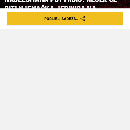
BITI NJEMAČKA JEDINICA NA
MUNDIJALU
PODIJELI SADRŽAJ
VRIJEME ČITANJA: 3MIN | ČET. 21.05.26. | 14:23
Ako Neuer odigra utakmicu, postat će
drugi vratar koji je igrao na pet
Svjetskih prvenstava
Njemački vratar Manuel Neuer vratit će se u
početnu postavu Njemačke na Svjetskom