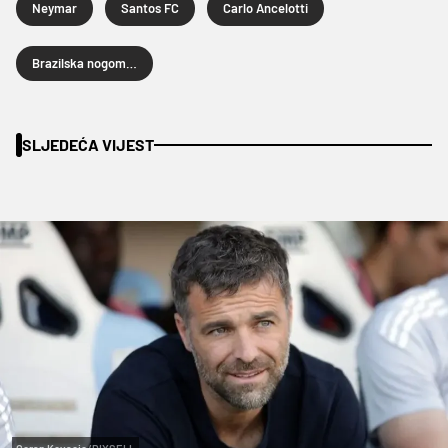
Neymar
Santos FC
Carlo Ancelotti
Brazilska nogometna reprezentacija
SLJEDEĆA VIJEST