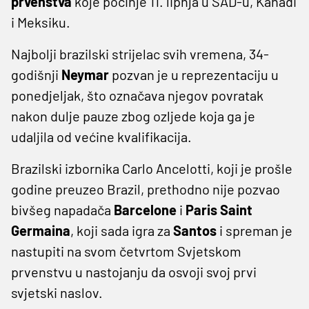
prvenstva
koje počinje 11. lipnja u SAD-u, Kanadi
i Meksiku.
Najbolji brazilski strijelac svih vremena, 34-
godišnji
Neymar
pozvan je u reprezentaciju u
ponedjeljak, što označava njegov povratak
nakon dulje pauze zbog ozljede koja ga je
udaljila od većine kvalifikacija.
Brazilski izbornika Carlo Ancelotti, koji je prošle
godine preuzeo Brazil, prethodno nije pozvao
bivšeg napadača
Barcelone
i
Paris Saint
Germaina
, koji sada igra za
Santos
i spreman je
nastupiti na svom četvrtom Svjetskom
prvenstvu u nastojanju da osvoji svoj prvi
svjetski naslov.