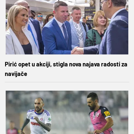
Pirić opet u akciji, stigla nova najava radosti za
navijače