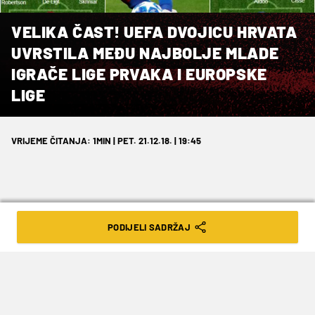
VELIKA ČAST! UEFA DVOJICU HRVATA
UVRSTILA MEĐU NAJBOLJE MLADE
IGRAČE LIGE PRVAKA I EUROPSKE
LIGE
VRIJEME ČITANJA: 1MIN | PET. 21.12.18. | 19:45
PODIJELI SADRŽAJ
Sjajan uspjeh.
Kraj godine donio je još jedno veliko priznanje
za hrvatski nogomet. Dva mlada hrvatska