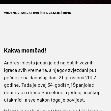
VRIJEME ČITANJA: 1MIN | PET. 21.12.18. | 19:45
Kakva momčad!
Andres Iniesta jedan je od najboljih veznih
igrača svih vremena, a njegov zvjezdani put
počeo je na današnji dan, 21. prosinca 2002.
godine. Tada je ovaj 34-godišnji Španjolac
debitirao u dresu Barcelone u jednoj ligaškoj
utakmici, a sve nakon toga je povijest.
Iniesta je svoju prvu utakmicu u La Ligi igrao u