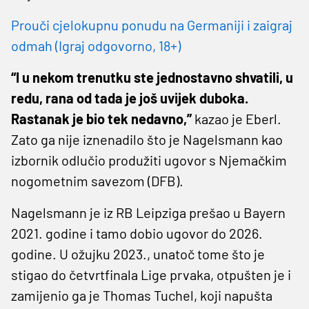
Prouči cjelokupnu ponudu na Germaniji i zaigraj
odmah (Igraj odgovorno, 18+)
“I u nekom trenutku ste jednostavno shvatili, u
redu, rana od tada je još uvijek duboka.
Rastanak je bio tek nedavno,”
kazao je Eberl.
Zato ga nije iznenadilo što je Nagelsmann kao
izbornik odlučio produžiti ugovor s Njemačkim
nogometnim savezom (DFB).
Nagelsmann je iz RB Leipziga prešao u Bayern
2021. godine i tamo dobio ugovor do 2026.
godine. U ožujku 2023., unatoč tome što je
stigao do četvrtfinala Lige prvaka, otpušten je i
zamijenio ga je Thomas Tuchel, koji napušta