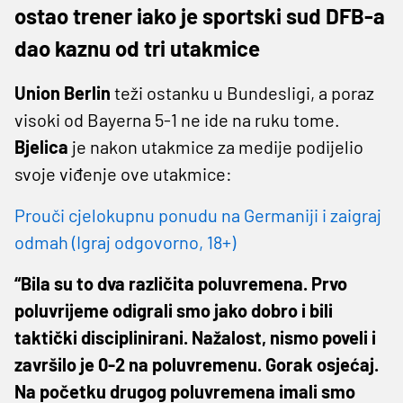
ostao trener iako je sportski sud DFB-a
dao kaznu od tri utakmice
Union Berlin
teži ostanku u Bundesligi, a poraz
visoki od Bayerna 5-1 ne ide na ruku tome.
Bjelica
je nakon utakmice za medije podijelio
svoje viđenje ove utakmice:
Prouči cjelokupnu ponudu na Germaniji i zaigraj
odmah (Igraj odgovorno, 18+)
“Bila su to dva različita poluvremena. Prvo
poluvrijeme odigrali smo jako dobro i bili
taktički disciplinirani. Nažalost, nismo poveli i
završilo je 0-2 na poluvremenu. Gorak osjećaj.
Na početku drugog poluvremena imali smo