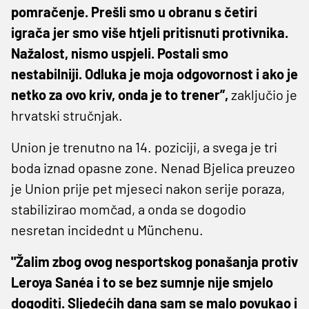
pomračenje. Prešli smo u obranu s četiri
igrača jer smo više htjeli pritisnuti protivnika.
Nažalost, nismo uspjeli. Postali smo
nestabilniji. Odluka je moja odgovornost i ako je
netko za ovo kriv, onda je to trener”,
zaključio je
hrvatski stručnjak.
Union je trenutno na 14. poziciji, a svega je tri
boda iznad opasne zone. Nenad Bjelica preuzeo
je Union prije pet mjeseci nakon serije poraza,
stabilizirao momčad, a onda se dogodio
nesretan incidednt u Münchenu.
"Žalim zbog ovog nesportskog ponašanja protiv
Leroya Sanéa i to se bez sumnje nije smjelo
dogoditi. Sljedećih dana sam se malo povukao i