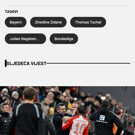
TAGOVI
Bayern
Zinedine Zidane
Thomas Tuchel
Julian Nagelsmann
Bundesliga
SLJEDEĆA VIJEST