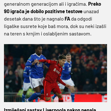
generalnom generacijom ali i igračima.
Preko
90 igrača je dobilo pozitivne testove
unazad
desetak dana što je nagnalo
FA
da odgodi
ligaške susrete koje baš mora, dok su neki izašli
na teren s krnjim i oslabljenim sastavom.
Izmiješani sastav Liverpoola nakon penala