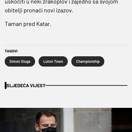
uskočiti u neki zrakoplov i zajedno sa svojom
obitelji pronaći novi izazov.
Taman pred Katar.
TAGOVI
Simon Sluga
Luton Town
Championship
SLJEDEĆA VIJEST