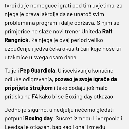
tvrdi da je nemoguće igrati pod tim uvjetima, za
njega je prava lakrdija da se unatoč svim
problemima program i dalje održava. S njim se
primjerice ne slaže novi trener Uniteda
Ralf
Rangnick
. Za njega je ovaj period veliko
uzbuđenje i jedva čeka okusiti čari koje nose tri
utakmice u svega osam dana.
Tu je i
Pep Guardiola.
U iščekivanju konačne
odluke odigravanja,
pozvao je svoje igrače da
priprijete štrajkom
i tako dodaju još malo
pritiska na FA kako bi se Boxing day otkazao.
Jedno je sigurno, u nedjelju nećemo gledati
potpuni
Boxing day
. Susret između Liverpoola i
Leedsa je otkazan, bap kao i onaj između