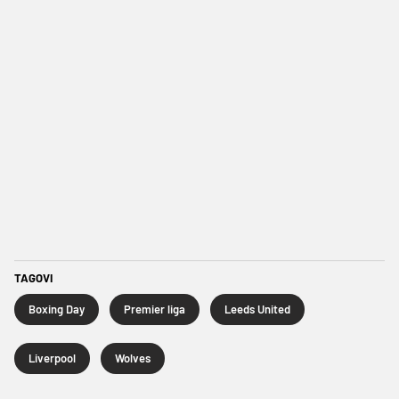
TAGOVI
Boxing Day
Premier liga
Leeds United
Liverpool
Wolves