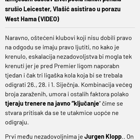
srušio Leicester, Vlašić asistirao u porazu
West Hama (VIDEO)
Naravno, oštećeni klubovi koji nisu dobili pravo
na odgodu se imaju pravo ljutiti, no kako je
krenulo, eskalacija nezadovoljstva bi mogla tek
krenuti jer je pred Premier ligom naporabn
tjedan i čak tri ligaška kola koja bi se trebala
odigrati 26., 28. i 1. Siječnja. Kombinacija većeg
broja zaraženih, umora i ostalih faktora polako
tjeraju trenere na javno “ključanje
” čime se
stvara pritisak da se te utakmice uopće ne
odigraju.
Prvi među nezadovoljnima je
Jurgen Klopp
.. On