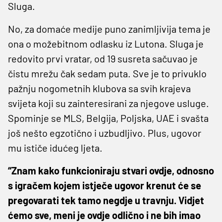
Sluga.
No, za domaće medije puno zanimljivija tema je
ona o možebitnom odlasku iz Lutona. Sluga je
redovito prvi vratar, od 19 susreta sačuvao je
čistu mrežu čak sedam puta. Sve je to privuklo
pažnju nogometnih klubova sa svih krajeva
svijeta koji su zainteresirani za njegove usluge.
Spominje se MLS, Belgija, Poljska, UAE i svašta
još nešto egzotično i uzbudljivo. Plus, ugovor
mu ističe idućeg ljeta.
“Znam kako funkcioniraju stvari ovdje, odnosno
s igračem kojem istječe ugovor krenut će se
pregovarati tek tamo negdje u travnju. Vidjet
ćemo sve, meni je ovdje odlično i ne bih imao