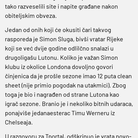
tako razveselili site i napite građane nakon
obiteljskim obveza.
Jedan od onih koji će okusiti čari takvog
rasporeda je Simon Sluga, bivši vratar Rijeke
koji se već dvije godine odlilčno snalazi u
drugoligašu Lutonu. Koliko je važan Simon
klubu iz okolice Londona dovoljno govori
činjenica da je prošle sezone imao 12 puta clean
sheet (nije primio pogodak na utakmici). Zbog
toga je bio i nagrađen od strane Lutona kao
igrač sezone. Branio je i nekoliko bitnih udaraca,
ponajviše jedanaesterac Timu Werneru iz
Chelseaja.
U razgovoru za Tportal, odškrinuo je vrata novo-