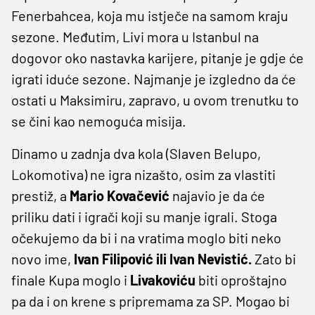
Fenerbahcea, koja mu istječe na samom kraju
sezone. Međutim, Livi mora u Istanbul na
dogovor oko nastavka karijere, pitanje je gdje će
igrati iduće sezone. Najmanje je izgledno da će
ostati u Maksimiru, zapravo, u ovom trenutku to
se čini kao nemoguća misija.
Dinamo u zadnja dva kola (Slaven Belupo,
Lokomotiva) ne igra nizašto, osim za vlastiti
prestiž, a
Mario Kovačević
najavio je da će
priliku dati i igrači koji su manje igrali. Stoga
očekujemo da bi i na vratima moglo biti neko
novo ime,
Ivan Filipović ili Ivan Nevistić.
Zato bi
finale Kupa moglo i
Livakoviću
biti oproštajno
pa da i on krene s pripremama za SP. Mogao bi