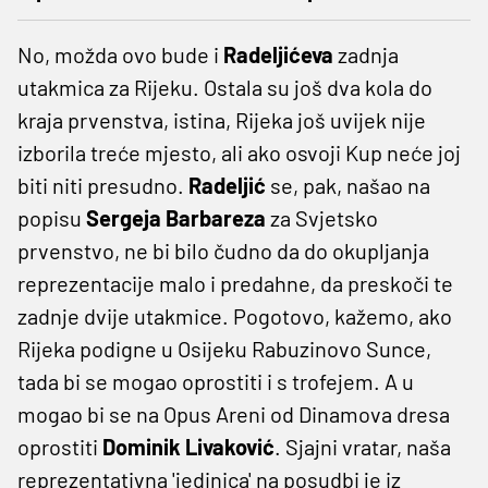
No, možda ovo bude i
Radeljićeva
zadnja
utakmica za Rijeku. Ostala su još dva kola do
kraja prvenstva, istina, Rijeka još uvijek nije
izborila treće mjesto, ali ako osvoji Kup neće joj
biti niti presudno.
Radeljić
se, pak, našao na
popisu
Sergeja Barbareza
za Svjetsko
prvenstvo, ne bi bilo čudno da do okupljanja
reprezentacije malo i predahne, da preskoči te
zadnje dvije utakmice. Pogotovo, kažemo, ako
Rijeka podigne u Osijeku Rabuzinovo Sunce,
tada bi se mogao oprostiti i s trofejem. A u
mogao bi se na Opus Areni od Dinamova dresa
oprostiti
Dominik Livaković
. Sjajni vratar, naša
reprezentativna 'jedinica' na posudbi je iz