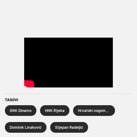
TAGOVI
GNK Dinamo
HNK Rijeka
Hrvatski nogometni kup
Dominik Livaković
Stjepan Radeljić