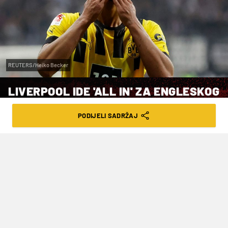
REUTERS/Heiko Becker
LIVERPOOL IDE 'ALL IN' ZA ENGLESKOG
REPREZENTATIVNOG TINEJDŽERA
PODIJELI SADRŽAJ
VRIJEME ČITANJA: 4MIN | SRI. 02.11.22. | 12:47
Za interes se zna, ali sad su otkrivene