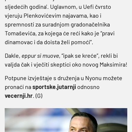
sljedećih godina'. Uglavnom, u Uefi čvrsto
vjeruju Plenkovićevim najavama, kao i
spremnosti za suradnjom gradonačelnika
Tomaševića, za kojega će reći kako je “pravi
dinamovac i da doista želi pomoći”.
Dakle,
eppur si muove
, “ipak se kreće”, rekli bi
valjda čak i vječiti skeptici oko novog Maksimira!
Potpune izvještaje s druženja u Nyonu možete
pronaći na
sportske.jutarnji
odnosno
vecernji.hr
. (G)