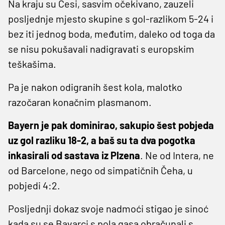
Na kraju su Česi, sasvim očekivano, zauzeli
posljednje mjesto skupine s gol-razlikom 5-24 i
bez iti jednog boda, međutim, daleko od toga da
se nisu pokušavali nadigravati s europskim
teškašima.
Pa je nakon odigranih šest kola, malotko
razočaran konačnim plasmanom.
Bayern je pak dominirao, sakupio šest pobjeda
uz gol razliku 18-2, a baš su ta dva pogotka
inkasirali od sastava iz Plzena
. Ne od Intera, ne
od Barcelone, nego od simpatičnih Čeha, u
pobjedi 4:2.
Posljednji dokaz svoje nadmoći stigao je sinoć
kada su se Bavarci s pola gasa obračunali s