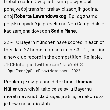
trebalo čuditi. Ovog ljeta smo posvjedočili
ponajvećoj transfer-trakavici zadnjih godina,
onoj
Roberta Lewandowskog
. Epilog znamo,
poljski napadač je preselio na Nou Camp, dok je
kao zamjena doveden
Sadio Mane
.
22 – FC Bayern München have scored in each of
their last 22 home matches in the
#UCL
, setting
a new club record in the competition. Reliable.
#FCBInter
pic.twitter.com/llaciYeBrS
— OptaFranz (@OptaFranz)
November 1, 2022
Problem je ekspresno detektirao
Thomas
Müller
ustvrdivši kako će se svi u Bayernu
morati naviknuti da drugačiji stil igre nakon što
je Lewa napustio klub.