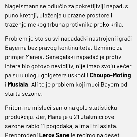
Nagelsmann se odlučio za pokretljiviji napad, s
puno kretnji, ulaženja u prazne prostore i
traženje mekog trbuha protivnika preko krila.
Problem je što su svi napadački nastrojeni igrači
Bayerna bez pravog kontinuiteta. Uzmimo za
primjer Manea. Senegalski napadač je protiv
Intera bio gotovo nevidljiv, nije imao svoju večer
pa su u ulogu golgetera uskočili
Choupo-Moting
i
Musiala
. Ali to je problem koji muči Bayern od
starta sezone.
Pritom ne misleći samo na golu statističku
produkciju. Jer, Mane je u 21 utakmici ove
sezone zabio 11 pogodaka, a ima i tri asista.
Preporođeni
Leroy Sane
je recimo na deset