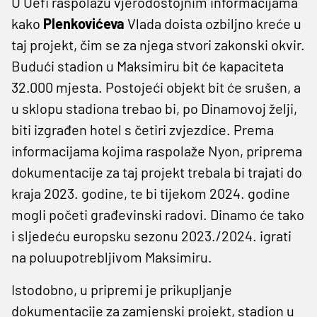
U Uefi raspolažu vjerodostojnim informacijama
kako
Plenkovićeva
Vlada doista ozbiljno kreće u
taj projekt, čim se za njega stvori zakonski okvir.
Budući stadion u Maksimiru bit će kapaciteta
32.000 mjesta. Postojeći objekt bit će srušen, a
u sklopu stadiona trebao bi, po Dinamovoj želji,
biti izgrađen hotel s četiri zvjezdice. Prema
informacijama kojima raspolaže Nyon, priprema
dokumentacije za taj projekt trebala bi trajati do
kraja 2023. godine, te bi tijekom 2024. godine
mogli početi građevinski radovi. Dinamo će tako
i sljedeću europsku sezonu 2023./2024. igrati
na poluupotrebljivom Maksimiru.
Istodobno, u pripremi je prikupljanje
dokumentacije za zamjenski projekt, stadion u