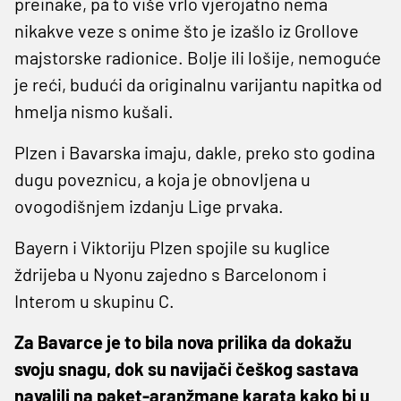
preinake, pa to više vrlo vjerojatno nema
nikakve veze s onime što je izašlo iz Grollove
majstorske radionice. Bolje ili lošije, nemoguće
je reći, budući da originalnu varijantu napitka od
hmelja nismo kušali.
Plzen i Bavarska imaju, dakle, preko sto godina
dugu poveznicu, a koja je obnovljena u
ovogodišnjem izdanju Lige prvaka.
Bayern i Viktoriju Plzen spojile su kuglice
ždrijeba u Nyonu zajedno s Barcelonom i
Interom u skupinu C.
Za Bavarce je to bila nova prilika da dokažu
svoju snagu, dok su navijači češkog sastava
navalili na paket-aranžmane karata kako bi u