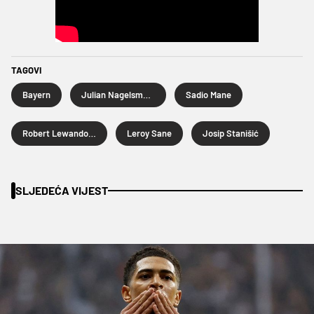
TAGOVI
Bayern
Julian Nagelsmann
Sadio Mane
Robert Lewandowski
Leroy Sane
Josip Stanišić
SLJEDEĆA VIJEST