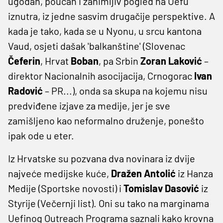
ugodan, poučan i zanimljiv pogled na Uefu
iznutra, iz jedne sasvim drugačije perspektive. A
kada je tako, kada se u Nyonu, u srcu kantona
Vaud, osjeti dašak 'balkanštine' (Slovenac
Čeferin
, Hrvat
Boban
, pa Srbin
Zoran Laković
–
direktor Nacionalnih asocijacija, Crnogorac
Ivan
Radović
– PR...), onda sa skupa na kojemu nisu
predviđene izjave za medije, jer je sve
zamišljeno kao neformalno druženje, ponešto
ipak ode u eter.
Iz Hrvatske su pozvana dva novinara iz dvije
najveće medijske kuće,
Dražen Antolić
iz Hanza
Medije (Sportske novosti) i
Tomislav Dasović
iz
Styrije (Večernji list). Oni su tako na marginama
Uefinog Outreach Programa saznali kako krovna