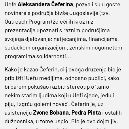
Uefe
Aleksandera Čeferina
, pozvali su u goste
novinare s područja bivše Jugoslavije (tzv.
Outreach Program) želeći ih kroz niz
prezentacija upoznati s raznim područjima
svojega djelovanja; natjecanjima, financijama,
sudačkom organizacijom, ženskim nogometom,
programima solidarnosti...
Kako je kazao Čeferin, cilj ovoga druženja bio je
približiti Uefu medijima, odnosno publici, kako
bi barem pokušao razbiti stereotip o 'tamo
nekim starim ljudima koji u Uefi sjede, jedu i
piju, i zgrću golemi novac'. Čeferin je, uz
asistenciju
Zvone Bobana, Pedra Pinta
i ostalih
dužnosnika, u tome uspio. Bio je ovo dojmljiv,