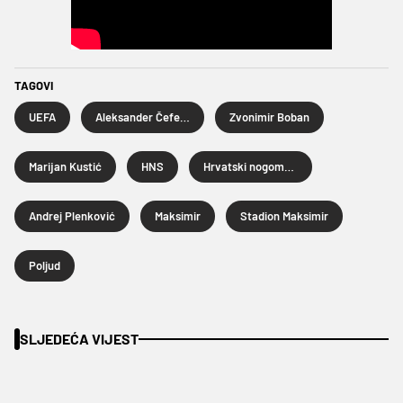
TAGOVI
UEFA
Aleksander Čeferin
Zvonimir Boban
Marijan Kustić
HNS
Hrvatski nogometni savez
Andrej Plenković
Maksimir
Stadion Maksimir
Poljud
SLJEDEĆA VIJEST