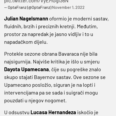
pic.twitter.com/VyEMGgi36N
— OptaFranz (@OptaFranz)
November 1, 2022
Julian Nagelsmann
oformio je moderni sastav,
fluidnih, brzih i preciznih kretnji. Međutim,
prostor za napredak je jasno vidljiv i to u
napadačkom dijelu.
Protekle sezone obrana Bavaraca nije bila
najsigurnija. Najviše kritika je išlo u smjeru
Dayota Upamecana
, čije su pogreške znalo
skupo stajati Bayernov sastav. Ove sezone se
Upamecano posložio, siguran je na lopti i
intervencijama pa se sada i suigrači mogu
pouzdati u njegov nogomet.
U odsustvu
Lucasa Hernandeza
iskočio je