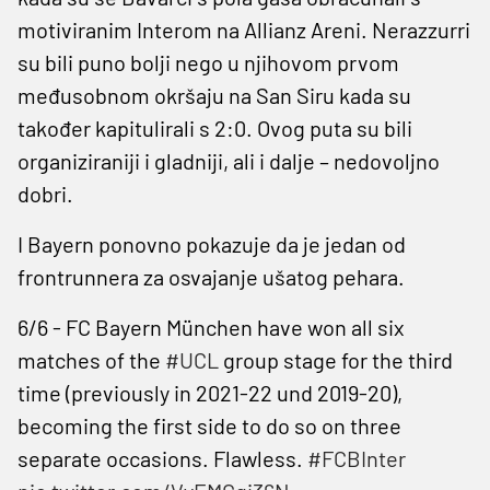
motiviranim Interom na Allianz Areni. Nerazzurri
su bili puno bolji nego u njihovom prvom
međusobnom okršaju na San Siru kada su
također kapitulirali s 2:0. Ovog puta su bili
organiziraniji i gladniji, ali i dalje – nedovoljno
dobri.
I Bayern ponovno pokazuje da je jedan od
frontrunnera za osvajanje ušatog pehara.
6/6 - FC Bayern München have won all six
matches of the
#UCL
group stage for the third
time (previously in 2021-22 und 2019-20),
becoming the first side to do so on three
separate occasions. Flawless.
#FCBInter