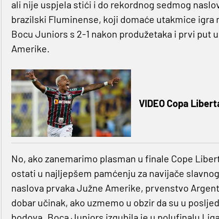
ali nije uspjela stići i do rekordnog sedmog naslo
brazilski Fluminense, koji domaće utakmice igra 
Bocu Juniors s 2-1 nakon produžetaka i prvi put u
Amerike.
VIDEO Copa Libert
No, ako zanemarimo plasman u finale Cope Liberta
ostati u najljepšem pamćenju za navijače slavnog 
naslova prvaka Južne Amerike, prvenstvo Argenti
dobar učinak, ako uzmemo u obzir da su u posljedn
bodova. Boca Juniors izgubila je u polufinalu Li