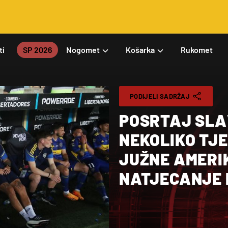
ti
SP 2026
Nogomet
Košarka
Rukomet
PODIJELI SADRŽAJ
POSRTAJ SLA
NEKOLIKO TJE
JUŽNE AMERIK
NATJECANJE K