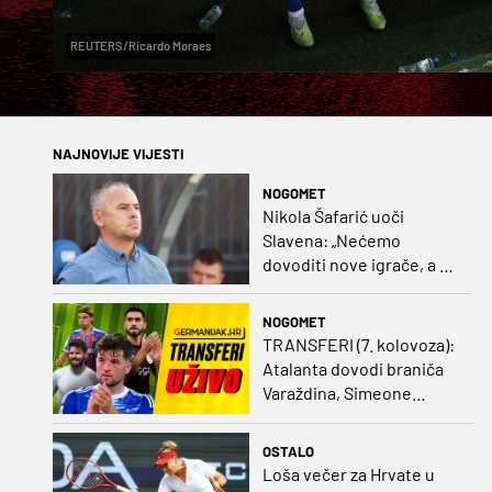
REUTERS/Ricardo Moraes
NAJNOVIJE VIJESTI
NOGOMET
Nikola Šafarić uoči
Slavena: „Nećemo
dovoditi nove igrače, a o
prodaji ćemo razmisliti
ako dođe ponuda”
NOGOMET
TRANSFERI (7. kolovoza):
Atalanta dovodi braniča
Varaždina, Simeone
dovodi stopera po svom
ukusu
OSTALO
Loša večer za Hrvate u