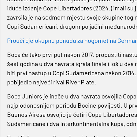
iduće izdanje Cope Libertadores (2024.) imali su
završila je na sedmom mjestu svoje skupine tog n
Copi Sudamericani, drugom po jačini međunarodn
Prouči cjelokupnu ponudu za nogomet na Germaniji
Boca će tako prvi put nakon 2017. propustiti nastu
šest godina u dva navrata igrala finale i još u dva 
biti prvi nastup u Copi Sudamericana nakon 2014. 
pobijedio najveći rival River Plate.
Boca Juniors je inače u dva navrata osvojila Copa
najplodonosnijem periodu Bocine povijesti. U prvo
Buenos Airesa osvojio je četiri Cope Libertadore
Sudamericane i dva Interkontinentalna kupa, odn