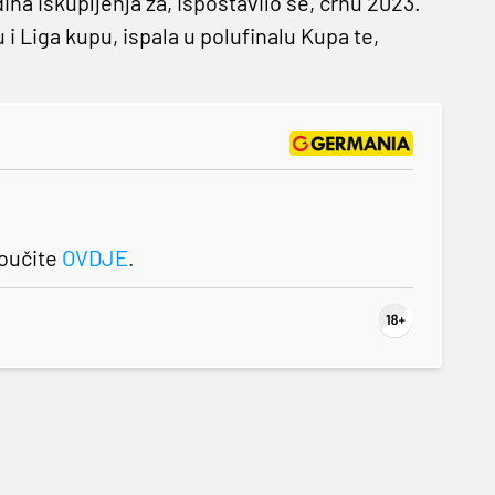
a iskupljenja za, ispostavilo se, crnu 2023.
i Liga kupu, ispala u polufinalu Kupa te,
roučite
OVDJE
.