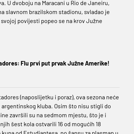
va. U dvoboju na Maracani u Rio de Janeiru,
na slavnom brazilskom stadionu, svladao je
 svojoj povijesti popeo se na krov Južne
adores: Flu prvi put prvak Južne Amerike!
dores (naposlijetku i poraz), ova sezona neće
argentinskog kluba. Osim što nisu stigli do
ne završili su na sedmom mjestu, što je i
jih šest kola ostvarili 16 od mogućih 18
ga kupa od Estudiantesa, no šansu za plasman u