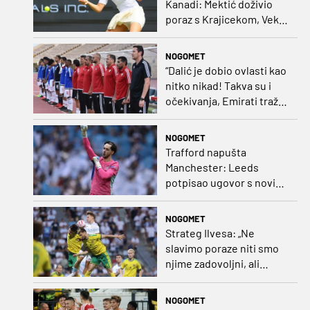
Kanadi: Mektić doživio
poraz s Krajicekom, Vekić
poražena u paru sa
Sakkari
NOGOMET
“Dalić je dobio ovlasti kao
nitko nikad! Takva su i
očekivanja, Emirati traže
i veliki rezultat!“
NOGOMET
Trafford napušta
Manchester: Leeds
potpisao ugovor s novim
golmanom i oborio
nekoliko rekorda
NOGOMET
Strateg Ilvesa: „Ne
slavimo poraze niti smo
njime zadovoljni, ali
možemo biti ponosni jer
smo pokazali karakter”
NOGOMET