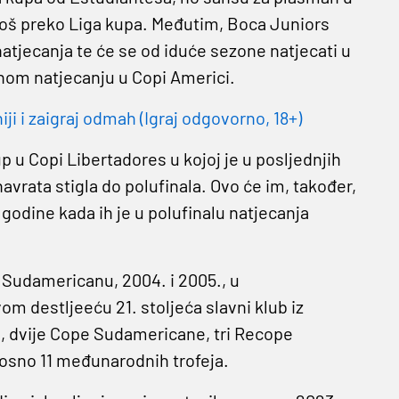
 još preko Liga kupa. Međutim, Boca Juniors
atjecanja te će se od iduće sezone natjecati u
om natjecanju u Copi Americi.
 i zaigraj odmah (Igraj odgovorno, 18+)
p u Copi Libertadores u kojoj je u posljednjih
navrata stigla do polufinala. Ovo će im, također,
godine kada ih je u polufinalu natjecanja
 Sudamericanu, 2004. i 2005., u
m destljeeću 21. stoljeća slavni klub iz
s, dvije Cope Sudamericane, tri Recope
osno 11 međunarodnih trofeja.