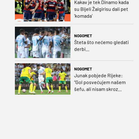
Kakav je tek Dinamo kada
su Bijeli Žalgirisu dali pet
'komada'
NOGOMET
Šteta što nećemo gledati
derbi...
NOGOMET
Junak pobjede Rijeke:
“Gol posvećujem našem
šefu, ali nisam skroz
zadovoljan, trebali smo
pobijediti s dva, tri gola
razlike”