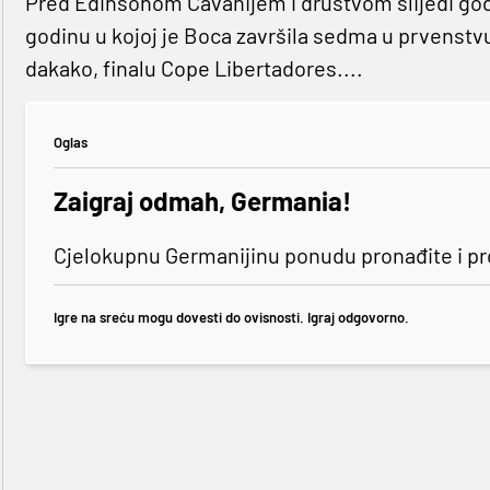
Pred Edinsonom Cavanijem i društvom slijedi godin
godinu u kojoj je Boca završila sedma u prvenstvu 
dakako, finalu Cope Libertadores....
Oglas
Zaigraj odmah, Germania!
Cjelokupnu Germanijinu ponudu pronađite i p
Igre na sreću mogu dovesti do ovisnosti. Igraj odgovorno.