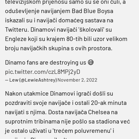
televizijskom prijenosu samo su se oni čuli, a
oduševljenje navijanjem Bad Blue Boysa
iskazali su i navijači domaćeg sastava na
Twitteru. Dinamovi navijači 'školovali' su
Engleze koji su krajem 80-tih bili uzor velikom
broju navijačkih skupina s ovih prostora.
Dinamo fans are destroying us 😅
pic.twitter.com/czL8MPj2yD
— Lew (@LewieAshtrey)
November 2, 2022
Nakon utakmice Dinamovi igrači došli su
pozdraviti svoje navijače i ostali 20-ak minuta
navijati s njima. Dosta navijača Chelsea na
suprotnim tribinama nije pošlo sa stadiona već
je ostalo uživati u 'trećem poluvremenu' i