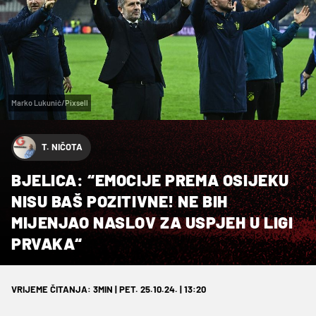
Marko Lukunić/Pixsell
T. NIČOTA
BJELICA: “EMOCIJE PREMA OSIJEKU
NISU BAŠ POZITIVNE! NE BIH
MIJENJAO NASLOV ZA USPJEH U LIGI
PRVAKA“
VRIJEME ČITANJA: 3MIN | PET. 25.10.24. | 13:20