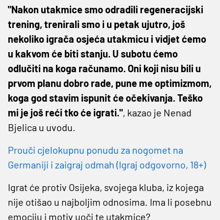
"Nakon utakmice smo odradili regeneracijski
trening, trenirali smo i u petak ujutro, još
nekoliko igrača osjeća utakmicu i vidjet ćemo
u kakvom će biti stanju. U subotu ćemo
odlučiti na koga računamo. Oni koji nisu bili u
prvom planu dobro rade, pune me optimizmom,
koga god stavim ispunit će očekivanja. Teško
mi je još reći tko će igrati."
, kazao je Nenad
Bjelica u uvodu.
Prouči cjelokupnu ponudu za nogomet na
Germaniji i zaigraj odmah (Igraj odgovorno, 18+)
Igrat će protiv Osijeka, svojega kluba, iz kojega
nije otišao u najboljim odnosima. Ima li posebnu
emociju i motiv uoči te utakmice?