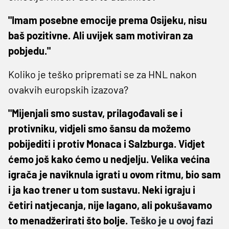
"Imam posebne emocije prema Osijeku, nisu
baš pozitivne. Ali uvijek sam motiviran za
pobjedu."
Koliko je teško pripremati se za HNL nakon
ovakvih europskih izazova?
"Mijenjali smo sustav, prilagođavali se i
protivniku, vidjeli smo šansu da možemo
pobijediti i protiv Monaca i Salzburga. Vidjet
ćemo još kako ćemo u nedjelju. Velika većina
igrača je naviknula igrati u ovom ritmu, bio sam
i ja kao trener u tom sustavu. Neki igraju i
četiri natjecanja, nije lagano, ali pokušavamo
to menadžerirati što bolje.
Teško je u ovoj fazi