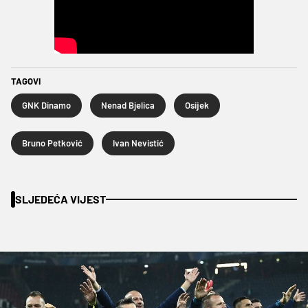
TAGOVI
GNK Dinamo
Nenad Bjelica
Osijek
Bruno Petković
Ivan Nevistić
SLJEDEĆA VIJEST