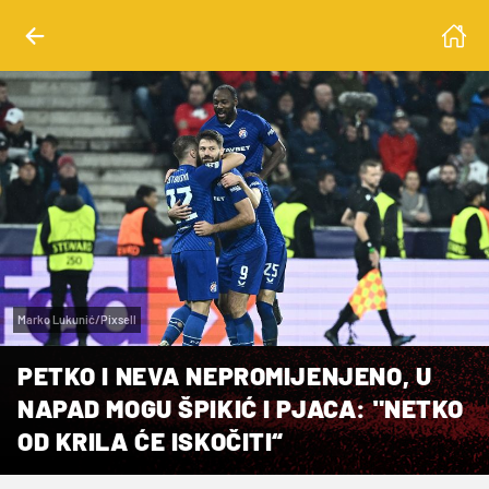
Marko Lukunić/Pixsell
PETKO I NEVA NEPROMIJENJENO, U
NAPAD MOGU ŠPIKIĆ I PJACA: "NETKO
OD KRILA ĆE ISKOČITI“