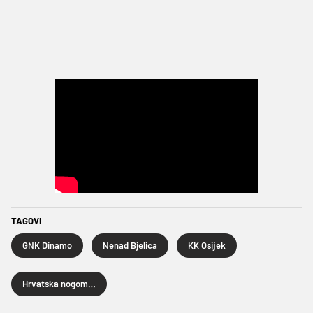
TAGOVI
GNK Dinamo
Nenad Bjelica
KK Osijek
Hrvatska nogometna liga