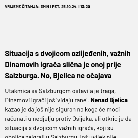
VRIJEME ČITANJA: 3MIN | PET. 25.10.24. | 13:20
Situacija s dvojicom ozlijeđenih, važnih
Dinamovih igrača slična je onoj prije
Salzburga. No, Bjelica ne očajava
Utakmica sa Salzburgom ostavila je traga,
Dinamovi igrači još 'vidaju rane'.
Nenad Bjelica
kazao je da još nije siguran na koga će moći
računati u nedjelju protiv Osijeka, ali otkrio je da
situacija s dvojicom važnih igrača, koji su
obojica zaigrali u Salzburgu, još uvijek nije