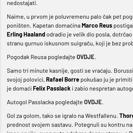
nedostajati.
Naime, u prvom je poluvremenu palo čak pet pogod
poništen. Kapetan domaćina
Marco Reus
postigao
Erling Haaland
odradio je velik dio posla, dotrčao
stranu gurnuo iskusnom suigraču, koji je bez pr
Pogodak Reusa pogledajte
OVDJE
.
Samo tri minute kasnije, gosti se vraćaju. Borussi
svojoj polovici,
Rafael Borre
pokušao ju je primit
je domaći
Felix Passlack
i zabio nespretan autog
Autogol Passlacka pogledajte
OVDJE
.
Gol za golom, tako se igralo na Westfallenu.
Thor
prednost svojem sastavu. Potegnuli su kontru na 