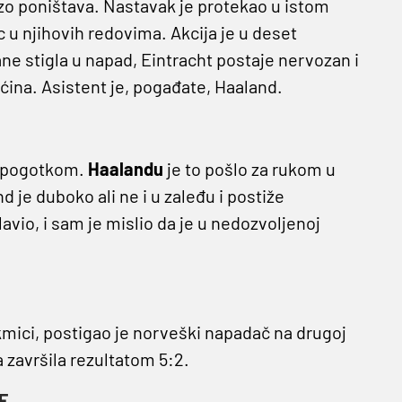
brzo poništava. Nastavak je protekao u istom
ac u njihovih redovima. Akcija je u deset
ne stigla u napad, Eintracht postaje nervozan i
ina. Asistent je, pogađate, Haaland.
im pogotkom.
Haalandu
je to pošlo za rukom u
 je duboko ali ne i u zaleđu i postiže
avio, i sam je mislio da je u nedozvoljenoj
kmici, postigao je norveški napadač na drugoj
 završila rezultatom 5:2.
E
.