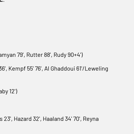
yan 79', Rutter 88', Rudy 90+4')
36', Kempf 55' 76', Al Ghaddoui 61'/Leweling
by 12')
23', Hazard 32', Haaland 34' 70', Reyna