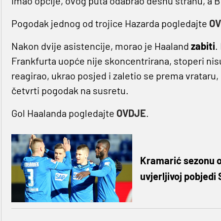
imao opcije, ovog puta odabrao desnu stranu, a Bel
Pogodak jednog od trojice Hazarda pogledajte
OV
Nakon dvije asistencije, morao je Haaland
zabiti
.
Frankfurta uopće nije skoncentrirana, stoperi nisu
reagirao, ukrao posjed i zaletio se prema vrataru, 
četvrti pogodak na susretu.
Gol Haalanda pogledajte
OVDJE
.
Kramarić sezonu otv
uvjerljivoj pobjedi