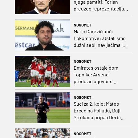
njega pamtiti: Forlan
preuzeo reprezentaciju
Urugvaja!
NOGOMET
Mario Carević uoči
Lokomotive: „Ostali smo
dužni sebi, navijačima i
klubu. Očekujem dobru
reakciju momčadi”
NOGOMET
Emirates ostaje dom
Topnika: Arsenal
produžio ugovor s
glavnim sponzorom
NOGOMET
Suci za 2. kolo: Mateo
Erceg na Poljudu, Duji
Strukanu pripao Derbi
sjevera
NOGOMET