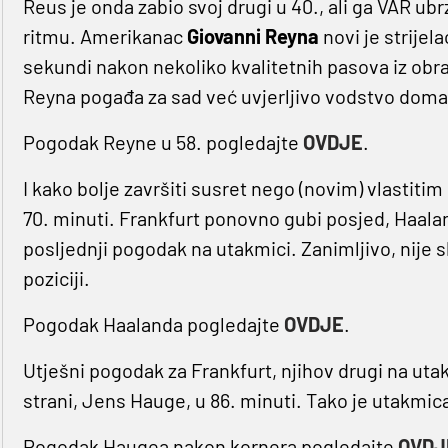
Reus je onda zabio svoj drugi u 40., ali ga VAR u
ritmu. Amerikanac
Giovanni Reyna
novi je strijel
sekundi nakon nekoliko kvalitetnih pasova iz obra
Reyna pogađa za sad već uvjerljivo vodstvo domać
Pogodak Reyne u 58. pogledajte
OVDJE
.
I kako bolje završiti susret nego (novim) vlastit
70. minuti. Frankfurt ponovno gubi posjed, Haaland
posljednji pogodak na utakmici. Zanimljivo, nije sl
poziciji.
Pogodak Haalanda pogledajte
OVDJE
.
Utješni pogodak za Frankfurt, njihov drugi na uta
strani, Jens Hauge, u 86. minuti. Tako je utakmica
Pogodak Haugea nakon kornera pogledajte
OVDJ