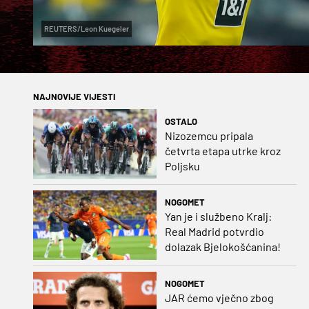
REUTERS/Leon Kuegeler
NAJNOVIJE VIJESTI
OSTALO
Nizozemcu pripala
četvrta etapa utrke kroz
Poljsku
NOGOMET
Yan je i službeno Kralj:
Real Madrid potvrdio
dolazak Bjelokošćanina!
NOGOMET
JAR ćemo vječno zbog