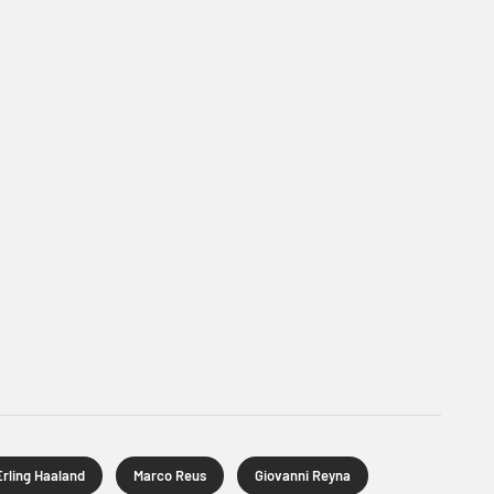
Erling Haaland
Marco Reus
Giovanni Reyna