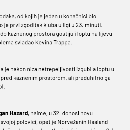
aka, od kojih je jedan u konačnici bio
 je prvi zgoditak kluba u ligi u 23. minuti.
 do kaznenog prostora gostiju i loptu na lijevu
oblema svladao Kevina Trappa.
a je nakon niza netrepeljivosti izgubila loptu u
i pred kaznenim prostorom, ali preduhitrio ga
ol.
gan Hazard
, naime, u 32. donosi novu
svojoj polovici, opet je Norvežanin Haaland