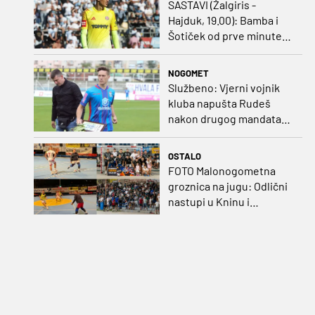
SASTAVI (Žalgiris -
Hajduk, 19.00): Bamba i
Šotiček od prve minute,
Siliću kapetanska traka
NOGOMET
Službeno: Vjerni vojnik
kluba napušta Rudeš
nakon drugog mandata
na zapadu Zagreba
OSTALO
FOTO Malonogometna
groznica na jugu: Odlični
nastupi u Kninu i
Metkoviću okrunjeni
vrijednim nagradama