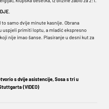
gijac, klupska desetka, iz blizine zabio za 2:1.
DJE
.
 I to samo dvije minute kasnije. Obrana
 uspjeli primiti loptu, a mladić ekspresno
koji nije imao šanse. Plasiranje u desni kut za
orio s dvije asistencije, Sosa s tri u
 Stuttgarta (VIDEO)