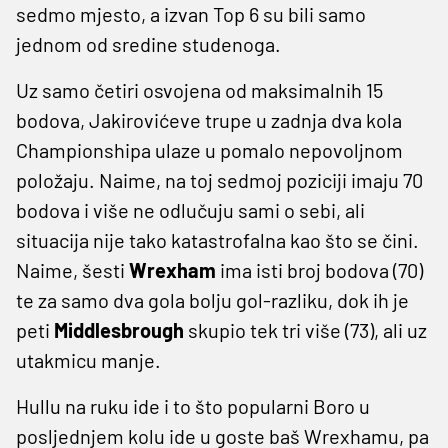
sedmo mjesto, a izvan Top 6 su bili samo
jednom od sredine studenoga.
Uz samo četiri osvojena od maksimalnih 15
bodova, Jakirovićeve trupe u zadnja dva kola
Championshipa ulaze u pomalo nepovoljnom
položaju. Naime, na toj sedmoj poziciji imaju 70
bodova i više ne odlučuju sami o sebi, ali
situacija nije tako katastrofalna kao što se čini.
Naime, šesti
Wrexham
ima isti broj bodova (70)
te za samo dva gola bolju gol-razliku, dok ih je
peti
Middlesbrough
skupio tek tri više (73), ali uz
utakmicu manje.
Hullu na ruku ide i to što popularni Boro u
posljednjem kolu ide u goste baš Wrexhamu, pa