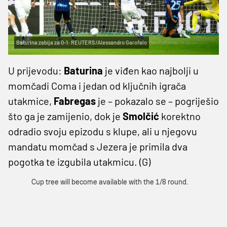
Baturina zabija za 0-1: REUTERS/Alessandro Garofalo
U prijevodu:
Baturina
je viđen kao najbolji u
momčadi Coma i jedan od ključnih igrača
utakmice,
Fabregas
je – pokazalo se – pogriješio
što ga je zamijenio, dok je
Smolčić
korektno
odradio svoju epizodu s klupe, ali u njegovu
mandatu momčad s Jezera je primila dva
pogotka te izgubila utakmicu. (G)