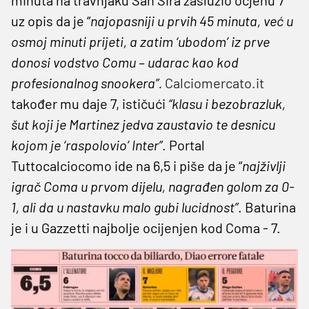
uz opis da je “
najopasniji u prvih 45 minuta, već u
osmoj minuti prijeti, a zatim ‘ubodom’ iz prve
donosi vodstvo Comu – udarac kao kod
profesionalnog snookera”.
Calciomercato.it
također mu daje 7, ističući
“klasu i bezobrazluk,
šut koji je Martinez jedva zaustavio te desnicu
kojom je ‘raspolovio’ Inter”
. Portal
Tuttocalciocomo ide na 6,5 i piše da je “
najživlji
igrač Coma u prvom dijelu, nagrađen golom za 0-
1, ali da u nastavku malo gubi lucidnost”
. Baturina
je i u Gazzetti najbolje ocijenjen kod Coma - 7.