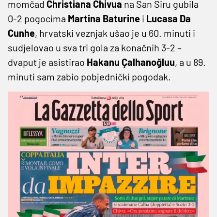
momčad
Christiana Chivua
na San Siru gubila
0-2 pogocima
Martina Baturine
i
Lucasa Da
Cunhe
, hrvatski veznjak ušao je u 60. minuti i
sudjelovao u sva tri gola za konačnih 3-2 –
dvaput je asistirao
Hakanu Çalhanoğluu
, a u 89.
minuti sam zabio pobjednički pogodak.