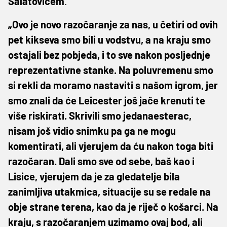
Salatovićem
.
„Ovo je novo razočaranje za nas, u četiri od ovih
pet kikseva smo bili u vodstvu, a na kraju smo
ostajali bez pobjeda, i to sve nakon posljednje
reprezentativne stanke. Na poluvremenu smo
si rekli da moramo nastaviti s našom igrom, jer
smo znali da će Leicester još jače krenuti te
više riskirati. Skrivili smo jedanaesterac,
nisam još vidio snimku pa ga ne mogu
komentirati, ali vjerujem da ću nakon toga biti
razočaran. Dali smo sve od sebe, baš kao i
Lisice, vjerujem da je za gledatelje bila
zanimljiva utakmica, situacije su se redale na
obje strane terena, kao da je riječ o košarci. Na
kraju, s razočaranjem uzimamo ovaj bod, ali