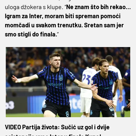
uloga džokera s klupe. “
Ne znam što bih rekao…
Igram za Inter, moram biti spreman pomoći
momčadi u svakom trenutku. Sretan sam jer
smo stigli do finala.
”
VIDEO Partija života: Sučić uz gol i dvije