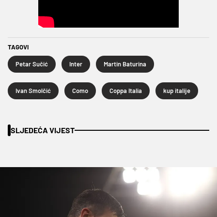
TAGOVI
Petar Sučić
Inter
Martin Baturina
Ivan Smolčić
Como
Coppa Italia
kup italije
SLJEDEĆA VIJEST