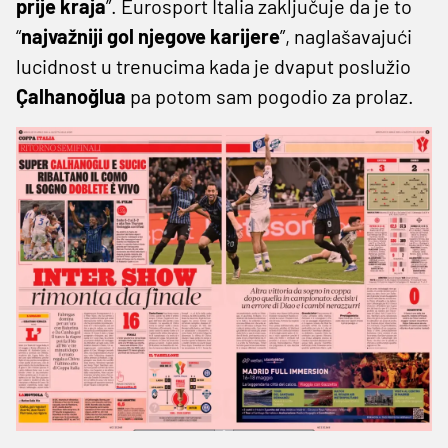
prije kraja
”. Eurosport Italia zaključuje da je to
“
najvažniji gol njegove karijere
”, naglašavajući
lucidnost u trenucima kada je dvaput poslužio
Çalhanoğlua
pa potom sam pogodio za prolaz.