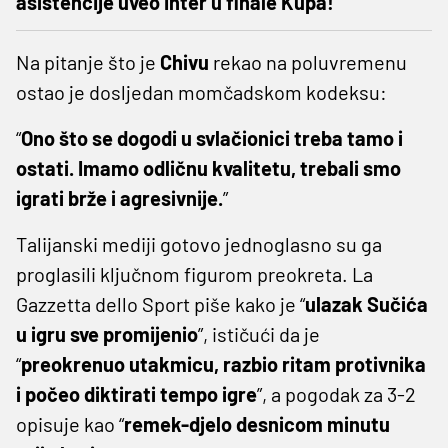
asistencije uveo Inter u finale Kupa!
Na pitanje što je
Chivu
rekao na poluvremenu
ostao je dosljedan momčadskom kodeksu:
“
Ono što se dogodi u svlačionici treba tamo i
ostati. Imamo odličnu kvalitetu, trebali smo
igrati brže i agresivnije.
”
Talijanski mediji gotovo jednoglasno su ga
proglasili ključnom figurom preokreta. La
Gazzetta dello Sport piše kako je “
ulazak Sučića
u igru sve promijenio
”, ističući da je
“
preokrenuo utakmicu, razbio ritam protivnika
i počeo diktirati tempo igre
”, a pogodak za 3-2
opisuje kao “
remek-djelo desnicom minutu