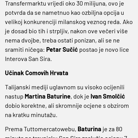
Transfermarktu vrijedi oko 30 milijuna, ovo je
potvrda da se nametnuo kao ozbiljna opcija u
velikoj konkurenciji milanskog veznog reda. Ako
je dosad bio tih i strpljiv, nakon ove večeri više
nema dvojbe, treba ostati ponizan, ali se ne
sramiti ničega:
Petar Sučić
postao je novo lice
Interova San Sira.
Učinak Comovih Hrvata
Talijanski mediji uglavnom su visoko ocijenili
nastup
Martina Baturine
, dok je
Ivan Smolčić
dobio korektne, ali skromnije ocjene s obzirom
na kratku minutažu.
Prema Tuttomercatowebu,
Baturina
je za 80
minuta na travnjaku San Sira zaslužio ocjenu 7