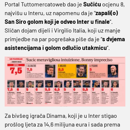
Portal Tuttomercatoweb dao je
Sučiću
ocjenu 8,
najvišu u Interu, uz napomenu da je “
zapali(o)
San Siro golom koji je odveo Inter u finale
”.
Sličan dojam dijeli i Virgilio Italia, koji uz manje
primjedbe na par pogrešaka piše da je “
s dvjema
asistencijama i golom odlučio utakmicu
”.
Za bivšeg igrača Dinama, koji je u Inter stigao
prošlog ljeta za 14,6 milijuna eura i sada prema