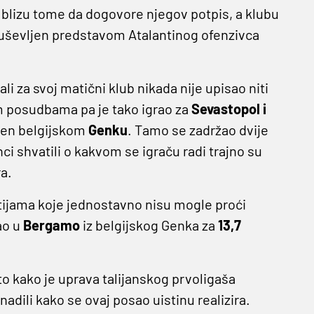
 blizu tome da dogovore njegov potpis, a klubu
duševljen predstavom Atalantinog ofenzivca
 ali za svoj matični klub nikada nije upisao niti
im posudbama pa je tako igrao za
Sevastopol i
suđen belgijskom
Genku
. Tamo se zadržao dvije
i shvatili o kakvom se igraču radi trajno su
a.
rtijama koje jednostavno nisu mogle proći
ao u
Bergamo
iz belgijskog Genka za
13,7
to kako je uprava talijanskog prvoligaša
adili kako se ovaj posao uistinu realizira.