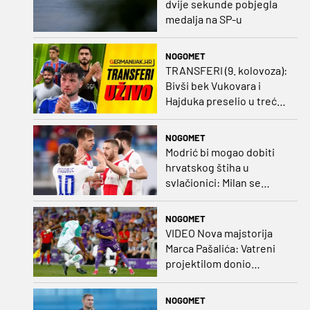
dvije sekunde pobjegla
medalja na SP-u
NOGOMET
TRANSFERI (9. kolovoza):
Bivši bek Vukovara i
Hajduka preselio u treću
ligu, đakovački 'sin vjetra'
napustio Kirgistan
NOGOMET
Modrić bi mogao dobiti
hrvatskog štiha u
svlačionici: Milan se
raspituje za usluge
Vatrenog!
NOGOMET
VIDEO Nova majstorija
Marca Pašalića: Vatreni
projektilom donio
vodstvo pa igru napustio
zbog ozljede
NOGOMET