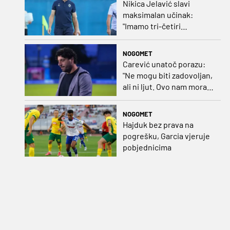
Nikica Jelavić slavi
maksimalan učinak:
"Imamo tri-četiri
senatora koji vode naš
vrtić"
NOGOMET
Carević unatoč porazu:
"Ne mogu biti zadovoljan,
ali ni ljut. Ovo nam mora
biti putokaz"
NOGOMET
Hajduk bez prava na
pogrešku, Garcia vjeruje
pobjednicima