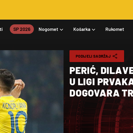
ti
SP 2026
Nogomet
Košarka
Rukomet
PODIJELI SADRŽAJ
PERIĆ, DILAVE
U LIGI PRVAKA
DOGOVARA TR