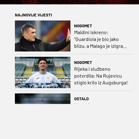
NAJNOVIJE VIJESTI
NOGOMET
Maldini iskreno:
“Guardiola je bio jako
blizu, a Malago je izigrao
naš početni dogovor”
NOGOMET
Rijeka i službeno
potvrdila: Na Rujevicu
stiglo krilo iz Augsburga!
OSTALO
Hrvatskom osmercu za
dvije sekunde pobjegla
medalja na SP-u
NOGOMET