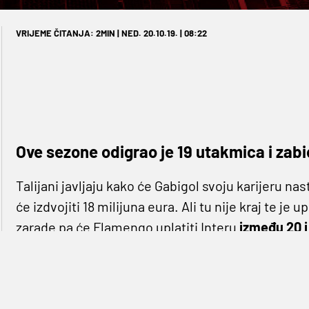
VRIJEME ČITANJA: 2MIN | NED. 20.10.19. | 08:22
Ove sezone odigrao je 19 utakmica i zabi
Talijani javljaju kako će Gabigol svoju karijeru nas
će izdvojiti 18 milijuna eura. Ali tu nije kraj te je 
zarade pa će Flamengo uplatiti Interu
između 20 i
pa bi tako ukupni iznos ovog transfera u budućno
<blockquote class="twitter-tweet"><p lang="en" di
href="https://twitter.com/hashtag/Inter?src=h