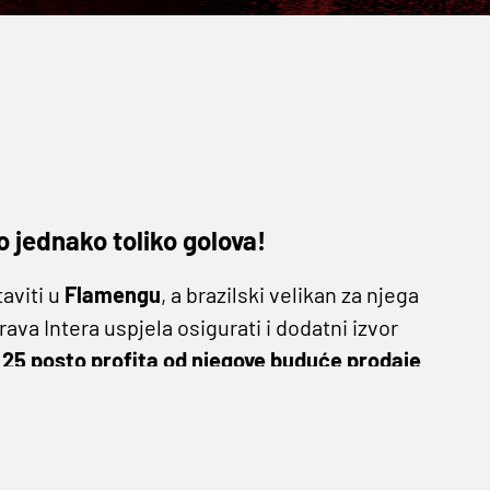
o jednako toliko golova!
taviti u
Flamengu
, a brazilski velikan za njega
uprava Intera uspjela osigurati i dodatni izvor
 25 posto profita od njegove buduće prodaje
sti mogao dodatno narasti.
r="ltr"><a
ash&amp;ref_src=twsrc%5Etfw">#Inter</a>