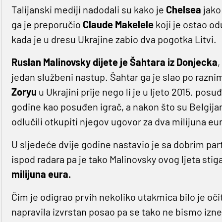
Talijanski mediji nadodali su kako je
Chelsea
jako
ga je preporučio
Claude Makelele
koji je ostao o
kada je u dresu Ukrajine zabio dva pogotka Litvi.
Ruslan Malinovsky dijete je Šahtara iz Donjecka
,
jedan službeni nastup. Šahtar ga je slao po razn
Zoryu
u Ukrajini prije nego li je u ljeto 2015. po
godine kao posuđen igrač, a nakon što su Belgijanc
odlučili otkupiti njegov ugovor za dva milijuna eur
U sljedeće dvije godine nastavio je sa dobrim pa
ispod radara pa je tako Malinovsky ovog ljeta stig
milijuna eura.
Čim je odigrao prvih nekoliko utakmica bilo je oči
napravila izvrstan posao pa se tako ne bismo iznen