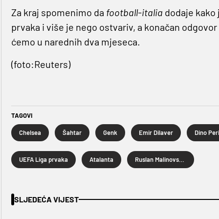
Za kraj spomenimo da
football-italia
dodaje kako 
prvaka i više je nego ostvariv, a konačan odgovor ho
ćemo u narednih dva mjeseca.
(foto:Reuters)
TAGOVI
Chelsea
Šahtar
Genk
Emir Dilaver
Dino Per
UEFA Liga prvaka
Atalanta
Ruslan Malinovskyi
SLJEDEĆA VIJEST