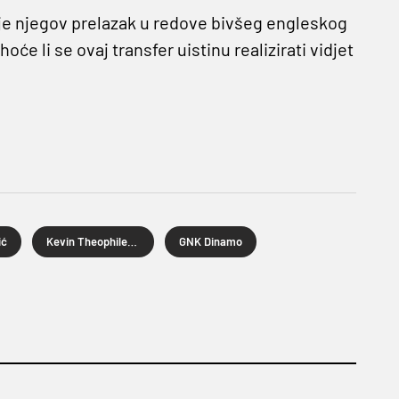
je njegov prelazak u redove bivšeg engleskog
će li se ovaj transfer uistinu realizirati vidjet
ić
Kevin Theophile-Catherine
GNK Dinamo