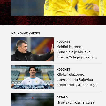
NAJNOVIJE VIJESTI
NOGOMET
Maldini iskreno:
“Guardiola je bio jako
blizu, a Malago je izigrao
naš početni dogovor”
NOGOMET
Rijeka i službeno
potvrdila: Na Rujevicu
stiglo krilo iz Augsburga!
OSTALO
Hrvatskom osmercu za