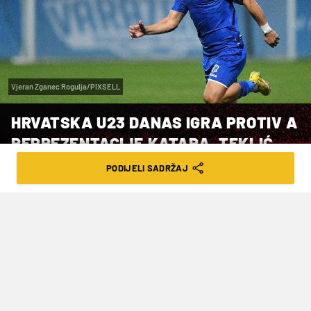
Vjeran Zganec Rogulja/PIXSELL
HRVATSKA U23 DANAS IGRA PROTIV A
REPREZENTACIJE KATARA, TEKLIĆ
PREDVODI VATRENE
PODIJELI SADRŽAJ
VRIJEME ČITANJA: 2MIN | ČET. 08.06.23. | 10:29