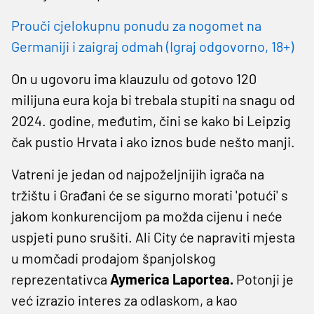
Prouči cjelokupnu ponudu za nogomet na
Germaniji i zaigraj odmah (Igraj odgovorno, 18+)
On u ugovoru ima klauzulu od gotovo 120
milijuna eura koja bi trebala stupiti na snagu od
2024. godine, međutim, čini se kako bi Leipzig
čak pustio Hrvata i ako iznos bude nešto manji.
Vatreni je jedan od najpoželjnijih igrača na
tržištu i Građani će se sigurno morati 'potući' s
jakom konkurencijom pa možda cijenu i neće
uspjeti puno srušiti. Ali City će napraviti mjesta
u momčadi prodajom španjolskog
reprezentativca
Aymerica Laportea.
Potonji je
već izrazio interes za odlaskom, a kao