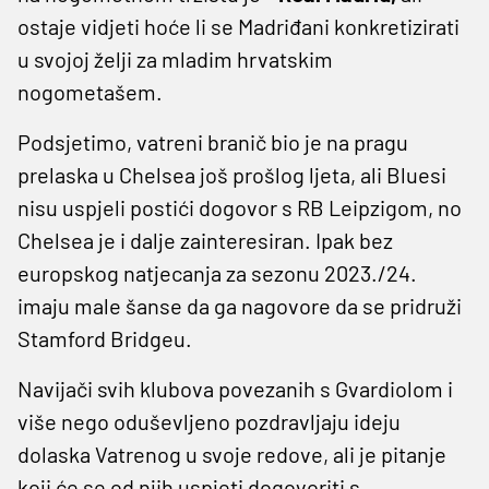
ostaje vidjeti hoće li se Madriđani konkretizirati
u svojoj želji za mladim hrvatskim
nogometašem.
Podsjetimo, vatreni branič bio je na pragu
prelaska u Chelsea još prošlog ljeta, ali Bluesi
nisu uspjeli postići dogovor s RB Leipzigom, no
Chelsea je i dalje zainteresiran. Ipak bez
europskog natjecanja za sezonu 2023./24.
imaju male šanse da ga nagovore da se pridruži
Stamford Bridgeu.
Navijači svih klubova povezanih s Gvardiolom i
više nego oduševljeno pozdravljaju ideju
dolaska Vatrenog u svoje redove, ali je pitanje
koji će se od njih uspjeti dogovoriti s