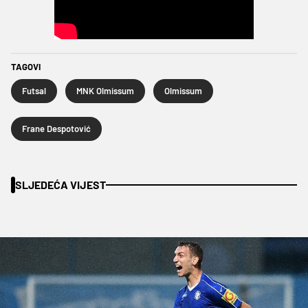
TAGOVI
Futsal
MNK Olmissum
Olmissum
Frane Despotović
SLJEDEĆA VIJEST