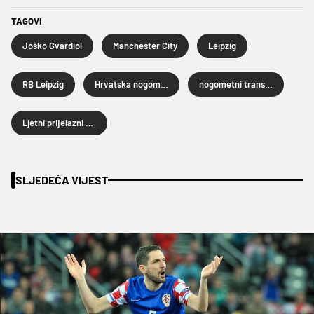
TAGOVI
Joško Gvardiol
Manchester City
Leipzig
RB Leipzig
Hrvatska nogometna reprezentacija
nogometni transferi
Ljetni prijelazni rok 2023
SLJEDEĆA VIJEST