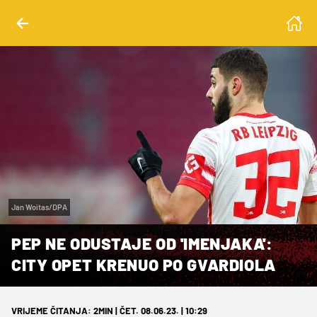
Jan Woitas/DPA
PEP NE ODUSTAJE OD 'IMENJAKA':
CITY OPET KRENUO PO GVARDIOLA
VRIJEME ČITANJA: 2MIN | ČET. 08.06.23. | 10:29