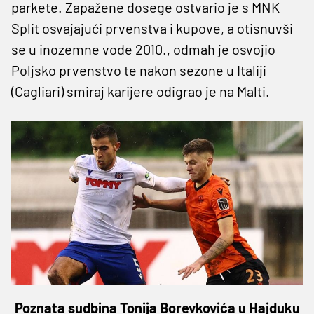
parkete. Zapažene dosege ostvario je s MNK
Split osvajajući prvenstva i kupove, a otisnuvši
se u inozemne vode 2010., odmah je osvojio
Poljsko prvenstvo te nakon sezone u Italiji
(Cagliari) smiraj karijere odigrao je na Malti.
Poznata sudbina Tonija Borevkovića u Hajduku