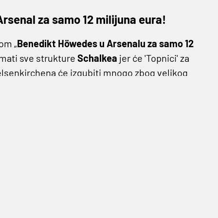
rsenal za samo 12 milijuna eura!
om „
Benedikt Höwedes u Arsenalu za samo 12
rmati sve strukture
Schalkea
jer će 'Topnici' za
elsenkirchena će izgubiti mnogo zbog velikog
ubio bitku za
Pierre-Emerickom
ješenje za malo novca.
vidiran prije gotovo tri godine, ima otkupnu
na igre koje pruža kapetan 'Rudara', jasno je da
.
 2014. godine osvojila Mundijal u Brazilu, bio
 bi mogao podjednako dobro igrati i sa