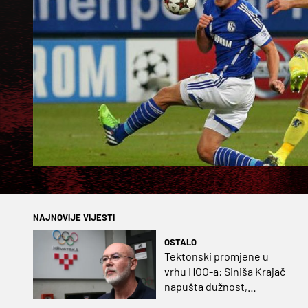
NAJNOVIJE VIJESTI
OSTALO
Tektonski promjene u
vrhu HOO-a: Siniša Krajač
napušta dužnost,
razriješeno i svih osam