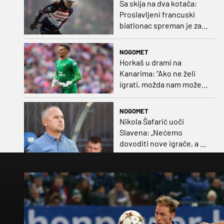
Sa skija na dva kotača:
Proslavljeni francuski
biatlonac spreman je za
debi u profesionalnom
biciklizmu
NOGOMET
Horkaš u drami na
Kanarima: “Ako ne želi
igrati, možda nam može
pomoći obilježavati teren
ili postavljati mreže”
NOGOMET
Nikola Šafarić uoči
Slavena: „Nećemo
dovoditi nove igrače, a o
prodaji ćemo razmisliti
ako dođe ponuda”