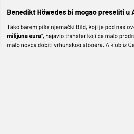
Benedikt Höwedes bi mogao preseliti u A
Tako barem piše njemački Bild, koji je pod naslov
milijuna eura
“, najavio transfer koji će malo prod
malo novca dobiti vrhunskog stopera. A klub iz G
propusta.
Menadžer
Arsenala Arsene Wenger
je možda izg
Aubameyangom
, ali i dalje može pronaći pravo r
Höwedes u svom ugovoru, koji je posljednji put re
klauzulu u visini od 12 milijuna eura, a s obzirom 
bi to bio veliki udarac i šamar čelnicima Schalkea
Njemački bi reprezentativac i član momčadi koja je
idealno rješenje ispred gola Arsenala i igrač koji