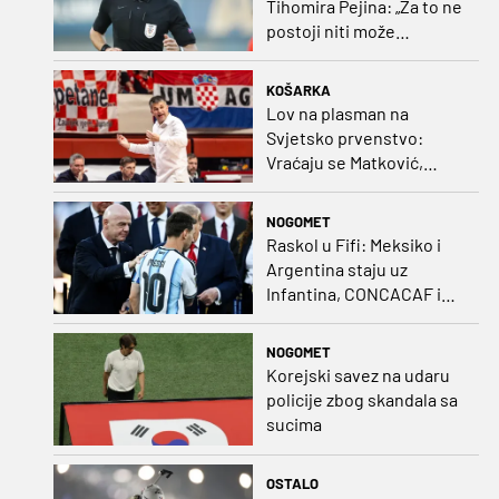
Tihomira Pejina: „Za to ne
postoji niti može
postojati opravdanje”
KOŠARKA
Lov na plasman na
Svjetsko prvenstvo:
Vraćaju se Matković,
Nakić i Drežnjak
NOGOMET
Raskol u Fifi: Meksiko i
Argentina staju uz
Infantina, CONCACAF i
CONMEBOL više nisu
čvrsti
NOGOMET
Korejski savez na udaru
policije zbog skandala sa
sucima
OSTALO