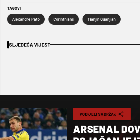
TAGOVI
Alexandre Pato
Corinthians
Tianjin Quanjian
SLJEDEĆA VIJEST
PODIJELI SADRŽAJ
ARSENAL DOV