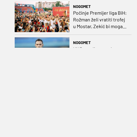
direktora
NOGOMET
Počinje Premijer liga BiH:
Rožman želi vratiti trofej
u Mostar, Zekić bi mogao
biti iznenađenje
NOGOMET
HNS osudio napad na
Tihomira Pejina: „Za to ne
postoji niti može
postojati opravdanje”
KOŠARKA
Lov na plasman na
Svjetsko prvenstvo:
Vraćaju se Matković,
Nakić i Drežnjak
NOGOMET
Raskol u Fifi: Meksiko i
Argentina staju uz
Infantina, CONCACAF i