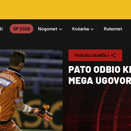
ti
SP 2026
Nogomet
Košarka
Rukomet
PODIJELI SADRŽAJ
PATO ODBIO K
MEGA UGOVOR