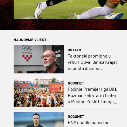
NAJNOVIJE VIJESTI
OSTALO
Tektonski promjene u
vrhu HOO-a: Siniša Krajač
napušta dužnost,
razriješeno i svih osam
direktora
NOGOMET
Počinje Premijer liga BiH:
Rožman želi vratiti trofej
u Mostar, Zekić bi mogao
biti iznenađenje
NOGOMET
HNS osudio napad na