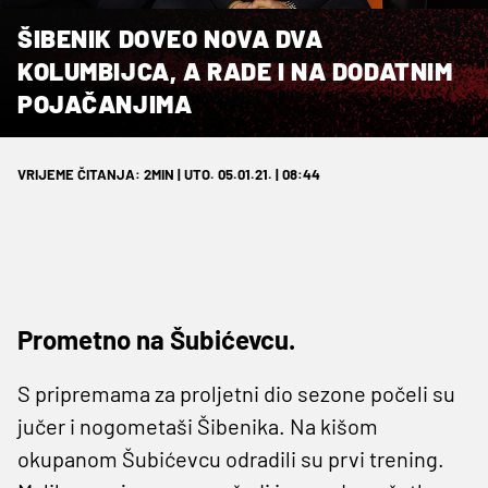
ŠIBENIK DOVEO NOVA DVA
KOLUMBIJCA, A RADE I NA DODATNIM
POJAČANJIMA
VRIJEME ČITANJA: 2MIN | UTO. 05.01.21. | 08:44
Prometno na Šubićevcu.
S pripremama za proljetni dio sezone počeli su
jučer i nogometaši Šibenika. Na kišom
okupanom Šubićevcu odradili su prvi trening.