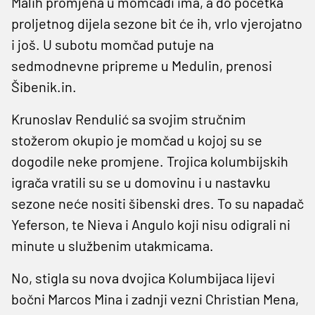
Malih promjena u momčadi ima, a do početka
proljetnog dijela sezone bit će ih, vrlo vjerojatno
i još. U subotu momčad putuje na
sedmodnevne pripreme u Medulin, prenosi
Šibenik.in.
Krunoslav Rendulić sa svojim stručnim
stožerom okupio je momčad u kojoj su se
dogodile neke promjene. Trojica kolumbijskih
igrača vratili su se u domovinu i u nastavku
sezone neće nositi šibenski dres. To su napadač
Yeferson, te Nieva i Angulo koji nisu odigrali ni
minute u službenim utakmicama.
No, stigla su nova dvojica Kolumbijaca lijevi
bočni Marcos Mina i zadnji vezni Christian Mena,