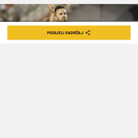
PODIJELI SADRŽAJ
Ivo Cagalj/PIXSELL
KAPETAN HAJDUKA IMA DVIJE
PONUDE, ODLAZAK S POLJUDA SVE
BLIŽI
VRIJEME ČITANJA: 2MIN | UTO. 05.01.21. | 08:44