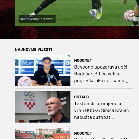
David Jerković/Pixsell
NAJNOVIJE VIJESTI
NOGOMET
Bessone upozorava uoči
Rudeša: „Bit će velika
pogreška ako se i samo
malo opustimo“
OSTALO
Tektonski promjene u
vrhu HOO-a: Siniša Krajač
napušta dužnost,
razriješeno i svih osam
direktora
NOGOMET