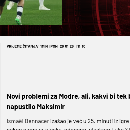
VRIJEME ČITANJA: 1MIN | PON. 26.01.26. | 11:10
Novi problemi za Modre, ali, kakvi bi tek 
napustilo Maksimir
Ismaël Bennacer
izašao je već u 25. minuti iz igre
nakon njegova izlaska, odnosno, ulaskom
Luke St