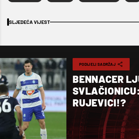
SLJEDEĆA VIJEST
PODIJELI SADRŽAJ
BENNACER LJ
SVLAČIONICU:
RUJEVICI!?