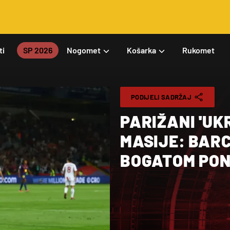
ti
SP 2026
Nogomet
Košarka
Rukomet
PODIJELI SADRŽAJ
PARIŽANI 'UK
MASIJE: BAR
BOGATOM PO