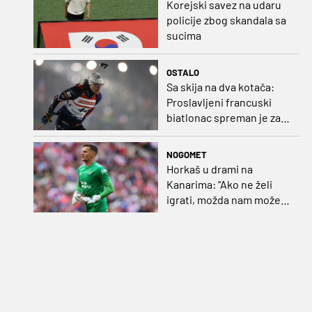
Korejski savez na udaru
policije zbog skandala sa
sucima
OSTALO
Sa skija na dva kotača:
Proslavljeni francuski
biatlonac spreman je za
debi u profesionalnom
biciklizmu
NOGOMET
Horkaš u drami na
Kanarima: “Ako ne želi
igrati, možda nam može
pomoći obilježavati teren
ili postavljati mreže”