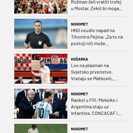
Rožman želi vratiti trofej
u Mostar, Zekić bi mogao
biti iznenađenje
NOGOMET
HNS osudio napad na
Tihomira Pejina: „Za to ne
postoji niti može
postojati opravdanje”
KOŠARKA
Lov na plasman na
Svjetsko prvenstvo:
Vraćaju se Matković,
Nakić i Drežnjak
NOGOMET
Raskol u Fifi: Meksiko i
Argentina staju uz
Infantina, CONCACAF i
CONMEBOL više nisu
čvrsti
NOGOMET