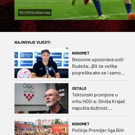
REUTERS/Albert Gea
NAJNOVIJE VIJESTI
NOGOMET
Bessone upozorava uoči
Rudeša: „Bit će velika
pogreška ako se i samo
malo opustimo“
OSTALO
Tektonski promjene u
vrhu HOO-a: Siniša Krajač
napušta dužnost,
razriješeno i svih osam
direktora
NOGOMET
Počinje Premijer liga BiH: