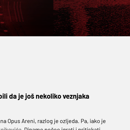
bili da je još nekoliko veznjaka
 na Opus Areni, razlog je ozljeda. Pa, iako je
ojkovića,
Dinamo počeo igrati i pritiskati