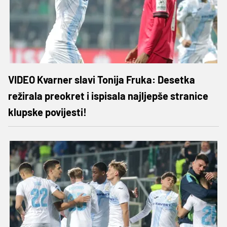
VIDEO Kvarner slavi Tonija Fruka: Desetka
režirala preokret i ispisala najljepše stranice
klupske povijesti!