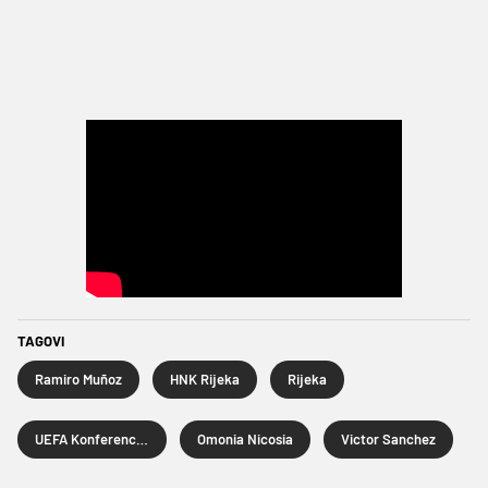
TAGOVI
Ramiro Muñoz
HNK Rijeka
Rijeka
UEFA Konferencijska liga
Omonia Nicosia
Victor Sanchez