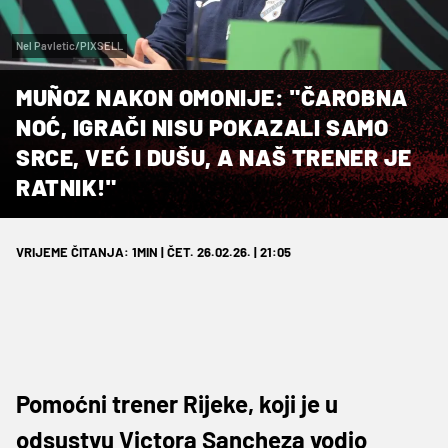
Nel Pavletic/PIXSELL
MUÑOZ NAKON OMONIJE: "ČAROBNA
NOĆ, IGRAČI NISU POKAZALI SAMO
SRCE, VEĆ I DUŠU, A NAŠ TRENER JE
RATNIK!"
VRIJEME ČITANJA: 1MIN | ČET. 26.02.26. | 21:05
Pomoćni trener Rijeke, koji je u
odsustvu Victora Sancheza vodio