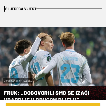
SLJEDEĆA VIJEST
Goran Kovacic/PIXSELL
FRUK: „DOGOVORILI SMO SE IZAĆI
HRABRIJE U DRUGOM DIJELU“,