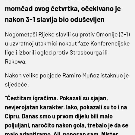
momčad ovog četvrtka, očekivano je
nakon 3-1 slavlja bio oduševljen
Nogometaši Rijeke slavili su protiv Omonije (3-1)
u uzvratnoj utakmici nokaut faze Konferencijske
lige i izborili ogled protiv Strasbourga ili
Rakowa.
Nakon velike pobjede Ramiro Muñoz istaknuo je
sljedeće:
"Čestitam igračima. Pokazali su sjajan,
nevjerojatan karakter. Iako, pokazali su to i na
Cipru. Danas smo u prvom dijelu bili malo
poljuljani, naročito nakon gola, trebalo je da se
malo adaptiramo. Ali, ponosan sam, Mister