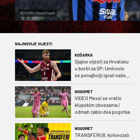
REUTERS/Remo Casilli
NAJNOVIJE VIJESTI
KOŠARKA
Sjajne vijesti za Hrvatsku
u borbi za SP: Umirovio
se ponajbolji igrač našeg
idućeg protivnika
NOGOMET
VIDEO Messi se vratio
klupskim obvezama i
odmah zabio dva pogotka
NOGOMET
TRANSFERI (6. kolovoza):