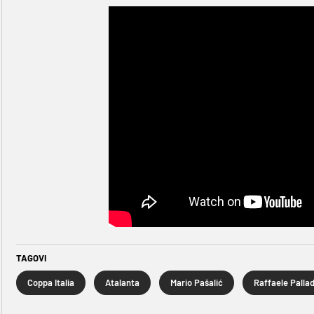
TAGOVI
Coppa Italia
Atalanta
Mario Pašalić
Raffaele Palla