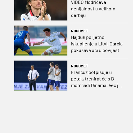
VIDEO Modrićeva
genijalnost u velikom
derbiju
NOGOMET
Hajduk po ljetno
iskupljenje u Litvi, Garcia
pokušava ući u povijest
NOGOMET
Francuz potpisuje u
petak, trenirat će s B
momčadi Dinama! Već je
dobio i nadimak