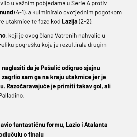
tavilo u važnim pobjedama u Serie A protiv
tmund
(4-1), a kulminiralo ovotjednim pogotkom
ve utakmice te faze kod
Lazija
(2-2).
no
, koji je ovog člana Vatrenih nahvalio u
eliku pogrešku koja je rezultirala drugim
 naglasiti da je Pašalić odigrao sjajnu
 zagrlio sam ga na kraju utakmice jer je
nu. Razočaravajuće je primiti takav gol, ali
Palladino.
avio fantastičnu formu, Lazio i Atalanta
odlučuju o finalu