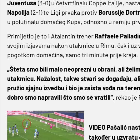
Juventusa
(3-0) u četvrtfinalu Coppe Italije, nas
Napolija
(2-1) te Ligi prvaka protiv
Borussije Dor
u polufinalu domaćeg Kupa, odnosno u remiju pr
Primijetio je to i Atalantin trener
Raffaele Palladi
svojim izjavama nakon utakmice u Rimu, čak i uz v
pogotkom domaćina, samo tri minute prije kraja.
„Šteta smo bili malo neoprezni u obrani, ali želim
utakmicu. Nažalost, takve stvari se događaju, ali
pružio sjajnu izvedbu i bio je zaista vođa na tere
dobro smo napravili što smo se vratili”,
rekao je 
VIDEO Pašalić nast
također u uzvratu 