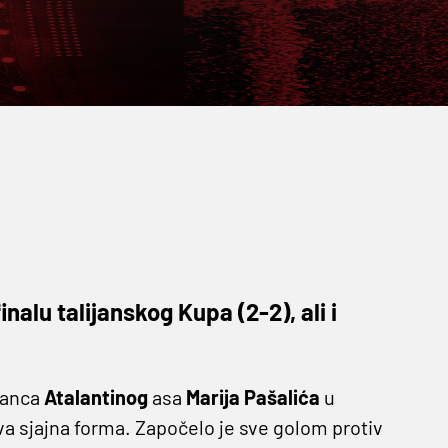
nalu talijanskog Kupa (2-2), ali i
ilanca
Atalantinog
asa
Marija
Pašalića
u
va sjajna forma. Započelo je sve golom protiv