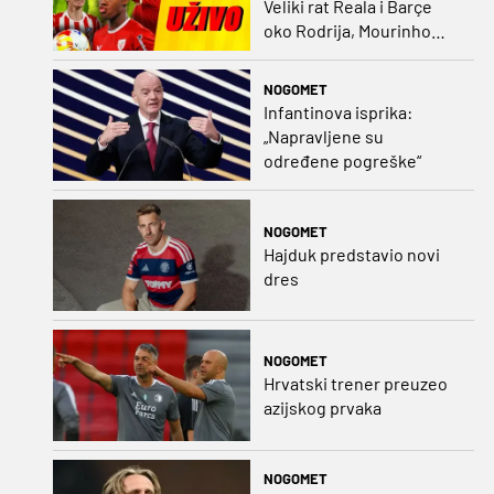
Veliki rat Reala i Barçe
oko Rodrija, Mourinho
nagovorio Viniciusa na
ostanak
NOGOMET
Infantinova isprika:
„Napravljene su
određene pogreške“
NOGOMET
Hajduk predstavio novi
dres
NOGOMET
Hrvatski trener preuzeo
azijskog prvaka
NOGOMET