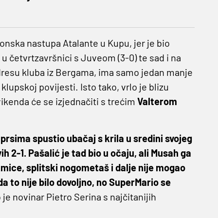
onska nastupa Atalante u Kupu, jer je bio
m u četvrtzavršnici s Juveom (3-0) te sad i na
 dresu kluba iz Bergama, ima samo jedan manje
 klupskoj povijesti. Isto tako, vrlo je blizu
vikenda će se izjednačiti s trećim
Valterom
 prsima spustio ubačaj s krila u sredini svojeg
h 2-1. Pašalić je tad bio u očaju, ali Musah ga
akmice, splitski nogometaš i dalje nije mogao
da to nije bilo dovoljno, no SuperMario se
je novinar Pietro Serina s najčitanijih