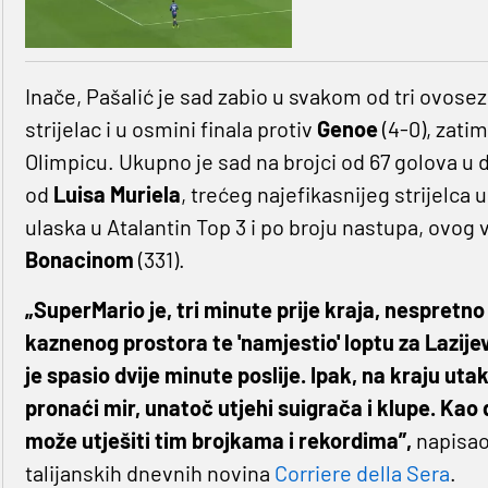
Inače, Pašalić je sad zabio u svakom od tri ovosez
strijelac i u osmini finala protiv
Genoe
(4-0), zati
Olimpicu. Ukupno je sad na brojci od 67 golova u
od
Luisa Muriela
, trećeg najefikasnijeg strijelca u
ulaska u Atalantin Top 3 i po broju nastupa, ovog 
Bonacinom
(331).
„SuperMario je, tri minute prije kraja, nespretno
kaznenog prostora te 'namjestio' loptu za Lazijevi
je spasio dvije minute poslije. Ipak, na kraju ut
pronaći mir, unatoč utjehi suigrača i klupe. Kao 
može utješiti tim brojkama i rekordima”,
napisao 
talijanskih dnevnih novina
Corriere della Sera
.