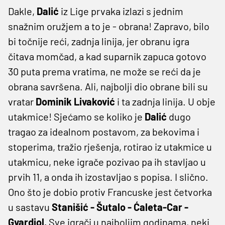
Dakle,
Dalić
iz Lige prvaka izlazi s jednim
snažnim oružjem a to je - obrana! Zapravo, bilo
bi točnije reći, zadnja linija, jer obranu igra
čitava momčad, a kad suparnik zapuca gotovo
30 puta prema vratima, ne može se reći da je
obrana savršena. Ali, najbolji dio obrane bili su
vratar
Dominik Livaković
i ta zadnja linija. U obje
utakmice! Sjećamo se koliko je
Dalić
dugo
tragao za idealnom postavom, za bekovima i
stoperima, tražio rješenja, rotirao iz utakmice u
utakmicu, neke igrače pozivao pa ih stavljao u
prvih 11, a onda ih izostavljao s popisa. I slično.
Ono što je dobio protiv Francuske jest četvorka
u sastavu
Stanišić - Šutalo - Ćaleta-Car -
Gvardiol.
Sve igrači u najboljim godinama, neki