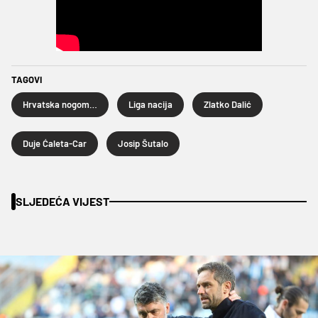
TAGOVI
Hrvatska nogometna reprezentacija
Liga nacija
Zlatko Dalić
Duje Ćaleta-Car
Josip Šutalo
SLJEDEĆA VIJEST