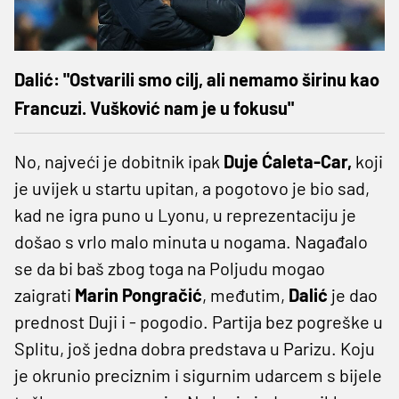
Dalić: "Ostvarili smo cilj, ali nemamo širinu kao
Francuzi. Vušković nam je u fokusu"
No, najveći je dobitnik ipak
Duje Ćaleta-Car,
koji
je uvijek u startu upitan, a pogotovo je bio sad,
kad ne igra puno u Lyonu, u reprezentaciju je
došao s vrlo malo minuta u nogama. Nagađalo
se da bi baš zbog toga na Poljudu mogao
zaigrati
Marin Pongračić
, međutim,
Dalić
je dao
prednost Duji i - pogodio. Partija bez pogreške u
Splitu, još jedna dobra predstava u Parizu. Koju
je okrunio preciznim i sigurnim udarcem s bijele