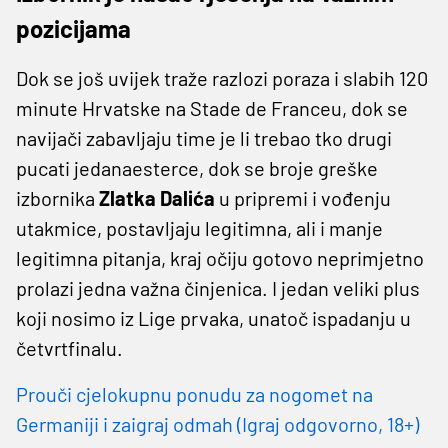
pozicijama
Dok se još uvijek traže razlozi poraza i slabih 120
minute Hrvatske na Stade de Franceu, dok se
navijači zabavljaju time je li trebao tko drugi
pucati jedanaesterce, dok se broje greške
izbornika
Zlatka Dalića
u pripremi i vođenju
utakmice, postavljaju legitimna, ali i manje
legitimna pitanja, kraj očiju gotovo neprimjetno
prolazi jedna važna činjenica. I jedan veliki plus
koji nosimo iz Lige prvaka, unatoč ispadanju u
četvrtfinalu.
Prouči cjelokupnu ponudu za nogomet na
Germaniji i zaigraj odmah (Igraj odgovorno, 18+)