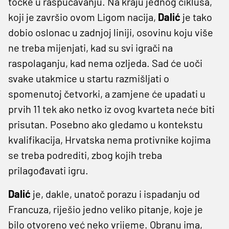
točke u raspucavanju. Na kraju jednog ciklusa,
koji je završio ovom Ligom nacija,
Dalić
je tako
dobio oslonac u zadnjoj liniji, osovinu koju više
ne treba mijenjati, kad su svi igrači na
raspolaganju, kad nema ozljeda. Sad će uoči
svake utakmice u startu razmišljati o
spomenutoj četvorki, a zamjene će upadati u
prvih 11 tek ako netko iz ovog kvarteta neće biti
prisutan. Posebno ako gledamo u kontekstu
kvalifikacija, Hrvatska nema protivnike kojima
se treba podrediti, zbog kojih treba
prilagođavati igru.
Dalić
je, dakle, unatoč porazu i ispadanju od
Francuza, riješio jedno veliko pitanje, koje je
bilo otvoreno već neko vrijeme. Obranu ima,