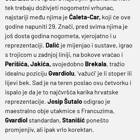
tek trebaju doživjeti nogometni vrhunac,
najstariji među njima je
Ćaleta-Car,
koji će ove
godine napuniti 29. Znači, pred svima njima je
još dosta godina nogometa, vjerojatno i u
reprezentaciji.
Dalić
je mijenjao i sustave, igrao
s trojicom u zadnjoj liniji, na bokove vraćao i
Perišića, Jakića,
svojedobno
Brekala
, tražio
idealnu poziciju
Gvardiolu
, 'važući' je li stoper ili
lijevi bek. Sad je na teren poslao ovu četvorku i
ispalo je da je to najčvršća karika hrvatske
reprezentacije.
Josip Šutalo
odigrao je
maestralno obje utakmice s Francuzima,
Gvardiol
standardan,
Stanišić
ponešto
promjenjiv, ali ipak vrlo korektan.