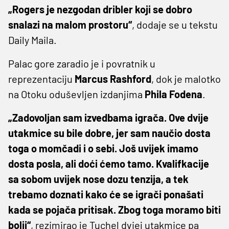
„Rogers je nezgodan dribler koji se dobro
snalazi na malom prostoru“
, dodaje se u tekstu
Daily Maila.
Palac gore zaradio je i povratnik u
reprezentaciju
Marcus Rashford
, dok je malotko
na Otoku oduševljen izdanjima
Phila Fodena
.
„Zadovoljan sam izvedbama igrača. Ove dvije
utakmice su bile dobre, jer sam naučio dosta
toga o momčadi i o sebi. Još uvijek imamo
dosta posla, ali doći ćemo tamo. Kvalifkacije
sa sobom uvijek nose dozu tenzija, a tek
trebamo doznati kako će se igrači ponašati
kada se pojača pritisak. Zbog toga moramo biti
bolji“
, rezimirao je Tuchel dviej utakmice pa