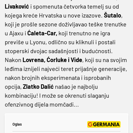
Livaković
i spomenuta četvorka temelj su od
kojega kreće Hrvatska u nove izazove.
Šutalo
,
koji je prošle sezone doživljavao teške trenutke
u Ajaxu i
Ćaleta-Car,
koji trenutno ne igra
previše u Lyonu, odlično su kliknuli i postali
stoperski dvojac sadašnjosti i budućnosti.
Nakon
Lovrena, Ćorluke i Vide
, koji su na svojim
leđima iznijeli najveći teret prijašnje generacije,
nakon brojnih eksperimenata i isprobanih
opcija,
Zlatko Dalić
našao je najbolju
kombinaciju! I može se okrenuti slaganju
ofenzivnog dijela momčadi...
Oglas