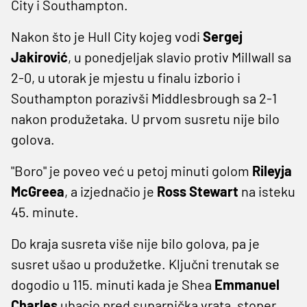
City i Southampton.
Nakon što je Hull City kojeg vodi
Sergej
Jakirović
, u ponedjeljak slavio protiv Millwall sa
2-0, u utorak je mjestu u finalu izborio i
Southampton porazivši Middlesbrough sa 2-1
nakon produžetaka. U prvom susretu nije bilo
golova.
"Boro" je poveo već u petoj minuti golom
Rileyja
McGreea
, a izjednačio je
Ross Stewart
na isteku
45. minute.
Do kraja susreta više nije bilo golova, pa je
susret ušao u produžetke. Ključni trenutak se
dogodio u 115. minuti kada je Shea
Emmanuel
Charles
ubacio pred suparnička vrata, stoper