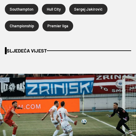
Southampton
Hull City
Sergej Jakirović
Championship
Premier liga
SLJEDEĆA VIJEST