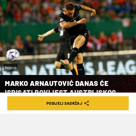
Reuters
MARKO ARNAUTOVIĆ DANAS ĆE
ISPISATI POVIJEST AUSTRIJSKOG
NOGOMETA
PODIJELI SADRŽAJ
VRIJEME ČITANJA: 2MIN | NED. 25.09.22. | 18:36