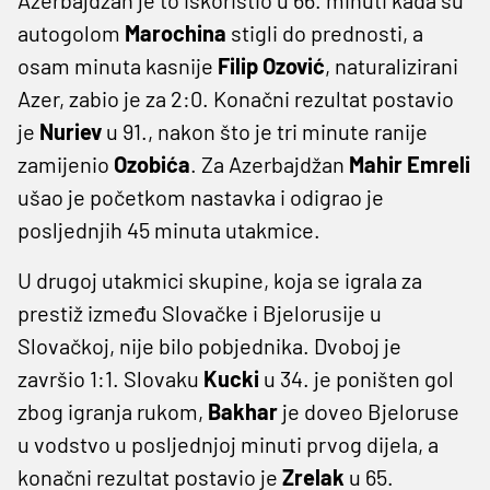
autogolom
Marochina
stigli do prednosti, a
osam minuta kasnije
Filip Ozović
, naturalizirani
Azer, zabio je za 2:0. Konačni rezultat postavio
je
Nuriev
u 91., nakon što je tri minute ranije
zamijenio
Ozobića
. Za Azerbajdžan
Mahir Emreli
ušao je početkom nastavka i odigrao je
posljednjih 45 minuta utakmice.
U drugoj utakmici skupine, koja se igrala za
prestiž između Slovačke i Bjelorusije u
Slovačkoj, nije bilo pobjednika. Dvoboj je
završio 1:1. Slovaku
Kucki
u 34. je poništen gol
zbog igranja rukom,
Bakhar
je doveo Bjeloruse
u vodstvo u posljednjoj minuti prvog dijela, a
konačni rezultat postavio je
Zrelak
u 65.