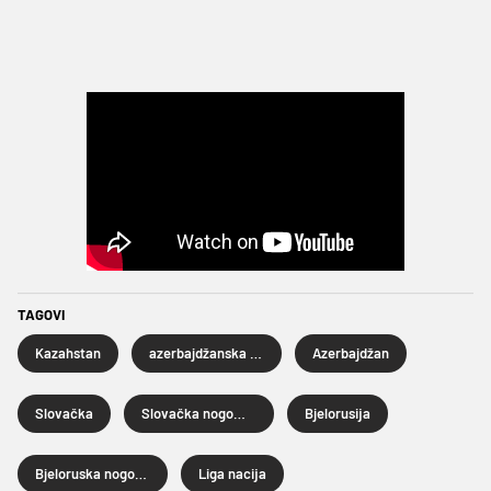
TAGOVI
Kazahstan
azerbajdžanska nogometna reprezentacija
Azerbajdžan
Slovačka
Slovačka nogometna reprezentacija
Bjelorusija
Bjeloruska nogometna reprezentacija
Liga nacija