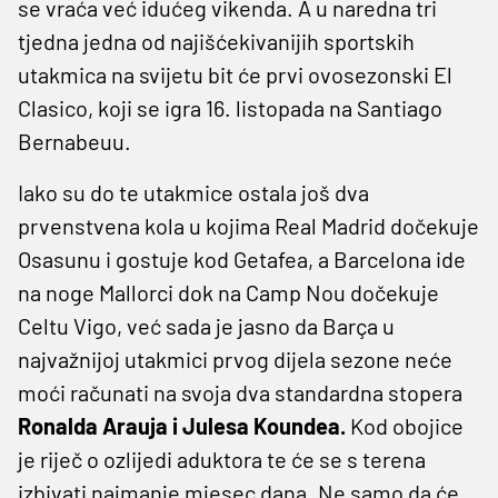
se vraća već idućeg vikenda. A u naredna tri
tjedna jedna od najišćekivanijih sportskih
utakmica na svijetu bit će prvi ovosezonski El
Clasico, koji se igra 16. listopada na Santiago
Bernabeuu.
Iako su do te utakmice ostala još dva
prvenstvena kola u kojima Real Madrid dočekuje
Osasunu i gostuje kod Getafea, a Barcelona ide
na noge Mallorci dok na Camp Nou dočekuje
Celtu Vigo, već sada je jasno da Barça u
najvažnijoj utakmici prvog dijela sezone neće
moći računati na svoja dva standardna stopera
Ronalda Arauja i Julesa Koundea.
Kod obojice
je riječ o ozlijedi aduktora te će se s terena
izbivati najmanje mjesec dana. Ne samo da će