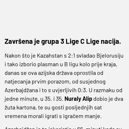
Završena je grupa 3 Lige C Lige nacija.
Nakon što je Kazahstan s 2:1 svladao Bjelorusiju
i tako izborio plasman u B ligu kolo prije kraja,
danas se ova azijska država oprostila od
natjecanja prvim porazom, od susjednog
Azerbajdžana i to s uvjerljivih 0:3. U razmaku od
jedne minute, u 35. i 35.
Nuraly Alip
dobio je dva
žuta kartona, te su gosti posljednjih sat
vremena morali igrati s igračem manje.
Azerbajdžan je to iskoristio u 66. minuti kada su