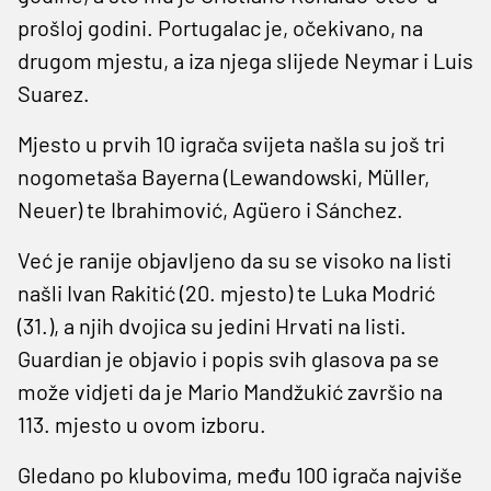
prošloj godini. Portugalac je, očekivano, na
drugom mjestu, a iza njega slijede Neymar i Luis
Suarez.
Mjesto u prvih 10 igrača svijeta našla su još tri
nogometaša Bayerna (Lewandowski, Müller,
Neuer) te Ibrahimović, Agüero i Sánchez.
Već je ranije objavljeno da su se visoko na listi
našli Ivan Rakitić (20. mjesto) te Luka Modrić
(31.), a njih dvojica su jedini Hrvati na listi.
Guardian je objavio i popis svih glasova pa se
može vidjeti da je Mario Mandžukić završio na
113. mjesto u ovom izboru.
Gledano po klubovima, među 100 igrača najviše