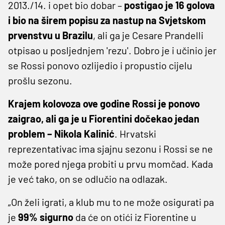
2013./14. i opet bio dobar –
postigao je 16 golova
i bio na širem popisu za nastup na Svjetskom
prvenstvu u Brazilu
, ali ga je Cesare Prandelli
otpisao u posljednjem 'rezu'. Dobro je i učinio jer
se Rossi ponovo ozlijedio i propustio cijelu
prošlu sezonu.
Krajem kolovoza ove godine Rossi je ponovo
zaigrao, ali ga je u Fiorentini dočekao jedan
problem – Nikola Kalinić
. Hrvatski
reprezentativac ima sjajnu sezonu i Rossi se ne
može pored njega probiti u prvu momčad. Kada
je već tako, on se odlučio na odlazak.
„On želi igrati, a klub mu to ne može osigurati pa
je
99% sigurno
da će on otići iz Fiorentine u