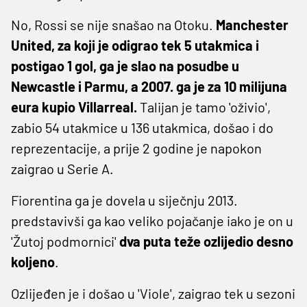
No, Rossi se nije snašao na Otoku.
Manchester
United, za koji je odigrao tek 5 utakmica i
postigao 1 gol, ga je slao na posudbe u
Newcastle i Parmu, a 2007. ga je za 10 milijuna
eura kupio Villarreal.
Talijan je tamo 'oživio',
zabio 54 utakmice u 136 utakmica, došao i do
reprezentacije, a prije 2 godine je napokon
zaigrao u Serie A.
Fiorentina ga je dovela u siječnju 2013.
predstavivši ga kao veliko pojačanje iako je on u
'Žutoj podmornici'
dva puta teže ozlijedio desno
koljeno
.
Ozlijeđen je i došao u 'Viole', zaigrao tek u sezoni