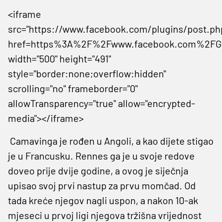
<iframe
src="https://www.facebook.com/plugins/post.ph
href=https%3A%2F%2Fwww.facebook.com%2FGe
width="500" height="491"
style="border:none;overflow:hidden"
scrolling="no" frameborder="0"
allowTransparency="true" allow="encrypted-
media"></iframe>
Camavinga je rođen u Angoli, a kao dijete stigao
je u Francusku. Rennes ga je u svoje redove
doveo prije dvije godine, a ovog je siječnja
upisao svoj prvi nastup za prvu momčad. Od
tada kreće njegov nagli uspon, a nakon 10-ak
mjeseci u prvoj ligi njegova tržišna vrijednost