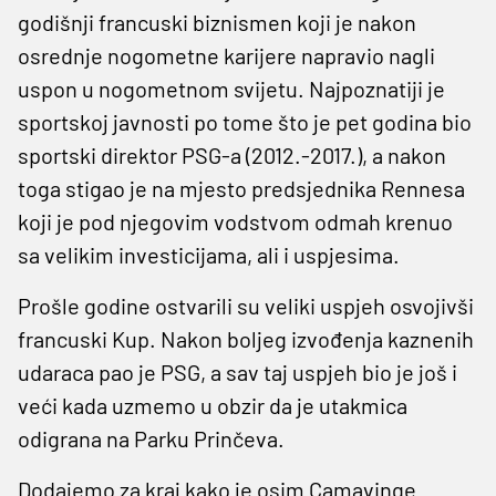
godišnji francuski biznismen koji je nakon
osrednje nogometne karijere napravio nagli
uspon u nogometnom svijetu. Najpoznatiji je
sportskoj javnosti po tome što je pet godina bio
sportski direktor PSG-a (2012.-2017.), a nakon
toga stigao je na mjesto predsjednika Rennesa
koji je pod njegovim vodstvom odmah krenuo
sa velikim investicijama, ali i uspjesima.
Prošle godine ostvarili su veliki uspjeh osvojivši
francuski Kup. Nakon boljeg izvođenja kaznenih
udaraca pao je PSG, a sav taj uspjeh bio je još i
veći kada uzmemo u obzir da je utakmica
odigrana na Parku Prinčeva.
Dodajemo za kraj kako je osim Camavinge