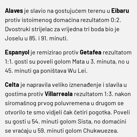
Alaves
je slavio na gostujućem terenu u
Eibaru
protiv istoimenog domaćina rezultatom 0:2.
Dvostruki strijelac za vrijedna tri boda bio je
Joselu u 85. i 91. minuti.
Espanyol
je remizirao protiv
Getafea
rezultatom
1:1. gosti su poveli golom Mata u 3. minuta, no u
45. minuti ga poništava Wu Lei.
Celta
je napravila veliko iznenađenje i slavila u
gostima protiv
Villarreala
rezultatom 1:3. nakon
siromašnog prvog poluvremena u drugom se
otvorilo te smo vidjeli čak četiri pogotka. Poveli
su gosti u 54. minuti golom Sista, no domaćini
se vraćaju u 59. minuti golom Chukwuezea.