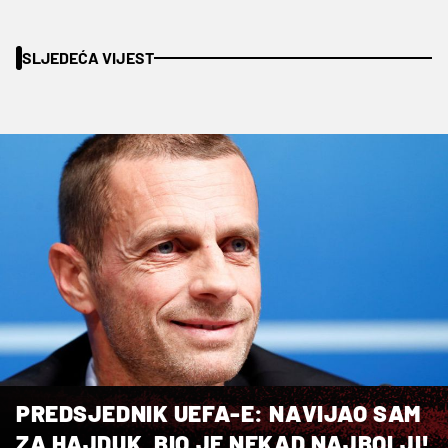
SLJEDEĆA VIJEST
PREDSJEDNIK UEFA-E: NAVIJAO SAM
ZA HAJDUK, BIO JE NEKAD NAJBOLJI!