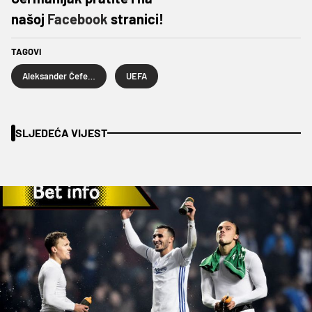
našoj
Facebook
stranici!
TAGOVI
Aleksander Čeferin
UEFA
SLJEDEĆA VIJEST