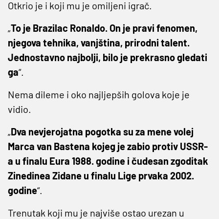
Otkrio je i koji mu je omiljeni igrač.
„
To je Brazilac Ronaldo. On je pravi fenomen,
njegova tehnika, vanjština, prirodni talent.
Jednostavno najbolji, bilo je prekrasno gledati
ga
“.
Nema dileme i oko najljepših golova koje je
vidio.
„
Dva nevjerojatna pogotka su za mene volej
Marca van Bastena kojeg je zabio protiv USSR-
a u finalu Eura 1988. godine i čudesan zgoditak
Zinedinea Zidane u finalu Lige prvaka 2002.
godine
“.
Trenutak koji mu je najviše ostao urezan u