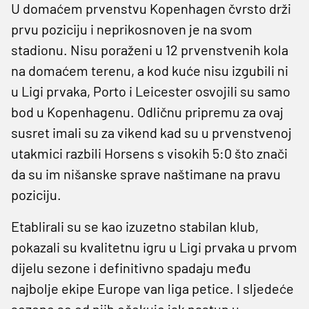
U domaćem prvenstvu Kopenhagen čvrsto drži
prvu poziciju i neprikosnoven je na svom
stadionu. Nisu poraženi u 12 prvenstvenih kola
na domaćem terenu, a kod kuće nisu izgubili ni
u Ligi prvaka, Porto i Leicester osvojili su samo
bod u Kopenhagenu. Odličnu pripremu za ovaj
susret imali su za vikend kad su u prvenstvenoj
utakmici razbili Horsens s visokih 5:0 što znači
da su im nišanske sprave naštimane na pravu
poziciju.
Etablirali su se kao izuzetno stabilan klub,
pokazali su kvalitetnu igru u Ligi prvaka u prvom
dijelu sezone i definitivno spadaju među
najbolje ekipe Europe van liga petice. I sljedeće
sezone se od njih očekuje jak nastup u