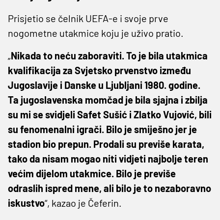
Prisjetio se čelnik UEFA-e i svoje prve
nogometne utakmice koju je uživo pratio.
„
Nikada to neću zaboraviti. To je bila utakmica
kvalifikacija za Svjetsko prvenstvo između
Jugoslavije i Danske u Ljubljani 1980. godine.
Ta jugoslavenska momčad je bila sjajna i zbilja
su mi se svidjeli Safet Sušić i Zlatko Vujović, bili
su fenomenalni igrači. Bilo je smiješno jer je
stadion bio prepun. Prodali su previše karata,
tako da nisam mogao niti vidjeti najbolje teren
većim dijelom utakmice. Bilo je previše
odraslih ispred mene, ali bilo je to nezaboravno
iskustvo
“, kazao je Čeferin.