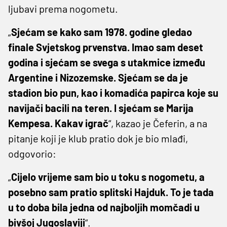
ljubavi prema nogometu.
„
Sjećam se kako sam 1978. godine gledao
finale Svjetskog prvenstva. Imao sam deset
godina i sjećam se svega s utakmice između
Argentine i Nizozemske. Sjećam se da je
stadion bio pun, kao i komadića papirca koje su
navijači bacili na teren. I sjećam se Marija
Kempesa. Kakav igrač
“, kazao je Čeferin, a na
pitanje koji je klub pratio dok je bio mlađi,
odgovorio:
„
Cijelo vrijeme sam bio u toku s nogometu, a
posebno sam pratio splitski Hajduk. To je tada
u to doba bila jedna od najboljih momčadi u
bivšoj Jugoslaviji
“.