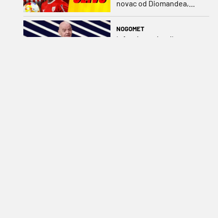
novac od Diomandea,
Mourinho nagovorio
Viniciusa na ostanak
NOGOMET
Infantinova isprika:
„Napravljene su
određene pogreške“
NOGOMET
Hajduk predstavio novi
dres
NOGOMET
Hrvatski trener preuzeo
azijskog prvaka
NOGOMET
VIDEO Modrićeva