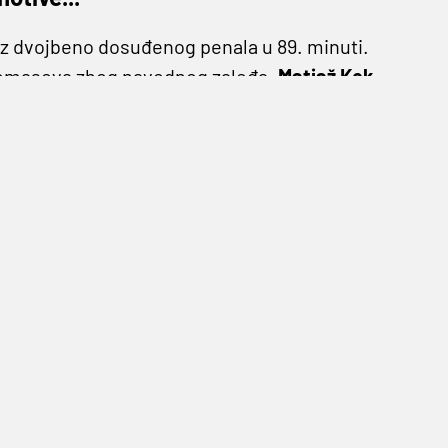
 iz dvojbeno dosuđenog penala u 89. minuti.
l Tomasova zbog navodnog zaleđa.
Matjaž Kek
vni sudac Križarić nakon prigovora zbog penala
šten čisti gol, Filijali poklonjen penal za
. Kek je psovao po hodnicima stadiona u
nicima Lokomotive, a došlo je i do verbalnog
Šikićem
.
Lokomotivi želim sve najbolje do kraja
 kamera bilo na stadionu da nema smisla da
netko zaštiti ove igrače koji sada plaču u