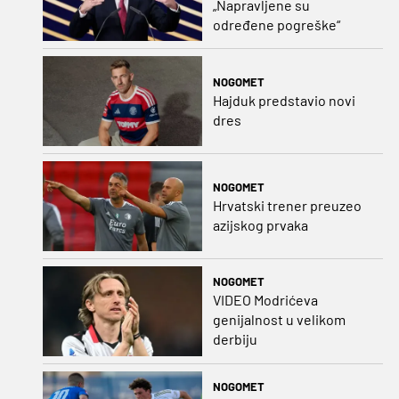
„Napravljene su
određene pogreške“
NOGOMET
Hajduk predstavio novi
dres
NOGOMET
Hrvatski trener preuzeo
azijskog prvaka
NOGOMET
VIDEO Modrićeva
genijalnost u velikom
derbiju
NOGOMET