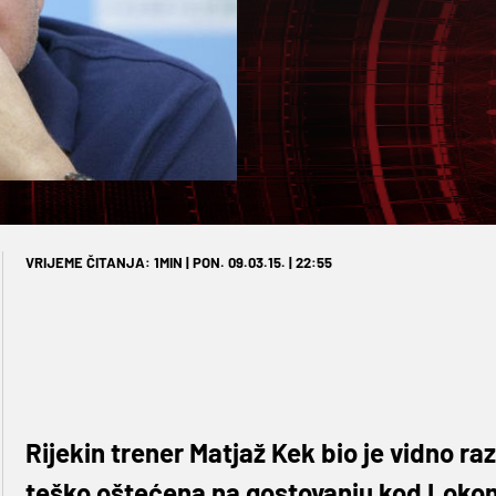
VRIJEME ČITANJA: 1MIN | PON. 09.03.15. | 22:55
Rijekin trener Matjaž Kek bio je vidno 
teško oštećena na gostovanju kod Lokom