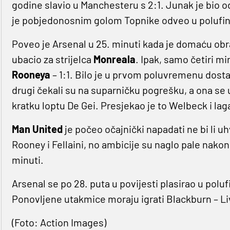
godine slavio u Manchesteru s 2:1. Junak je bio
je pobjedonosnim golom Topnike odveo u polufin
Poveo je Arsenal u 25. minuti kada je domaću ob
ubacio za strijelca
Monreala
. Ipak, samo četiri m
Rooneya
– 1:1. Bilo je u prvom poluvremenu dosta v
drugi čekali su na suparničku pogrešku, a ona se u 
kratku loptu De Gei. Presjekao je to Welbeck i lag
Man United
je počeo očajnički napadati ne bi li uh
Rooney i Fellaini, no ambicije su naglo pale nakon
minuti.
Arsenal se po 28. puta u povijesti plasirao u polufi
Ponovljene utakmice moraju igrati Blackburn – Li
(Foto: Action Images)