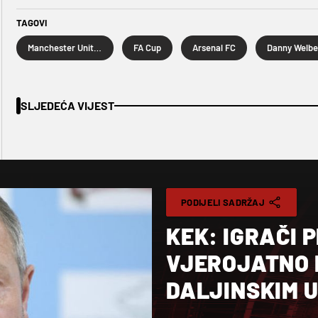
TAGOVI
Manchester United
FA Cup
Arsenal FC
Danny Welb
SLJEDEĆA VIJEST
PODIJELI SADRŽAJ
KEK: IGRAČI 
VJEROJATNO 
DALJINSKIM 