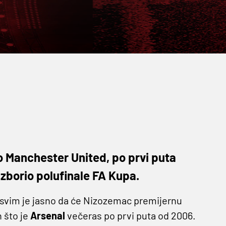
o Manchester United, po prvi puta
izborio polufinale FA Kupa.
asvim je jasno da će Nizozemac premijernu
n što je
Arsenal
večeras po prvi puta od 2006.