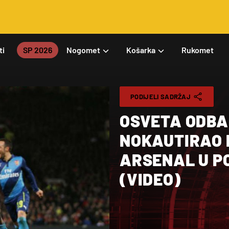
ti
SP 2026
Nogomet
Košarka
Rukomet
PODIJELI SADRŽAJ
OSVETA ODB
NOKAUTIRAO 
ARSENAL U P
(VIDEO)