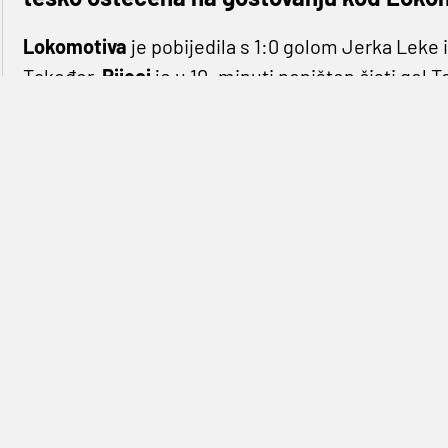
Lokomotiva
je pobijedila s 1:0 golom Jerka Leke
Također,
Rijeci
je u 10. minuti poništen čisti go
kraj utakmice nije dočekao na klupi, jer ga je gla
udaljio na tribine.
>> VIDEO Hrvatska nogometna lakrdija: Rijeci poni
skok ispred Hajduka!
Strasti se nisu smirile niti po završetku dvoboja
Kranjčevićevoj, nije se želio rukovati s predstav
sukoba s Lokomotivinim direktorom
Božidarom 
„Čestitam svojim igračima na želji, volji i trudu. 
prvenstva. Nemam komentara, mislim da je toliko
još i ja nešto posebno komentiram. Samo želim da 