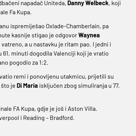
 odbačeni napadač Uniteda,
Danny Welbeck
, koji
ale Fa Kupa.
ranu ispremiješao Oxlade-Chamberlain, pa
inute kasnije stigao je odgovor
Waynea
atreno, a u nastavku je ritam pao. I jedni i
61. minuti dogodila Valenciji koji je vratio
ano pogodio za 1:2.
vatio remi i ponovljenu utakmicu, prijetili su
 što je
Di Maria
isključen zbog simuliranja u 77.
nale FA Kupa, gdje je još i Aston Villa.
verpool i Reading – Bradford.