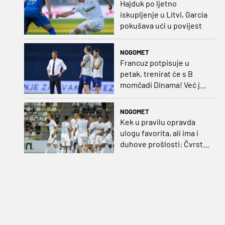
Hajduk po ljetno
iskupljenje u Litvi, Garcia
pokušava ući u povijest
NOGOMET
Francuz potpisuje u
petak, trenirat će s B
momčadi Dinama! Već je
dobio i nadimak
NOGOMET
Kek u pravilu opravda
ulogu favorita, ali ima i
duhove prošlosti: Čvrsta
Rijeka može na Rujevici
napraviti velik posao