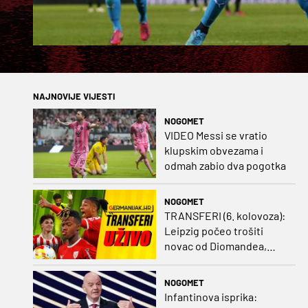
NAJNOVIJE VIJESTI
NOGOMET
VIDEO Messi se vratio
klupskim obvezama i
odmah zabio dva pogotka
NOGOMET
TRANSFERI (6. kolovoza):
Leipzig počeo trošiti
novac od Diomandea,
Mourinho nagovorio
Viniciusa na ostanak
NOGOMET
Infantinova isprika: