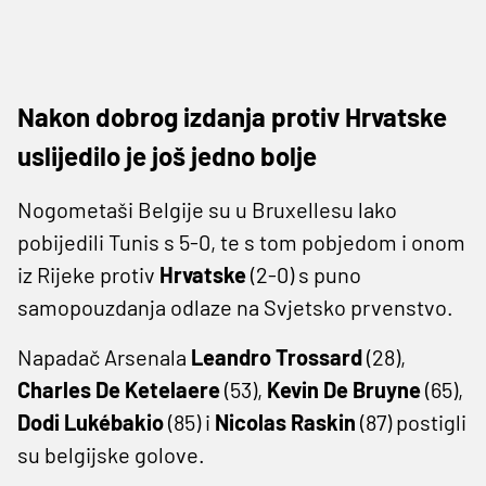
Nakon dobrog izdanja protiv Hrvatske
uslijedilo je još jedno bolje
Nogometaši Belgije su u Bruxellesu lako
pobijedili Tunis s 5-0, te s tom pobjedom i onom
iz Rijeke protiv
Hrvatske
(2-0) s puno
samopouzdanja odlaze na Svjetsko prvenstvo.
Napadač Arsenala
Leandro Trossard
(28),
Charles De Ketelaere
(53),
Kevin De Bruyne
(65),
Dodi Lukébakio
(85) i
Nicolas Raskin
(87) postigli
su belgijske golove.