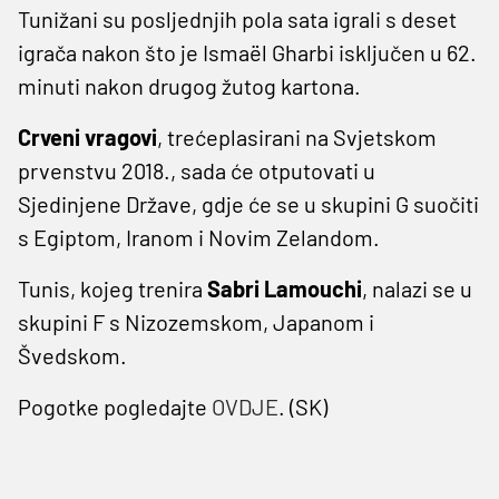
Tunižani su posljednjih pola sata igrali s deset
igrača nakon što je Ismaël Gharbi isključen u 62.
minuti nakon drugog žutog kartona.
Crveni vragovi
, trećeplasirani na Svjetskom
prvenstvu 2018., sada će otputovati u
Sjedinjene Države, gdje će se u skupini G suočiti
s Egiptom, Iranom i Novim Zelandom.
Tunis, kojeg trenira
Sabri Lamouchi
, nalazi se u
skupini F s Nizozemskom, Japanom i
Švedskom.
Pogotke pogledajte
OVDJE
. (SK)