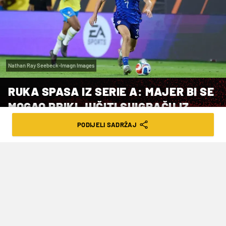
Nathan Ray Seebeck-Imagn Images
RUKA SPASA IZ SERIE A: MAJER BI SE
MOGAO PRIKLJUČITI SUIGRAČU IZ
REPREZENTACIJE
PODIJELI SADRŽAJ
VRIJEME ČITANJA: 1MIN | SUB. 06.06.26. | 18:30