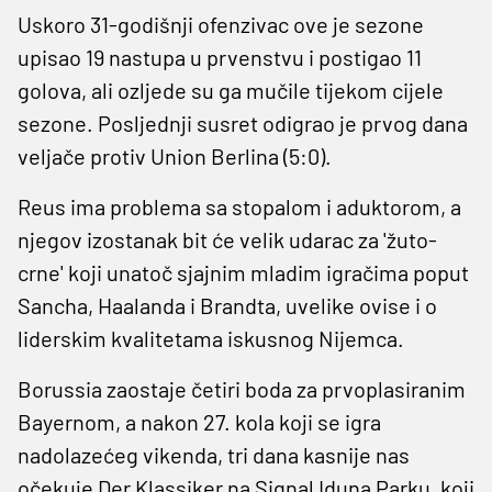
Uskoro 31-godišnji ofenzivac ove je sezone
upisao 19 nastupa u prvenstvu i postigao 11
golova, ali ozljede su ga mučile tijekom cijele
sezone. Posljednji susret odigrao je prvog dana
veljače protiv Union Berlina (5:0).
Reus ima problema sa stopalom i aduktorom, a
njegov izostanak bit će velik udarac za 'žuto-
crne' koji unatoč sjajnim mladim igračima poput
Sancha, Haalanda i Brandta, uvelike ovise i o
liderskim kvalitetama iskusnog Nijemca.
Borussia zaostaje četiri boda za prvoplasiranim
Bayernom, a nakon 27. kola koji se igra
nadolazećeg vikenda, tri dana kasnije nas
očekuje Der Klassiker na Signal Iduna Parku, koji