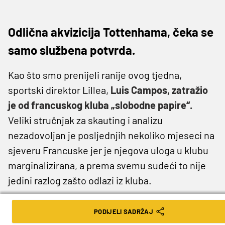
Odlična akvizicija Tottenhama, čeka se
samo službena potvrda.
Kao što smo prenijeli ranije ovog tjedna,
sportski direktor Lillea,
Luis Campos, zatražio
je od francuskog kluba „slobodne papire“.
Veliki stručnjak za skauting i analizu
nezadovoljan je posljednjih nekoliko mjeseci na
sjeveru Francuske jer je njegova uloga u klubu
marginalizirana, a prema svemu sudeći to nije
jedini razlog zašto odlazi iz kluba.
Kako prenosi francuska televizija Canal+, Luis
PODIJELI SADRŽAJ
Campos bi uskoro trebao postati ovo logističko