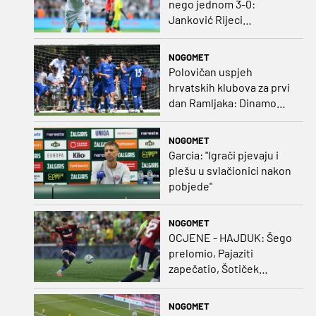
nego jednom 3-0:
Janković Rijeci
projektilom donio slavlje
protiv inferiornijeg
NOGOMET
protivnika
Polovičan uspjeh
hrvatskih klubova za prvi
dan Ramljaka: Dinamo
poražen od Juventusa,
Hajduk bolji od Bologne
NOGOMET
Garcia: "Igrači pjevaju i
plešu u svlačionici nakon
pobjede"
NOGOMET
OCJENE - HAJDUK: Šego
prelomio, Pajaziti
zapečatio, Šotiček
oduševio u predstavi
splitskih 'odlikaša'
NOGOMET