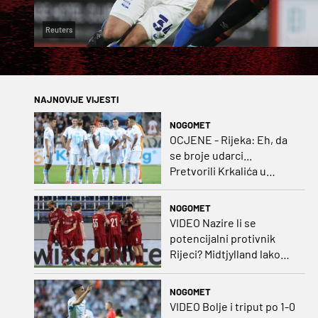
Reuters
NAJNOVIJE VIJESTI
NOGOMET
OCJENE - Rijeka: Eh, da
se broje udarci...
Pretvorili Krkalića u
junaka, a izlet na uzvrat u
ozbiljan posao!
NOGOMET
VIDEO Nazire li se
potencijalni protivnik
Rijeci? Midtjylland lako
protiv Iraca za slavlje u
prvoj utakmici
NOGOMET
VIDEO Bolje i triput po 1-0