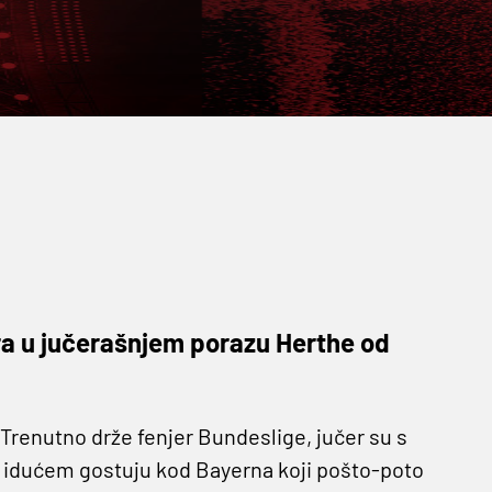
dra u jučerašnjem porazu Herthe od
Trenutno drže fenjer Bundeslige, jučer su s
 idućem gostuju kod Bayerna koji pošto-poto