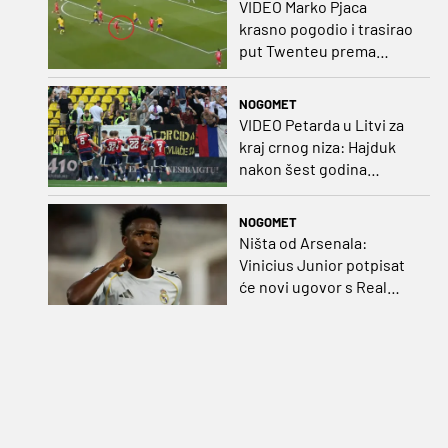
VIDEO Marko Pjaca
krasno pogodio i trasirao
put Twenteu prema
važnoj pobjedi
NOGOMET
VIDEO Petarda u Litvi za
kraj crnog niza: Hajduk
nakon šest godina
pobijedio na europskom
gostovanju
NOGOMET
Ništa od Arsenala:
Vinicius Junior potpisat
će novi ugovor s Real
Madridom