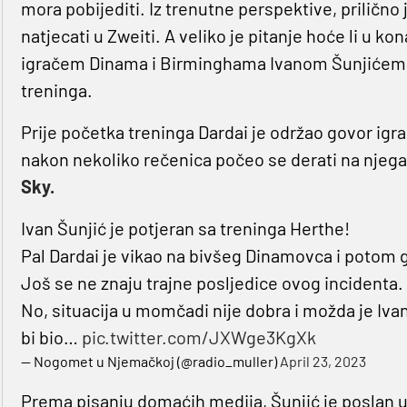
mora pobijediti. Iz trenutne perspektive, prilično
natjecati u Zweiti. A veliko je pitanje hoće li u 
igračem Dinama i Birminghama Ivanom Šunjićem koj
treninga.
Prije početka treninga Dardai je održao govor igr
nakon nekoliko rečenica počeo se derati na njega s 
Sky.
Ivan Šunjić je potjeran sa treninga Herthe!
Pal Dardai je vikao na bivšeg Dinamovca i potom g
Još se ne znaju trajne posljedice ovog incidenta.
No, situacija u momčadi nije dobra i možda je Ivan
bi bio…
pic.twitter.com/JXWge3KgXk
— Nogomet u Njemačkoj (@radio_muller)
April 23, 2023
Prema pisanju domaćih medija, Šunjić je poslan u 