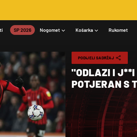
ti
SP 2026
Nogomet
Košarka
Rukomet
PODIJELI SADRŽAJ
"ODLAZI I J**
POTJERAN S 