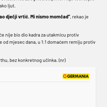
ako ljut.
kao dječji vrtić. Mi nismo momčad"
, rekao je
opće nije bio dio kadra za utakmicu protiv
iše od mjesec dana, u 1:1 domaćem remiju protiv
rthu, bez konkretnog učinka. (nr)