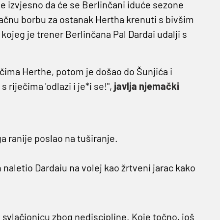
 je izvjesno da će se Berlinčani iduće sezone
konačnu borbu za ostanak Hertha krenuti s bivšim
eg je trener Berlinčana Pal Dardai udalji s
ačima Herthe, potom je došao do Šunjića i
riječima 'odlazi i je*i se!",
javlja njemački
a ranije poslao na tuširanje.
 naletio Dardaiu na volej kao žrtveni jarac kako
svlačionicu zbog nediscipline. Koje točno, još