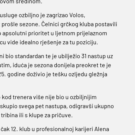
novom sredinom.
 usluge ozbiljno je zagrizao Volos,
ošle sezone. Čelnici grčkog kluba postavili
apsolutni prioritet u ljetnom prijelaznom
 vide idealno rješenje za tu poziciju.
ni bio standardan te je ubilježio 31 nastup uz
utim, iduća je sezona donijela preokret te je
25. godine doživio je tešku ozljedu gležnja
 kod trenera više nije bio u ozbiljnijim
 skupio svega pet nastupa, odigravši ukupno
ibina ili s klupe za pričuve.
 čak 12. klub u profesionalnoj karijeri Alena