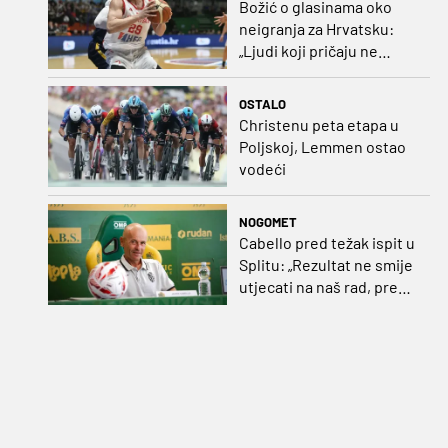
Božić o glasinama oko
neigranja za Hrvatsku:
„Ljudi koji pričaju ne
plaćaju mi račune, ne
osvrćem se komentare
OSTALO
dušebrižnika“
Christenu peta etapa u
Poljskoj, Lemmen ostao
vodeći
NOGOMET
Cabello pred težak ispit u
Splitu: „Rezultat ne smije
utjecati na naš rad, pred
nama je dugo prvenstvo“