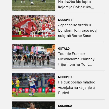
Na dražbu ide lopta
kojom je Božja ruka
postigla gol
NOGOMET
Japanac se vratio u
London: Tomiyasu novi
suigrač Borne Sose
OSTALO
Tour de France:
Niewiadoma-Phinney
trijumfom na Mont
Ventoux preuzela žutu
majicu
NOGOMET
Hajduk poslao mladog
veznjaka na kaljenje u
Rudeš
KOŠARKA