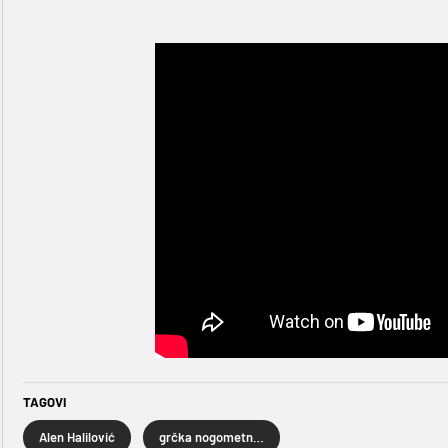
TAGOVI
Alen Halilović
grčka nogometna liga