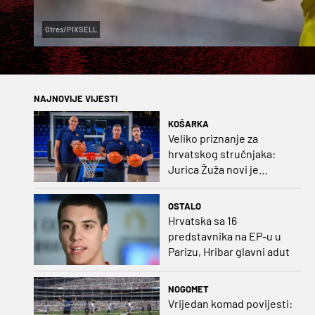
Gtres/PIXSELL
NAJNOVIJE VIJESTI
KOŠARKA
Veliko priznanje za
hrvatskog stručnjaka:
Jurica Žuža novi je
pomoćni trener
Barcelone!
OSTALO
Hrvatska sa 16
predstavnika na EP-u u
Parizu, Hribar glavni adut
NOGOMET
Vrijedan komad povijesti: