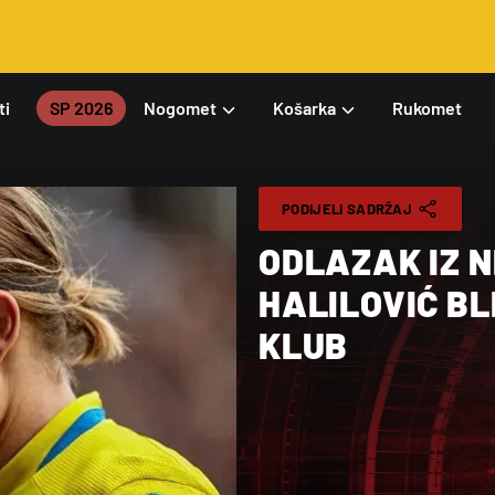
ti
SP 2026
Nogomet
Košarka
Rukomet
PODIJELI SADRŽAJ
ODLAZAK IZ 
HALILOVIĆ BL
KLUB