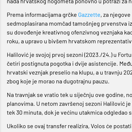
nada hrvatskog nogometa ponovno u potrazi za 
Prema informacijama grčke
Gazzette
, za njegove
sedmoplasirana momčad tamošnjeg prvenstva iz pr
su dovođenje kreativnog ofenzivnog veznjaka kao 
roku, a upravo u bivšem hrvatskom reprezentativcu
Halilović je svojoj prvoj sezoni (2023./24.) u Fortu
četiri postignuta pogotka i dvije asistencije. Međ
hrvatski veznjak preselio na klupu, a u travnju 20
zbog koje je morao na dugotrajnu pauzu.
Na travnjak se vratio tek u siječnju ove godine, no
planovima. U netom završenoj sezoni Halilović je
tek 30 minuta, dok je većinu utakmica odgledao s tr
Ukoliko se ovaj transfer realizira, Volos će postati