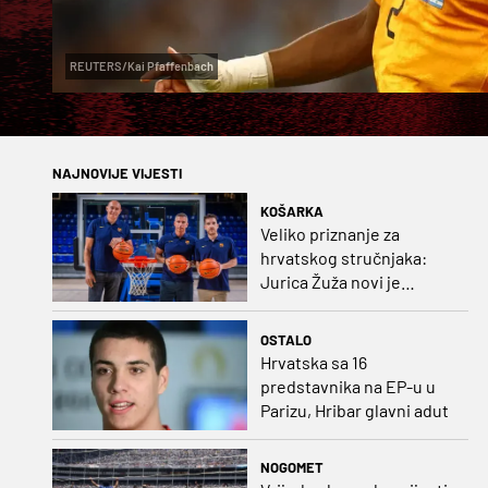
REUTERS/Kai Pfaffenbach
NAJNOVIJE VIJESTI
KOŠARKA
Veliko priznanje za
hrvatskog stručnjaka:
Jurica Žuža novi je
pomoćni trener
Barcelone!
OSTALO
Hrvatska sa 16
predstavnika na EP-u u
Parizu, Hribar glavni adut
NOGOMET