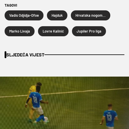
TAGOVI
Vadis Odjidja-Ofoe
Hajduk
Hrvatska nogometna liga
Marko Livaja
Lovre Kalinić
Jupiler Pro liga
SLJEDEĆA VIJEST