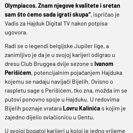
Olympiacos. Znam njegove kvalitete i sretan
sam što ćemo sada igrati skupa“
, ispričao je
Vadis za Hajduk Digital TV nakon potpisa
ugovora.
Radi se o legendi belgijske Jupiler lige, a
zanimljivo je da je u svojoj karijeri odigrao u
dresu Club Bruggea dvije sezone s
Ivanom
Perišićem
, potencijalnim pojačanjem Hajduka
kojemu se nadaju navijači Bijelih. Ovisno o
raspletu sage s Perišićem, tko zna, možda im se
putovi ponovno spoje u Hajduku. U redovima
Bijelih poznaje vratara
Lovru Kalinića
s kojim je
zajedno dijelio svlačionicu u Gentu.
U svojoj bogatoj karijeri u kojoj je jedno vrijeme