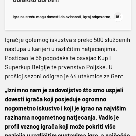
Igre na sreću mogu dovesti do ovisnosti. Igraj odgovorno.
Igrač je golemog iskustva s preko 500 službenih
nastupa u karijeri u različitim natjecanjima.
Postigao je 56 pogodaka te osvajao Kup i
Superkup Belgije te prvenstvo Poljske. U
prošloj sezoni odigrao je 44 utakmice za Gent.
„Iznimno nam je zadovoljstvo što smo uspjeli
dovesti igrača koji posjeduje ogromno
nogometno iskustvo i koji je igrao na najvišim
razinama nogometnog natjecanja. Vadis je
profil veznog igrača koji može pokriti više
pozicija u različitim sustavima igre, a najčešće