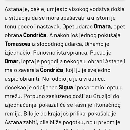
Astana je, dakle, umjesto visokog vodstva došla
u situaciju da se mora spašavati, a u istom je
tonu počeo i nastavak. Opet udarac
Omara
, opet
obrana
Čondrića
. A nakon još jednog pokušaja
Tomasova
iz slobodnog udarca, Dinamo je
izjednačio. Ponovno ista špranca. Pucao je
Omar
, lopta je pogodila nekoga u obrani Astane i
malo zavarala
Čondrića
, koji ju je svejedno
uspio obraniti. No, odbio ju je u vratnicu,
dočekao je odbijanac
Sigua
i pospremio loptu u
mrežu. Potpuno zasluženo došli su Gruzijci do
izjednačenja, pokazat će se kasnije i konačnog
remija. Bilo je do kraja još prilika, pokušala je
Astana zabiti, bila bliže pogotku, no u prvom je