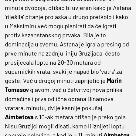
minuta dvoboja, otišao bi uvjeren kako je Astana
'riješila' pitanje prolaska u drugo pretkolo i kako
u Maksimiru već mogu planirati da će igrati
protiv kazahstanskog prvaka. Bila je to
dominacija u svemu, Astana je igrala presing od
prve minute na zadnju liniju Gruzijaca, često
presijecala lopte na 20-30 metara od
suparničkih vrata, svaki je napad bio 'vatra' za
goste. Već u drugoj minuti zaprijetio je
Marin
Tomasov
glavom, već u četvrtvoj nova prilika
domaćina i prva odlična obrana Dinamova
vratara, minutu, dvije kasnije pokušaj
Aimbetova
s 10-ak metara otišao je preko gola.
Nisu Gruzijci mogli disati, kamo li iznijeti loptu
sa svoje polovice, a kad je u 11. minuti
Aimbetov