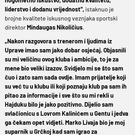
liderstvo i dodanu vrijednost“,
istaknuo je
brojne kvalitete iskusnog veznjaka sportski
direktor
Mindaugas
Nikoličius
.
„Nakon razgovora s trenerom i ljudima iz
Uprave imao sam jako dobar osjećaj. Objasnili
su mi veličinu ovog kluba i ambicije, to je za
mene bio veliki izazov. Svidjelo mi se što sam
čuo i zato sam sada ovdje. Imam prijatelje koji
su već tu u klubu ili koji poznaju klub pa sam ih
pitao za informacije i sve što su mi rekli u
Hajduku bilo je jako pozitivno. Dijelio sam
svlačionicu s Lovrom Kalinićem u Gentu i jedva
ga čekam opet vidjeti. Marko Livaja bio je moj
suparnik u Grčkoj kad sam igrao za