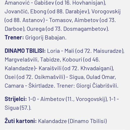
Amanović - Gabišev (od 16. Hovhanisjan),
Jovančić, Ebong (od 88. Darabjev), Vorogovskij
(od 88. Astanov) - Tomasov, Aimbetov (od 73.
Darboe), Ourega (od 73. Dosmagambetov).
Trener:
Grigorij Babajan.
DINAMO TBILISI:
Loria - Mali (od 72. Maisuradze),
Margvelašvili, Tabidze, Kobouri (od 46.
Kalandadze)- Karaišvili (od 72. Khvadaigani),
Osei (od 72. Osikmašvili) - Sigua, Oulad Omar,
Camara - Škirtladze. Trener: Giorgi Čiabrišvili.
Strijelci:
1-0 - Aimbetov (11., Vorogovskij), 1-1 -
Sigua (57.).
Žuti kartoni:
Kalandadze (Dinamo Tbilisi)