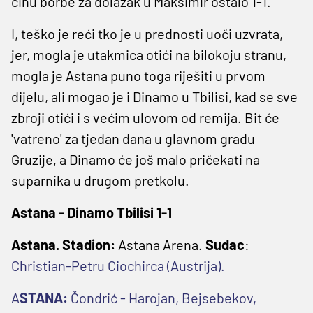
činu borbe za dolazak u Maksimir ostalo 1-1.
I, teško je reći tko je u prednosti uoči uzvrata,
jer, mogla je utakmica otići na bilokoju stranu,
mogla je Astana puno toga riješiti u prvom
dijelu, ali mogao je i Dinamo u Tbilisi, kad se sve
zbroji otići i s većim ulovom od remija. Bit će
'vatreno' za tjedan dana u glavnom gradu
Gruzije, a Dinamo će još malo pričekati na
suparnika u drugom pretkolu.
Astana - Dinamo Tbilisi 1-1
Astana. Stadion:
Astana Arena.
Sudac
:
Christian-Petru Ciochirca (Austrija).
A
STANA:
Čondrić - Harojan, Bejsebekov,