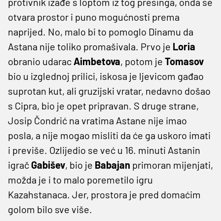
protivnik izađe s loptom iz tog presinga, onda se
otvara prostor i puno mogućnosti prema
naprijed. No, malo bi to pomoglo Dinamu da
Astana nije toliko promašivala. Prvo je
Loria
obranio udarac
Aimbetova
, potom je
Tomasov
bio u izglednoj prilici, iskosa je ljevicom gađao
suprotan kut, ali gruzijski vratar, nedavno došao
s Cipra, bio je opet pripravan. S druge strane,
Josip Čondrić na vratima Astane nije imao
posla, a nije mogao misliti da će ga uskoro imati
i previše. Ozlijedio se već u 16. minuti Astanin
igrač
Gabišev
, bio je
Babajan
primoran mijenjati,
možda je i to malo poremetilo igru
Kazahstanaca. Jer, prostora je pred domaćim
golom bilo sve više.