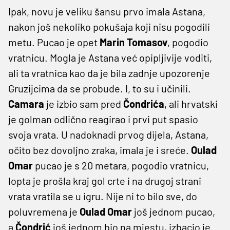
Ipak, novu je veliku šansu prvo imala Astana,
nakon još nekoliko pokušaja koji nisu pogodili
metu. Pucao je opet
Marin Tomasov
, pogodio
vratnicu. Mogla je Astana već opipljivije voditi,
ali ta vratnica kao da je bila zadnje upozorenje
Gruzijcima da se probude. I, to su i učinili.
Camara
je izbio sam pred
Čondrića
, ali hrvatski
je golman odlično reagirao i prvi put spasio
svoja vrata. U nadoknadi prvog dijela, Astana,
očito bez dovoljno zraka, imala je i sreće.
Oulad
Omar
pucao je s 20 metara, pogodio vratnicu,
lopta je prošla kraj gol crte i na drugoj strani
vrata vratila se u igru. Nije ni to bilo sve, do
poluvremena je
Oulad Omar
još jednom pucao,
a
Čondrić
još jednom bio na mjestu, izbacio je