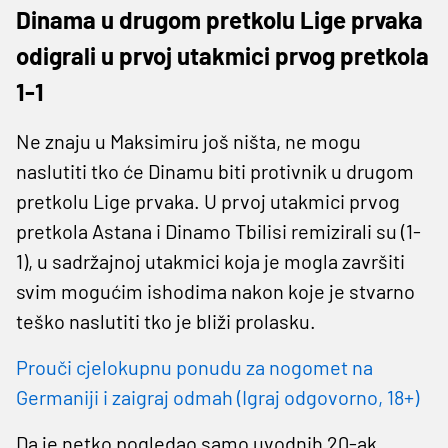
Dinama u drugom pretkolu Lige prvaka
odigrali u prvoj utakmici prvog pretkola
1-1
Ne znaju u Maksimiru još ništa, ne mogu
naslutiti tko će Dinamu biti protivnik u drugom
pretkolu Lige prvaka. U prvoj utakmici prvog
pretkola Astana i Dinamo Tbilisi remizirali su (1-
1), u sadržajnoj utakmici koja je mogla završiti
svim mogućim ishodima nakon koje je stvarno
teško naslutiti tko je bliži prolasku.
Prouči cjelokupnu ponudu za nogomet na
Germaniji i zaigraj odmah (Igraj odgovorno, 18+)
Da je netko pogledao samo uvodnih 20-ak