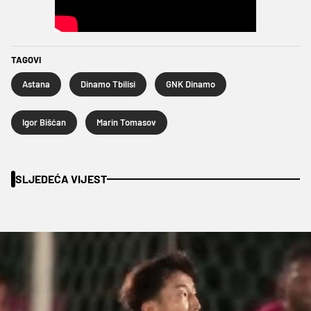
TAGOVI
Astana
Dinamo Tbilisi
GNK Dinamo
Igor Bišćan
Marin Tomasov
SLJEDEĆA VIJEST