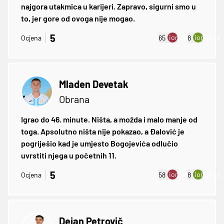
najgora utakmica u karijeri. Zapravo, sigurni smo u
to, jer gore od ovoga nije mogao.
5
ion:minus
ion:plus
Ocjena
65
8
Mladen Devetak
Obrana
Igrao do 46. minute. Ništa, a možda i malo manje od
toga. Apsolutno ništa nije pokazao, a Đalović je
pogriješio kad je umjesto Bogojevića odlučio
uvrstiti njega u početnih 11.
5
ion:minus
ion:plus
Ocjena
58
8
Dejan Petrovič