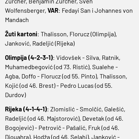
Zürcher, Benjamin Zürcher, Sven
Wolfensberger,
VAR
: Fedayi San i Johannes von
Mandach
Žuti kartoni
: Thalisson, Florucz (Olimpija),
Janković, Radeljić (Rijeka)
Olimpija (4-2-3-1)
: Vidovšek - Silva, Ratnik,
Muhamedbegović (od 73. Ristić), Sualehe -
Agba, Doffo - Florucz (od 55. Pinto), Thalisson,
Kojić (od 46. Brest) - Pedro Lucas (od 55.
Durdov)
Rijeka (4-1-4-1)
: Zlomislić - Smolčić, Galešić,
Radeljić (od 46. Majstorović), Devetak (od 46.
Bogojević) - Petrovič - Pašalić, Fruk (od 46.
Djouahra), Hodža (od 46. Selahi), Janković -