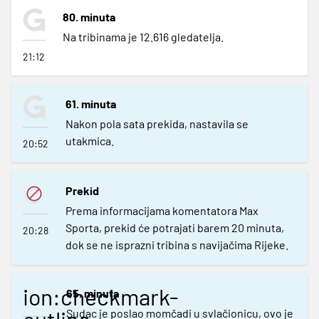
80. minuta
Na tribinama je 12.616 gledatelja.
21:12
61. minuta
Nakon pola sata prekida, nastavila se
utakmica.
20:52
Prekid
Prema informacijama komentatora Max
Sporta, prekid će potrajati barem 20 minuta,
20:28
dok se ne isprazni tribina s navijačima Rijeke.
ion:checkmark-
65. minuta
outline
Sudac je poslao momčadi u svlačionicu, ovo je