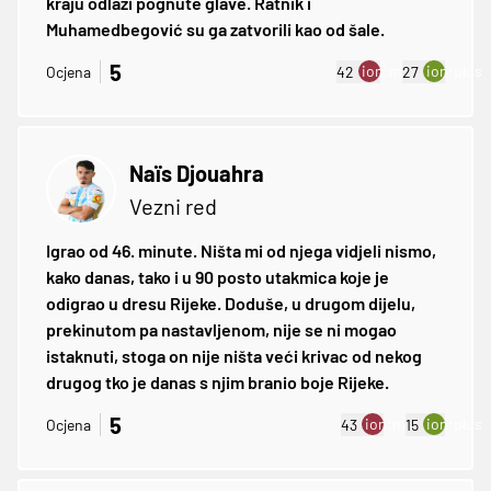
kraju odlazi pognute glave. Ratnik i
Muhamedbegović su ga zatvorili kao od šale.
5
ion:minus
ion:plus
Ocjena
42
27
Naïs Djouahra
Vezni red
Igrao od 46. minute. Ništa mi od njega vidjeli nismo,
kako danas, tako i u 90 posto utakmica koje je
odigrao u dresu Rijeke. Doduše, u drugom dijelu,
prekinutom pa nastavljenom, nije se ni mogao
istaknuti, stoga on nije ništa veći krivac od nekog
drugog tko je danas s njim branio boje Rijeke.
5
ion:minus
ion:plus
Ocjena
43
15