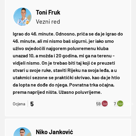
Toni Fruk
Vezni red
Igrao do 46. minute. Odnosno, priča se da je igrao do
46. minute, ali mi nismo baš sigurni, jer iako smo
uživo svjedočili najgorem poluvremenu kluba
unazad 10, a možda i 20 godina, mi ga na terenu -
vidjeli nismo. On je trebao biti taj koji će preuzeti
stvari u svoje ruke, staviti Rijeku na svoja leđa, a u
utakmici sezone se praktički skrivao, kao da je htio
da lopta ne dođe do njega. Povratna trka očajna,
prema naprijed ništa. Užasno poluvrijeme.
5
ion:minus
ion:plus
Ocjena
59
7
Niko Janković