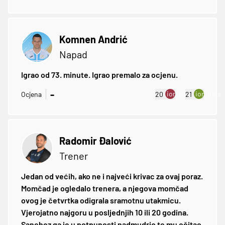
Komnen Andrić
Napad
Igrao od 73. minute. Igrao premalo za ocjenu.
-
ion:minus
ion:plus
Ocjena
20
21
Radomir Đalović
Trener
Jedan od većih, ako ne i najveći krivac za ovaj poraz.
Momčad je ogledalo trenera, a njegova momčad
ovog je četvrtka odigrala sramotnu utakmicu.
Vjerojatno najgoru u posljednjih 10 ili 20 godina.
Sanchez ga je u potpunosti nadmudrio te mu očitao