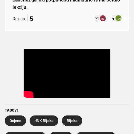
lekciju.
5
ion:minus
ion:plus
Ocjena
71
4
TAGOVI
Ocjene
HNK Rijeka
Rijeka