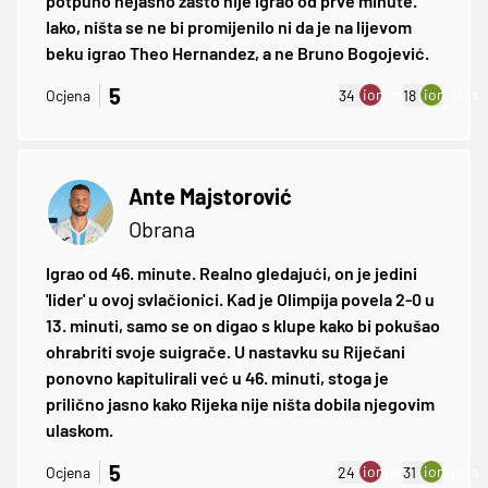
potpuno nejasno zašto nije igrao od prve minute.
Iako, ništa se ne bi promijenilo ni da je na lijevom
beku igrao Theo Hernandez, a ne Bruno Bogojević.
5
ion:minus
ion:plus
Ocjena
34
18
Ante Majstorović
Obrana
Igrao od 46. minute. Realno gledajući, on je jedini
'lider' u ovoj svlačionici. Kad je Olimpija povela 2-0 u
13. minuti, samo se on digao s klupe kako bi pokušao
ohrabriti svoje suigrače. U nastavku su Riječani
ponovno kapitulirali već u 46. minuti, stoga je
prilično jasno kako Rijeka nije ništa dobila njegovim
ulaskom.
5
ion:minus
ion:plus
Ocjena
24
31