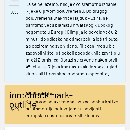
Da se ne lažemo, bilo je ovo sramotno izdanje
Rijeke u prvom poluvremenu. Od drugog
19:50
poluvremena utakmice Hajduk - Gzira, ne
pamtimo veću blamažu hrvatskog klupskog
nogometa u Europi! Olimpija je povela već u 2.
minuti, do odlaska na odmor zabila još tri puta,
a s obzirom na sve viđeno, Riječani mogu biti
zadovoljni što još pokoji pogodak nije završio u
mreži Zlomislića. Obrazi se crvene nakon prvih
45 minuta, Rijeka ima nastavak da spasi ugled
kluba, ali i hrvatskog nogometa općenito.
ion:checkmark-
45+5. minuta
outline
Kraj prvog poluvremena, ovo će konkurirati za
najsramotnije poluvrijeme u povijesti
19:49
europskih nastupa hrvatskih klubova.