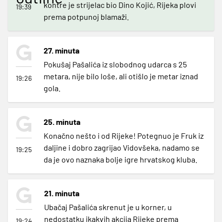
kontre je strijelac bio Dino Kojić, Rijeka plovi
19:39
prema potpunoj blamaži.
27. minuta
Pokušaj Pašalića iz slobodnog udarca s 25
metara, nije bilo loše, ali otišlo je metar iznad
19:26
gola.
25. minuta
Konačno nešto i od Rijeke! Potegnuo je Fruk iz
daljine i dobro zagrijao Vidovšeka, nadamo se
19:25
da je ovo naznaka bolje igre hrvatskog kluba.
21. minuta
Ubačaj Pašalića skrenut je u korner, u
nedostatku ikakvih akcija Rijeke prema
19:24