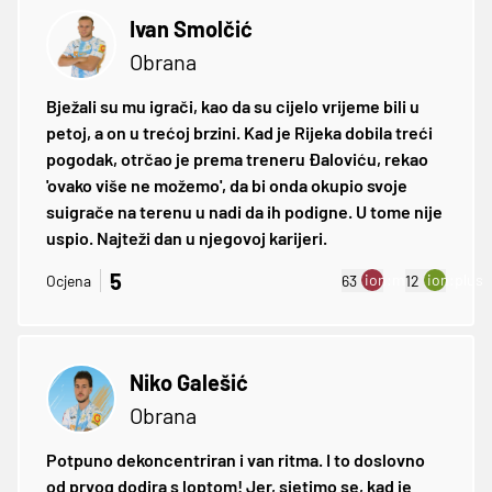
Ivan Smolčić
Obrana
Bježali su mu igrači, kao da su cijelo vrijeme bili u
petoj, a on u trećoj brzini. Kad je Rijeka dobila treći
pogodak, otrčao je prema treneru Đaloviću, rekao
'ovako više ne možemo', da bi onda okupio svoje
suigrače na terenu u nadi da ih podigne. U tome nije
uspio. Najteži dan u njegovoj karijeri.
5
ion:minus
ion:plus
Ocjena
63
12
Niko Galešić
Obrana
Potpuno dekoncentriran i van ritma. I to doslovno
od prvog dodira s loptom! Jer, sjetimo se, kad je