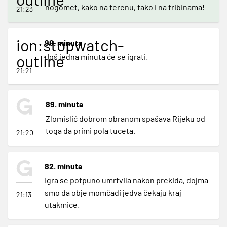
nogomet, kako na terenu, tako i na tribinama!
21:23
ion:stopwatch-
90. minuta
outline
Još jedna minuta će se igrati.
21:21
89. minuta
Zlomislić dobrom obranom spašava Rijeku od
toga da primi pola tuceta.
21:20
82. minuta
Igra se potpuno umrtvila nakon prekida, dojma
smo da obje momčadi jedva čekaju kraj
21:13
utakmice.