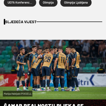
UEFA Konferencijska liga
Olimpija
Olimpija Ljubljana
SLJEDEĆA VIJEST
Matija Habljak/PIXSELL
ŠAMAR REALNOSTI! RIJEKA SE