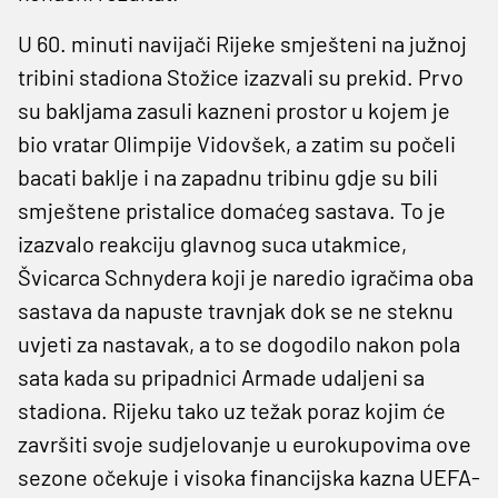
U 60. minuti navijači Rijeke smješteni na južnoj
tribini stadiona Stožice izazvali su prekid. Prvo
su bakljama zasuli kazneni prostor u kojem je
bio vratar Olimpije Vidovšek, a zatim su počeli
bacati baklje i na zapadnu tribinu gdje su bili
smještene pristalice domaćeg sastava. To je
izazvalo reakciju glavnog suca utakmice,
Švicarca Schnydera koji je naredio igračima oba
sastava da napuste travnjak dok se ne steknu
uvjeti za nastavak, a to se dogodilo nakon pola
sata kada su pripadnici Armade udaljeni sa
stadiona. Rijeku tako uz težak poraz kojim će
završiti svoje sudjelovanje u eurokupovima ove
sezone očekuje i visoka financijska kazna UEFA-