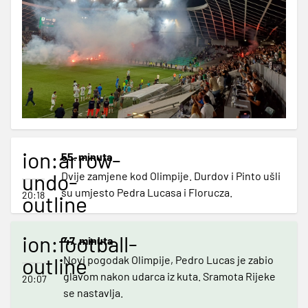
ion:arrow-
55. minuta
undo-
Dvije zamjene kod Olimpije. Durdov i Pinto ušli
su umjesto Pedra Lucasa i Florucza.
20:18
outline
ion:football-
47. minuta
outline
Novi pogodak Olimpije, Pedro Lucas je zabio
glavom nakon udarca iz kuta. Sramota Rijeke
20:07
se nastavlja.