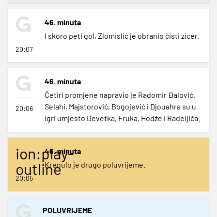
46. minuta
I skoro peti gol, Zlomislić je obranio čisti zicer.
20:07
46. minuta
Četiri promjene napravio je Radomir Đalović.
Selahi, Majstorović, Bogojević i Djouahra su u
20:06
igri umjesto Devetka, Fruka, Hodže i Radeljića.
ion:play-
46. minuta
outline
Krenulo je drugo poluvrijeme.
20:05
POLUVRIJEME