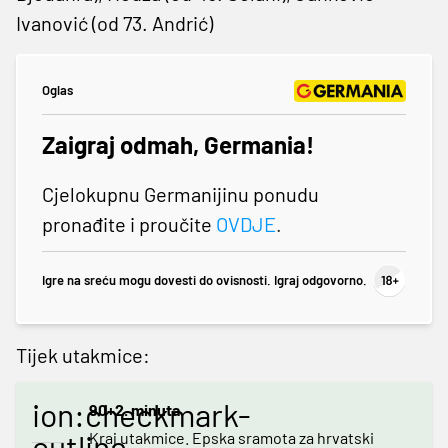
Ivanović (od 73. Andrić)
Oglas
Zaigraj odmah, Germania!
Cjelokupnu Germanijinu ponudu
pronađite i proučite
OVDJE
.
Igre na sreću mogu dovesti do ovisnosti. Igraj odgovorno.
Tijek utakmice:
ion:checkmark-
90+2. minuta
outline
Kraj utakmice. Epska sramota za hrvatski