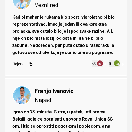
Vezni red
Kad bi mahanje rukama bio sport, vjerojatno bi bio
reprezentativac. Imao je jedan ili dva korektna
prolaska, sve ostalo bilo je ispod svake razine. Ali,
nije on bio ništa lošiji od ostalih, da ne bi bilo
zabune. Nedorečen, par puta ostao u raskoraku, a
gotovo sve odluke koje je donio bile su pogrešne.
5
ion:minus
ion:plus
Ocjena
56
10
Franjo Ivanović
Napad
Igrao do 73. minute. Sutra, u petak, leti prema
Belgiji, gdje će potpisati ugovor s Royal Union SG-
om. Htio se oprostiti pogotkom i pobjedom, a na