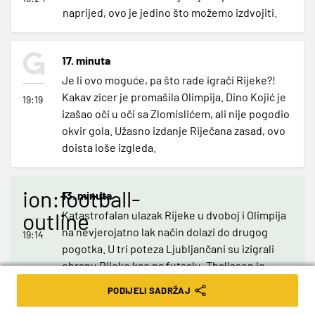
naprijed, ovo je jedino što možemo izdvojiti.
17. minuta
Je li ovo moguće, pa što rade igrači Rijeke?!
Kakav zicer je promašila Olimpija. Dino Kojić je
19:19
izašao oči u oči sa Zlomislićem, ali nije pogodio
okvir gola. Užasno izdanje Riječana zasad, ovo
doista loše izgleda.
ion:football-
13. minuta
outline
Katastrofalan ulazak Rijeke u dvoboj i Olimpija
na nevjerojatno lak način dolazi do drugog
19:14
pogotka. U tri poteza Ljubljančani su izigrali
obranu Rijeke kao na futsalu, Thalisson je
lakoćom pospremio loptu u nebranjeni dio
PODIJELI SADRŽAJ
mreže. Ovo je zasad noćna mora hrvatskog