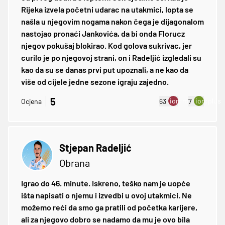
Rijeka izvela početni udarac na utakmici, lopta se
našla u njegovim nogama nakon čega je dijagonalom
nastojao pronaći Jankovića, da bi onda Florucz
njegov pokušaj blokirao. Kod golova sukrivac, jer
curilo je po njegovoj strani, on i Radeljić izgledali su
kao da su se danas prvi put upoznali, a ne kao da
više od cijele jedne sezone igraju zajedno.
5
ion:minus
ion:plus
Ocjena
63
7
Stjepan Radeljić
Obrana
Igrao do 46. minute. Iskreno, teško nam je uopće
išta napisati o njemu i izvedbi u ovoj utakmici. Ne
možemo reći da smo ga pratili od početka karijere,
ali za njegovo dobro se nadamo da mu je ovo bila