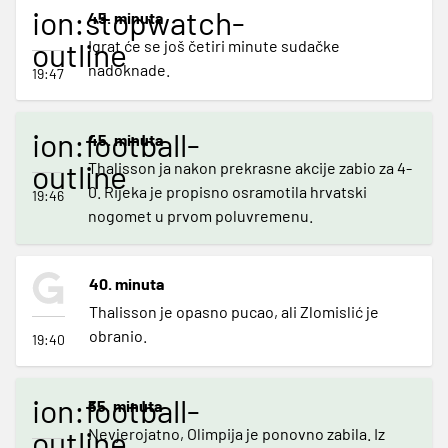
ion:stopwatch-
45. minuta
outline
Igrat će se još četiri minute sudačke
nadoknade.
19:47
ion:football-
45. minuta
outline
Thalisson ja nakon prekrasne akcije zabio za 4-
0. Rijeka je propisno osramotila hrvatski
19:46
nogomet u prvom poluvremenu.
40. minuta
Thalisson je opasno pucao, ali Zlomislić je
obranio.
19:40
ion:football-
35. minuta
outline
Nevjerojatno, Olimpija je ponovno zabila. Iz