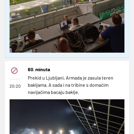
60. minuta
Prekid u Ljubljani, Armada je zasula teren
bakljama. A sada i na tribine s domaćim
20:20
navijačima bacaju baklje.