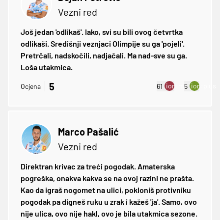
Vezni red
Još jedan 'odlikaš'. Iako, svi su bili ovog četvrtka
odlikaši. Središnji veznjaci Olimpije su ga 'pojeli'.
Pretrčali, nadskočili, nadjačali. Ma nad-sve su ga.
Loša utakmica.
5
ion:minus
ion:plus
Ocjena
61
5
Marco Pašalić
Vezni red
Direktran krivac za treći pogodak. Amaterska
pogreška, onakva kakva se na ovoj razini ne prašta.
Kao da igraš nogomet na ulici, pokloniš protivniku
pogodak pa digneš ruku u zrak i kažeš 'ja'. Samo, ovo
nije ulica, ovo nije hakl, ovo je bila utakmica sezone.