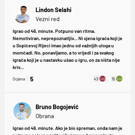
Lindon Selahi
Vezni red
Igrao od 46. minute. Potpuno van ritma.
Nemotiviran, neprepoznatljiv... Ni sjena igrača koji je
u Sopićevoj Rijeci imao jednu od važnijih uloga u
momčadi. No, ponavljamo, a to vrijedi i za svakog
igrača koji je u nastavku ušao u igru, on za ništa nije
kriv...
5
ion:minus
ion:plus
Ocjena
43
15
Bruno Bogojević
Obrana
Igrao od 46. minute. Ako je bio spreman, onda nam je