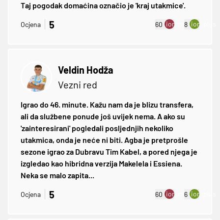
Taj pogodak domaćina označio je 'kraj utakmice'.
5
ion:minus
ion:plus
Ocjena
60
8
Veldin Hodža
Vezni red
Igrao do 46. minute. Kažu nam da je blizu transfera,
ali da službene ponude još uvijek nema. A ako su
'zainteresirani' pogledali posljednjih nekoliko
utakmica, onda je neće ni biti. Agba je pretprošle
sezone igrao za Dubravu Tim Kabel, a pored njega je
izgledao kao hibridna verzija Makelela i Essiena.
Neka se malo zapita...
5
ion:minus
ion:plus
Ocjena
60
6