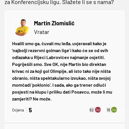
za Konferencijsku ligu. Slažete li se s nama?
Martin Zlomislić
Vratar
Hvalili smo ga, čuvali mu leđa, uvjeravali kako je
'najbolji rezervni golman lige' i kako će se od svih
odlazaka u Rijeci Labrovićev najmanje osjetiti.
Pogriješili smo. Sve OK, nije Martin bio direktan
krivac ni za koji gol Olimpije, ali isto tako nije ništa
obranio, ništa spektakularno izvukao, ništa svojoj
momčadi 'poklonio'. I sada, ako ga trener odluči
posjesti na klupu i priliku dati Posavcu, može li mu
zamjeriti? Ne može.
5
ion:minus
ion:plus
Ocjena
62
18