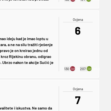
Ocjena
6
mao ideju kad je imao loptu u
a, a ne na silu tražiti rješenje
pravo je on kreirao jednu od
o kroz Rijekinu obranu, odigrao
. Ubrzo nakon te akcije Sučić je
ion:minus
ion:plus
130
207
Ocjena
7
valitete i iskustva. Ne samo da