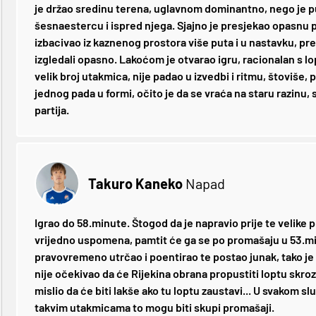
je držao sredinu terena, uglavnom dominantno, nego je 
šesnaestercu i ispred njega. Sjajno je presjekao opasnu p
izbacivao iz kaznenog prostora više puta i u nastavku, pr
izgledali opasno. Lakoćom je otvarao igru, racionalan s l
velik broj utakmica, nije padao u izvedbi i ritmu, štoviše, 
jednog pada u formi, očito je da se vraća na staru razinu,
partija.
Takuro Kaneko
Napad
Igrao do 58.minute. Štogod da je napravio prije te velike pr
vrijedno uspomena, pamtit će ga se po promašaju u 53.min
pravovremeno utrčao i poentirao te postao junak, tako je
nije očekivao da će Rijekina obrana propustiti loptu skro
mislio da će biti lakše ako tu loptu zaustavi... U svakom slu
takvim utakmicama to mogu biti skupi promašaji.