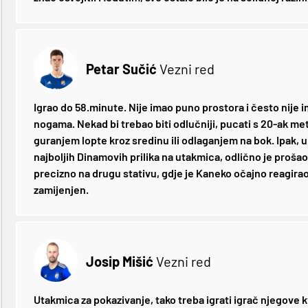
Petar Sučić
Vezni red
Igrao do 58.minute. Nije imao puno prostora i često nije i
nogama. Nekad bi trebao biti odlučniji, pucati s 20-ak metar
guranjem lopte kroz sredinu ili odlaganjem na bok. Ipak, u
najboljih Dinamovih prilika na utakmica, odlično je proša
precizno na drugu stativu, gdje je Kaneko očajno reagirao
zamijenjen.
Josip Mišić
Vezni red
Utakmica za pokazivanje, tako treba igrati igrač njegove k