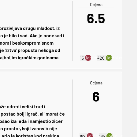
Ocjena
6.5
roživljava drugu mladost, iz
e bilo i sad. Ako je ponekad i
remenom i beskompromisnom
je 'žrtva' propusta nekoga od
 najboljim igračkim godinama.
ion:minus
ion:plus
15
420
Ocjena
6
e odreći veliki trud i
ostao bolji igrač, ali morat će
ošao iza leđa i namjestio zicer
o prostor, koji Ivanović nije
, vrlo je koristan kod prekida.
ion:minus
ion:plus
182
164