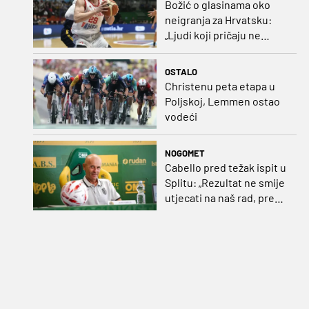
Božić o glasinama oko
neigranja za Hrvatsku:
„Ljudi koji pričaju ne
plaćaju mi račune, ne
osvrćem se komentare
OSTALO
dušebrižnika“
Christenu peta etapa u
Poljskoj, Lemmen ostao
vodeći
NOGOMET
Cabello pred težak ispit u
Splitu: „Rezultat ne smije
utjecati na naš rad, pred
nama je dugo prvenstvo“