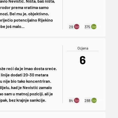
avio Nevistić. Ništa, baš ništa,
in prodor prema vratima samo
 nozi, Bel mu je, objektivno,
spriječio potencijalno Rijekino
be još malo...
ion:minus
ion:plus
29
375
Ocjena
6
ože reći da je imao dosta sreće.
linije dodati 20-30 metara
nije bio tako koncentriran.
dijelu, kad je Nevistić zamalo
ao sam u matnoj poziciji, ali je
pak, bez krajnje sankcije.
ion:minus
ion:plus
84
288