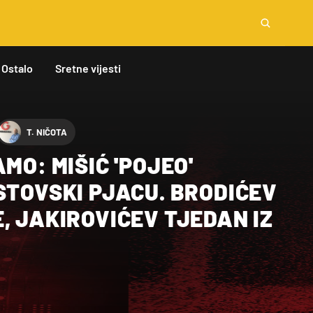
Ostalo
Sretne vijesti
T. NIČOTA
MO: MIŠIĆ 'POJEO'
STOVSKI PJACU. BRODIĆEV
, JAKIROVIĆEV TJEDAN IZ