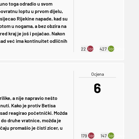
puno toga odradio u svom
ovratnu loptu u prvom dijelu,
esijecao Rijekine napade, kad su
optom u nogama, a bez obzira na
pred kraj je još i pojačao. Nakon
 sad već ima kontinuitet odličnih
ion:minus
ion:plus
22
427
Ocjena
6
ilike, a nije napravio nešto
uti. Kako je protiv Betisa
 sad reagirao početnički. Možda
z do druhe vratnice, možda je
čaju promašio je čisti zicer, u
ion:minus
ion:plus
179
147