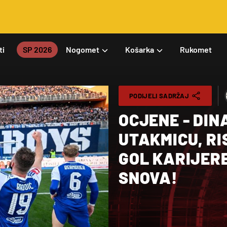
ti
SP 2026
Nogomet
Košarka
Rukomet
PODIJELI SADRŽAJ
OCJENE - DINA
UTAKMICU, RI
GOL KARIJERE
SNOVA!