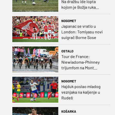
Na dražbu ide lopta
kojom je Božja ruka
postigla gol
NOGOMET
Japanac se vratio u
London: Tomiyasu novi
suigrač Borne Sose
OSTALO
Tour de France:
Niewiadoma-Phinney
trijumfom na Mont
Ventoux preuzela žutu
majicu
NOGOMET
Hajduk poslao mladog
veznjaka na kaljenje u
Rudeš
KOŠARKA