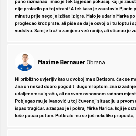
puno razmahao, imao je tek taj jedan pokušaj, koji je zaust
nije prolazilo po toj strani! A tek kako je zaustavio Pjac
minutu prije nego je izišao iz igre. Malo je udario Marka po
progledao kroz prste, ali piše se da je osvojio i tu loptu i 
vodstvo. Sam je tražio zamjenu već ranije, ali stisnuo je zu
Maxime Bernauer
Obrana
Ni približno uvjerljiv kao u dvobojima s Betisom, čak se m
Zna on nekad dobro pogoditi dugom loptom, zna iz zadnje 
udaljenom suigraču, ali na svom osnovnom radnom mjestu 
Pobjegao mu je Ivanović u toj 'čuvenoj' situaciju u prvom 
ispao tragičar, a zaspao je i pokraj Mirka Marića, koji je ost
loše pucao petom. Potkralo mu se još nekoliko propusta, i