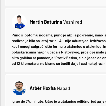
Martin Baturina
Vezni red
Puno s loptom u nogama, puno je akcija pokrenuo, imao je i
realizacija bila na istoj razini. Ali, nije odustajao, izdržav
kao i mnogi suigrači diže formu iz utakmice u utakmicu. Im
poluškaricama nakon ubačaja Ristovskog, prošlo je malo po
bi to golčina za pamćenje! Protiv Betisa je bio jedan od oni
od 12 kilometara, ne bismo se čudili da je i sad na toj razini
Arbër Hoxha
Napad
Igrao do 74. minute. Ušao je u utakmicu odlično, još ga je