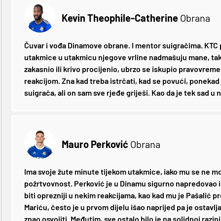
Kevin Theophile-Catherine
Obrana
Čuvar i vođa Dinamove obrane. I mentor suigračima. KTC p
utakmice u utakmicu njegove vrline nadmašuju mane, tako j
zakasnio ili krivo procijenio, ubrzo se iskupio pravov
reakcijom. Zna kad treba istrčati, kad se povući, ponekad 
suigrača, ali on sam sve rjeđe griješi. Kao da je tek sad u
Mauro Perković
Obrana
Ima svoje žute minute tijekom utakmice, iako mu se ne mož
požrtvovnost. Perković je u Dinamu sigurno napredovao i p
biti oprezniji u nekim reakcijama, kao kad mu je Pašalić pr
Mariću, često je u prvom dijelu išao naprijed pa je ostavlja
znao osvojiti. Međutim, sve ostalo bilo je na solidnoj razini