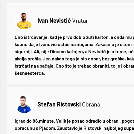
Ivan Nevistić
Vratar
Ono istrčavanje, kad je prvo dobio žuti karton, a onda mu g
kobno da je Ivanović ostao na nogama. Zakasnio je s tom r
sigurniji. Ali, nije Dinamo kažnjen, a Nevistić je o tome, oč
akcija prošla. Jer, nakon toga je bio dobar, bez greške, kako
istrčati na ubačaje. Ono što je trebao obraniti, to je i ob
šesnaesterca.
Stefan Ristovski
Obrana
Igrao do 86.minute. Velik je posao odradio u obrani, pog
obračunu s Pjacom. Zaustavio je Ristovski najboljeg supar