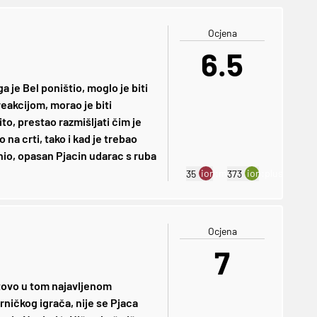
Ocjena
6.5
a je Bel poništio, moglo je biti
eakcijom, morao je biti
ito, prestao razmišljati čim je
 na crti, tako i kad je trebao
ranio, opasan Pjacin udarac s ruba
ion:minus
ion:plus
35
373
Ocjena
7
otovo u tom najavljenom
ničkog igrača, nije se Pjaca