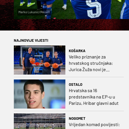
Marko Lukunić/Pixsell
NAJNOVIJE VIJESTI
KOŠARKA
Veliko priznanje za
hrvatskog stručnjaka:
Jurica Žuža novi je
pomoćni trener
Barcelone!
OSTALO
Hrvatska sa 16
predstavnika na EP-u u
Parizu, Hribar glavni adut
NOGOMET
Vrijedan komad povijesti: