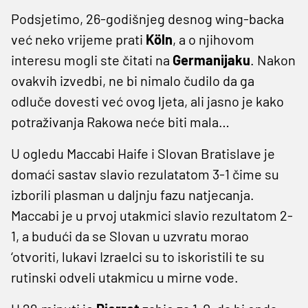
Podsjetimo, 26-godišnjeg desnog wing-backa
već neko vrijeme prati
Köln
, a o njihovom
interesu mogli ste čitati na
Germanijaku
. Nakon
ovakvih izvedbi, ne bi nimalo čudilo da ga
odluče dovesti već ovog ljeta, ali jasno je kako
potraživanja Rakowa neće biti mala…
U ogledu Maccabi Haife i Slovan Bratislave je
domaći sastav slavio rezulatatom 3-1 čime su
izborili plasman u daljnju fazu natjecanja.
Maccabi je u prvoj utakmici slavio rezultatom 2-
1, a budući da se Slovan u uzvratu morao
‘otvoriti, lukavi Izraelci su to iskoristili te su
rutinski odveli utakmicu u mirne vode.