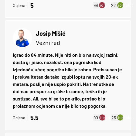
5
ion:minus
ion:plus
Ocjena
99
22
Josip Mišić
Vezni red
Igrao do 84.minute. Nije niti on bio na svojoj razini,
dosta griješio, nažalost, ona pogreška kod
izjednačujućeg pogotka bila je kobna. Preiskusan je
i prekvalitetan da tako izgubi loptu na svojih 20-ak
metara, poslije nije uspio pokriti. Na trenutke se
doimao prespor za grčke brzance, teško ih je
sustizao. Ali, sve bi se to pokrilo, prošao bi s
prolaznom ocjenom da nije bilo tog pogotka.
5.5
ion:minus
ion:plus
Ocjena
90
25