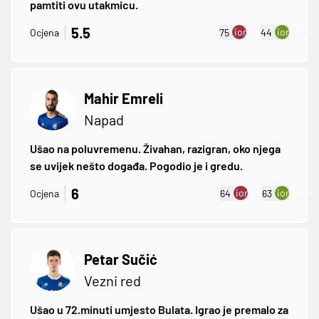
pamtiti ovu utakmicu.
5.5
ion:minus
ion:plus
Ocjena
75
44
Mahir Emreli
Napad
Ušao na poluvremenu. Živahan, razigran, oko njega
se uvijek nešto događa. Pogodio je i gredu.
6
ion:minus
ion:plus
Ocjena
64
63
Petar Sučić
Vezni red
Ušao u 72.minuti umjesto Bulata. Igrao je premalo za