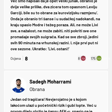
Već smo napisali da je opet veliki junak, obranio je
dvije velike prilike, dva zicera tom opasnom Leviju
Garciji, bile su to obrane za 'eurovizijsku razmjenu'.
Onda je obranio tri šanse i u sudačkoj nadokandi, na
kraju spasio Modre i težeg poraza. Ali, ne može Livi
sve, a nažalost, ne može zabiti, niti pokriti sve one
promašaje svojih suigrača. Kad se sve zbroji, jedini
svih 90 minuta na vrhunskoj razini. I, nije prvi put ni
ove sezone. Ukratko: 'Livi, ostani!'
8
ion:minus
ion:plus
Ocjena
8
175
Sadegh Moharrami
Obrana
Jedan od tragičara! Nevjerojatno je s kojom
lakoćom ulazi u početnički rizik i gubi lopte. Već u
prvom dijelu složio je šansu AEK-u, spasio ga je,