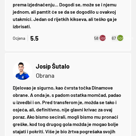
prema izjednačenju... Dogodi se, može se i njemu
jednom, ali pamtit će se da se dogodilo u ovakvoj
utakmici. Jedan od rijetkih kikseva, ali teško ga je
izbrisati.
5.5
ion:minus
ion:plus
Ocjena
58
67
Josip Šutalo
Obrana
Djelovao je sigurno, kao čvrsta točka Dinamove
obrane. A onda je, s padom ostatka momčad, padao
u izvedbi i on. Pred transferom je, možda se tako i
osjeća, ali, definitivno, nije glavni krivac za ovaj
poraz. Ako bismo secirali, mogli bismo mu pronaći
greške, kod tog drugog gola možda je mogao bolje
stajati i pokriti. Više je bio žrtva pogrešaka svojih