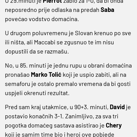
U 29.minuti je
Pierrot
zabio za 1-0, da bi onda
neposredno prije odlaska na predah
Saba
povećao vodstvo domaćina.
U drugom poluvremenu je Slovan krenuo po sve
ili ništa, ali Maccabi se zgusnuo te im nisu
dopustili da se razmašu.
No, u 85. minuti je jednu rupu u obrani domaćina
pronašao
Marko Tolić
koji je uspio zabiti, ali na
semaforu je ostalo premalo vremena da bi gosti
uspjeli okrenuti rezultat.
Pred sam kraj utakmice, u 90+3. minuti,
David
je
postavio konačnih 3-1. Zanimljivo, za sva tri
pogotka domaćeg sastava asistirao je
Chery
koji je samim time bio i heroj ove pobjede