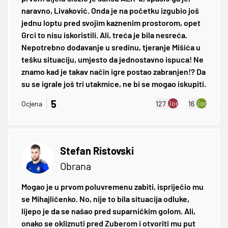
naravno, Livaković. Onda je na početku izgubio još
jednu loptu pred svojim kaznenim prostorom, opet
Grci to nisu iskoristili. Ali, treća je bila nesreća.
Nepotrebno dodavanje u sredinu, tjeranje Mišića u
tešku situaciju, umjesto da jednostavno ispuca! Ne
znamo kad je takav način igre postao zabranjen!? Da
su se igrale još tri utakmice, ne bi se mogao iskupiti.
5
ion:minus
ion:plus
Ocjena
127
16
Stefan Ristovski
Obrana
Mogao je u prvom poluvremenu zabiti, ispriječio mu
se Mihajličenko. No, nije to bila situacija odluke,
lijepo je da se našao pred suparničkim golom. Ali,
onako se okliznuti pred Zuberom i otvoriti mu put