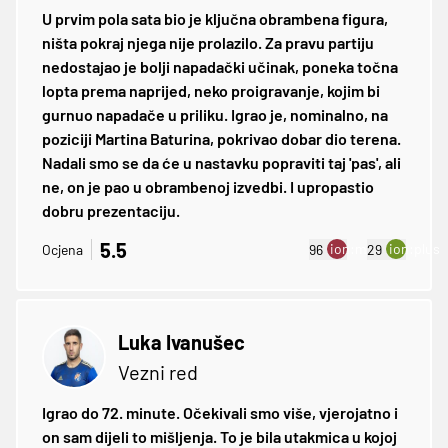
U prvim pola sata bio je ključna obrambena figura,
ništa pokraj njega nije prolazilo. Za pravu partiju
nedostajao je bolji napadački učinak, poneka točna
lopta prema naprijed, neko proigravanje, kojim bi
gurnuo napadače u priliku. Igrao je, nominalno, na
poziciji Martina Baturina, pokrivao dobar dio terena.
Nadali smo se da će u nastavku popraviti taj 'pas', ali
ne, on je pao u obrambenoj izvedbi. I upropastio
dobru prezentaciju.
5.5
ion:minus
ion:plus
Ocjena
96
29
Luka Ivanušec
Vezni red
Igrao do 72. minute. Očekivali smo više, vjerojatno i
on sam dijeli to mišljenja. To je bila utakmica u kojoj