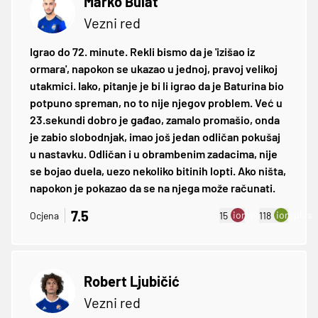
Marko Bulat
Vezni red
Igrao do 72. minute. Rekli bismo da je 'izišao iz
ormara', napokon se ukazao u jednoj, pravoj velikoj
utakmici. Iako, pitanje je bi li igrao da je Baturina bio
potpuno spreman, no to nije njegov problem. Već u
23.sekundi dobro je gađao, zamalo promašio, onda
je zabio slobodnjak, imao još jedan odličan pokušaj
u nastavku. Odličan i u obrambenim zadacima, nije
se bojao duela, uezo nekoliko bitinih lopti. Ako ništa,
napokon je pokazao da se na njega može računati.
7.5
ion:minus
ion:plus
Ocjena
15
118
Robert Ljubičić
Vezni red