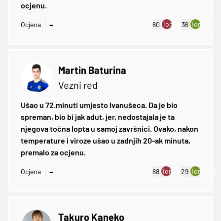
ocjenu.
-
ion:minus
ion:plus
Ocjena
60
36
Martin Baturina
Vezni red
Ušao u 72.minuti umjesto Ivanušeca. Da je bio
spreman, bio bi jak adut, jer, nedostajala je ta
njegova točna lopta u samoj završnici. Ovako, nakon
temperature i viroze ušao u zadnjih 20-ak minuta,
premalo za ocjenu.
-
ion:minus
ion:plus
Ocjena
68
29
Takuro Kaneko