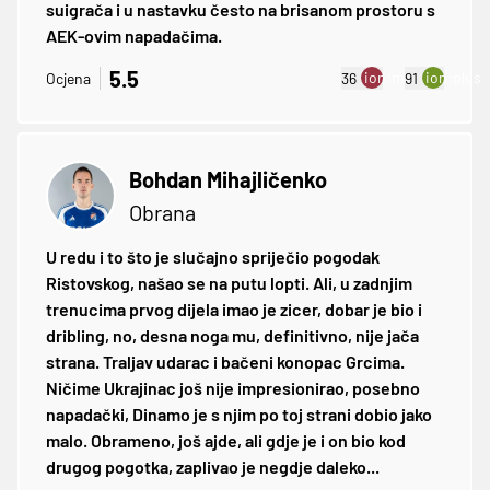
suigrača i u nastavku često na brisanom prostoru s
AEK-ovim napadačima.
5.5
ion:minus
ion:plus
Ocjena
36
91
Bohdan Mihajličenko
Obrana
U redu i to što je slučajno spriječio pogodak
Ristovskog, našao se na putu lopti. Ali, u zadnjim
trenucima prvog dijela imao je zicer, dobar je bio i
dribling, no, desna noga mu, definitivno, nije jača
strana. Traljav udarac i bačeni konopac Grcima.
Ničime Ukrajinac još nije impresionirao, posebno
napadački, Dinamo je s njim po toj strani dobio jako
malo. Obrameno, još ajde, ali gdje je i on bio kod
drugog pogotka, zaplivao je negdje daleko...