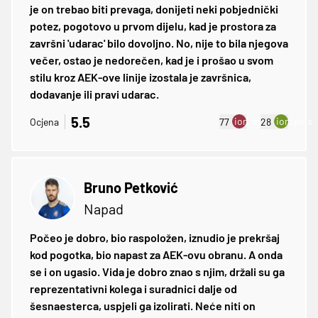
je on trebao biti prevaga, donijeti neki pobjednički
potez, pogotovo u prvom dijelu, kad je prostora za
završni 'udarac' bilo dovoljno. No, nije to bila njegova
večer, ostao je nedorečen, kad je i prošao u svom
stilu kroz AEK-ove linije izostala je završnica,
dodavanje ili pravi udarac.
5.5
ion:minus
ion:plus
Ocjena
77
28
Bruno Petković
Napad
Počeo je dobro, bio raspoložen, iznudio je prekršaj
kod pogotka, bio napast za AEK-ovu obranu. A onda
se i on ugasio. Vida je dobro znao s njim, držali su ga
reprezentativni kolega i suradnici dalje od
šesnaesterca, uspjeli ga izolirati. Neće niti on