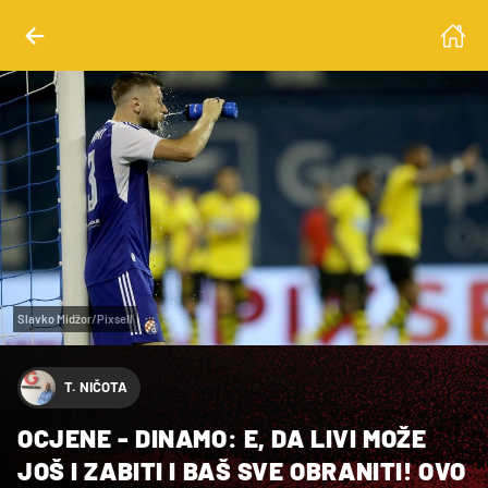
Slavko Midžor/Pixsell
T. NIČOTA
OCJENE - DINAMO: E, DA LIVI MOŽE
JOŠ I ZABITI I BAŠ SVE OBRANITI! OVO