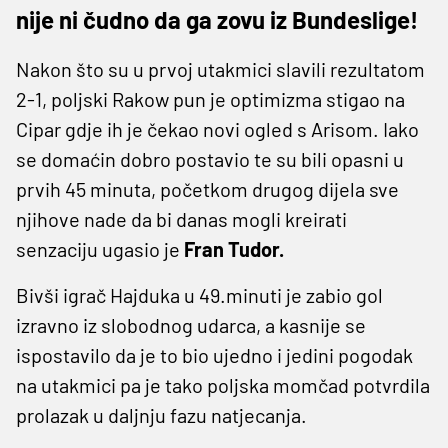
nije ni čudno da ga zovu iz Bundeslige!
Nakon što su u prvoj utakmici slavili rezultatom
2-1, poljski Rakow pun je optimizma stigao na
Cipar gdje ih je čekao novi ogled s Arisom. Iako
se domaćin dobro postavio te su bili opasni u
prvih 45 minuta, početkom drugog dijela sve
njihove nade da bi danas mogli kreirati
senzaciju ugasio je
Fran Tudor.
Bivši igrač Hajduka u 49.minuti je zabio gol
izravno iz slobodnog udarca, a kasnije se
ispostavilo da je to bio ujedno i jedini pogodak
na utakmici pa je tako poljska momčad potvrdila
prolazak u daljnju fazu natjecanja.