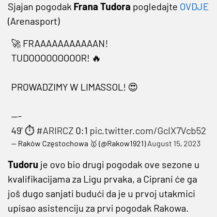
Sjajan pogodak
Frana Tudora
pogledajte
OVDJE
(Arenasport)
🚀 FRAAAAAAAAAAAN!
TUDOOOOOOOOOR! 🔥
PROWADZIMY W LIMASSOL! 😍
---
49' ⏱️
#ARIRCZ
0:1
pic.twitter.com/GclX7Vcb52
— Raków Częstochowa 🥇 (@Rakow1921)
August 15, 2023
Tudoru
je ovo bio drugi pogodak ove sezone u
kvalifikacijama za Ligu prvaka, a Ciprani će ga
još dugo sanjati budući da je u prvoj utakmici
upisao asistenciju za prvi pogodak Rakowa.