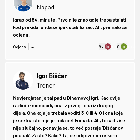
Napad
Igrao od 84. minute. Prvo nije znao gdje treba stajati
kod prekida, onda se ipak stabilizirao. Ali, premalo za
ocjenu.
-
ion:minus
ion:plus
Ocjena
84
9
Igor Bišćan
Trener
Nevjerojatan je taj pad u Dinamovoj igri. Kao dvije
različite momčadi, ona iz prvog i ona iz drugog
dijela. Ona koja je trebala voditi 3-0 ili 4-0 i ona koja
je sretna što nije primila pet komada. Ali, to sad više
nije slučajno, ponavlja se, to već postaje 'Bišćanov
poučak'. Zašto? Kako? Taj će odgovor on uskoro