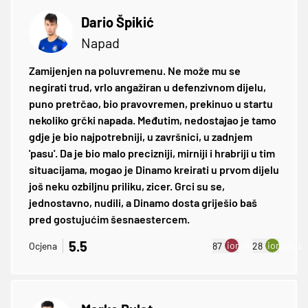
Dario Špikić
Napad
Zamijenjen na poluvremenu. Ne može mu se
negirati trud, vrlo angažiran u defenzivnom dijelu,
puno pretrčao, bio pravovremen, prekinuo u startu
nekoliko grčki napada. Međutim, nedostajao je tamo
gdje je bio najpotrebniji, u završnici, u zadnjem
'pasu'. Da je bio malo precizniji, mirniji i hrabriji u tim
situacijama, mogao je Dinamo kreirati u prvom dijelu
još neku ozbiljnu priliku, zicer. Grci su se,
jednostavno, nudili, a Dinamo dosta griješio baš
pred gostujućim šesnaestercem.
5.5
ion:minus
ion:plus
Ocjena
87
28