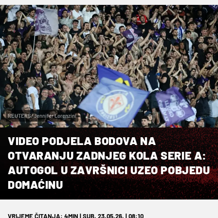
REUTERS/Jennifer Lorenzini
VIDEO PODJELA BODOVA NA
OTVARANJU ZADNJEG KOLA SERIE A:
AUTOGOL U ZAVRŠNICI UZEO POBJEDU
DOMAĆINU
VRIJEME ČITANJA: 4MIN | SUB. 23.05.26. | 08:10