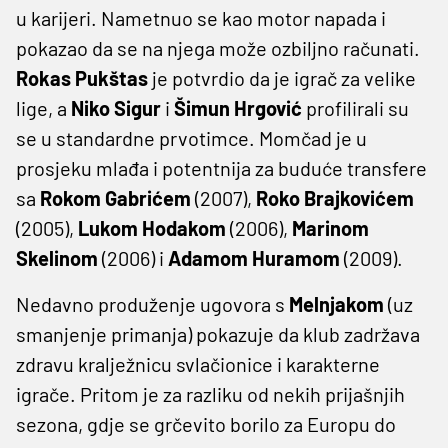
u karijeri. Nametnuo se kao motor napada i
pokazao da se na njega može ozbiljno računati.
Rokas Pukštas
je potvrdio da je igrač za velike
lige, a
Niko Sigur
i
Šimun Hrgović
profilirali su
se u standardne prvotimce. Momčad je u
prosjeku mlađa i potentnija za buduće transfere
sa
Rokom Gabrićem
(2007),
Roko Brajkovićem
(2005),
Lukom Hodakom
(2006),
Marinom
Skelinom
(2006) i
Adamom Huramom
(2009).
Nedavno produženje ugovora s
Melnjakom
(uz
smanjenje primanja) pokazuje da klub zadržava
zdravu kralježnicu svlačionice i karakterne
igrače. Pritom je za razliku od nekih prijašnjih
sezona, gdje se grčevito borilo za Europu do