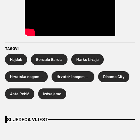
TAGOVI
Hajduk
Gonzalo Garcia
Marko Livaja
Hrvatska nogometna liga
Hrvatski nogometni kup
Dinamo City
Ante Rebić
izdvajamo
SLJEDEĆA VIJEST