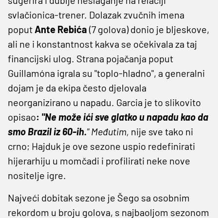
svlačionica-trener. Dolazak zvučnih imena
poput
Ante Rebića
(7 golova) donio je bljeskove,
ali ne i konstantnost kakva se očekivala za taj
financijski ulog. Strana pojačanja poput
Guillamóna igrala su "toplo-hladno", a generalni
dojam je da ekipa često djelovala
neorganizirano u napadu. Garcia je to slikovito
opisao
:
"Ne može ići sve glatko u napadu kao da
smo Brazil iz 60-ih.
" Međutim,
nije sve tako ni
crno; Hajduk je ove sezone uspio redefinirati
hijerarhiju u momčadi i profilirati neke nove
nositelje igre.
Najveći dobitak sezone je Šego sa osobnim
rekordom u broju golova, s najbaoljom sezonom