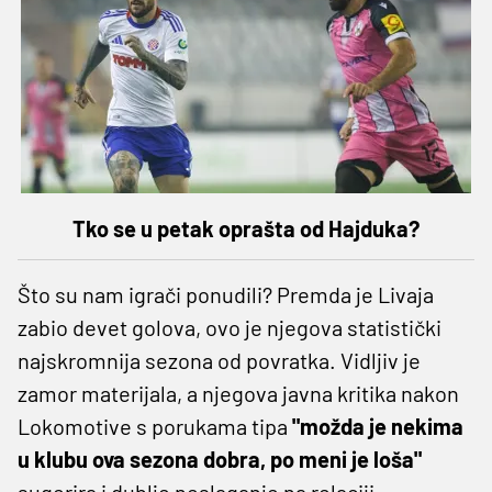
Tko se u petak oprašta od Hajduka?
Što su nam igrači ponudili? Premda je Livaja
zabio devet golova, ovo je njegova statistički
najskromnija sezona od povratka. Vidljiv je
zamor materijala, a njegova javna kritika nakon
Lokomotive s porukama tipa
"možda je nekima
u klubu ova sezona dobra, po meni je loša"
sugerira i dublje neslaganje na relaciji