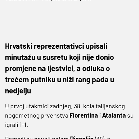
Hrvatski reprezentativci upisali
minutažu u susretu koji nije donio
promjene na ljestvici, a odluka o
trećem putniku u niži rang pada u
nedjelju
U prvoj utakmici zadnjeg, 38. kola talijanskog
nogometnog prvenstva
Fiorentina
i
Atalanta
su
igrali 1-1.
Domaći su poveli golom
Piccolija
(39), a