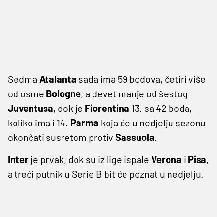
Sedma
Atalanta
sada ima 59 bodova, četiri više
od osme
Bologne
, a devet manje od šestog
Juventusa
, dok je
Fiorentina
13. sa 42 boda,
koliko ima i 14.
Parma
koja će u nedjelju sezonu
okončati susretom protiv
Sassuola
.
Inter
je prvak, dok su iz lige ispale
Verona
i
Pisa
,
a treći putnik u Serie B bit će poznat u nedjelju.