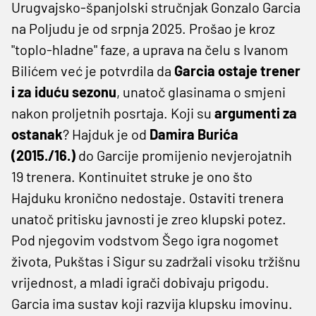
Urugvajsko-španjolski stručnjak Gonzalo Garcia
na Poljudu je od srpnja 2025. Prošao je kroz
"toplo-hladne" faze, a uprava na čelu s Ivanom
Bilićem već je potvrdila da
Garcia ostaje trener
i za iduću sezonu
, unatoč glasinama o smjeni
nakon proljetnih posrtaja. Koji su
argumenti za
ostanak
? Hajduk je od
Damira Burića
(2015./16.)
do Garcije promijenio nevjerojatnih
19 trenera. Kontinuitet struke je ono što
Hajduku kronično nedostaje. Ostaviti trenera
unatoč pritisku javnosti je zreo klupski potez.
Pod njegovim vodstvom Šego igra nogomet
života, Pukštas i Sigur su zadržali visoku tržišnu
vrijednost, a mladi igrači dobivaju prigodu.
Garcia ima sustav koji razvija klupsku imovinu.