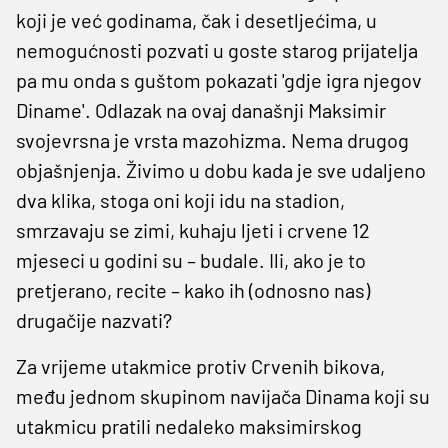
koji je već godinama, čak i desetljećima, u
nemogućnosti pozvati u goste starog prijatelja
pa mu onda s guštom pokazati 'gdje igra njegov
Diname'. Odlazak na ovaj današnji Maksimir
svojevrsna je vrsta mazohizma. Nema drugog
objašnjenja. Živimo u dobu kada je sve udaljeno
dva klika, stoga oni koji idu na stadion,
smrzavaju se zimi, kuhaju ljeti i crvene 12
mjeseci u godini su – budale. Ili, ako je to
pretjerano, recite – kako ih (odnosno nas)
drugačije nazvati?
Za vrijeme utakmice protiv Crvenih bikova,
među jednom skupinom navijača Dinama koji su
utakmicu pratili nedaleko maksimirskog