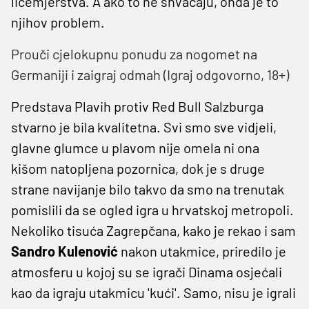
licemjerstva. A ako to ne shvaćaju, onda je to
njihov problem.
Prouči cjelokupnu ponudu za nogomet na
Germaniji i zaigraj odmah (Igraj odgovorno, 18+)
Predstava Plavih protiv Red Bull Salzburga
stvarno je bila kvalitetna. Svi smo sve vidjeli,
glavne glumce u plavom nije omela ni ona
kišom natopljena pozornica, dok je s druge
strane navijanje bilo takvo da smo na trenutak
pomislili da se ogled igra u hrvatskoj metropoli.
Nekoliko tisuća Zagrepčana, kako je rekao i sam
Sandro
Kulenović
nakon utakmice, priredilo je
atmosferu u kojoj su se igrači Dinama osjećali
kao da igraju utakmicu 'kući'. Samo, nisu je igrali