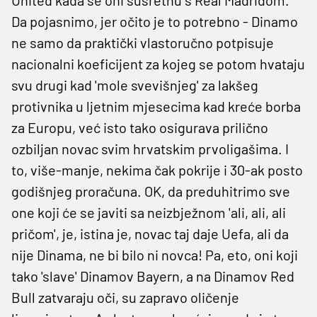
Da pojasnimo, jer očito je to potrebno - Dinamo
ne samo da praktički vlastoručno potpisuje
nacionalni koeficijent za kojeg se potom hvataju
svu drugi kad 'mole svevišnjeg' za lakšeg
protivnika u ljetnim mjesecima kad kreće borba
za Europu, već isto tako osigurava prilično
ozbiljan novac svim hrvatskim prvoligašima. I
to, više-manje, nekima čak pokrije i 30-ak posto
godišnjeg proračuna. OK, da preduhitrimo sve
one koji će se javiti sa neizbježnom 'ali, ali, ali
pričom', je, istina je, novac taj daje Uefa, ali da
nije Dinama, ne bi bilo ni novca! Pa, eto, oni koji
tako 'slave' Dinamov Bayern, a na Dinamov Red
Bull zatvaraju oči, su zapravo oličenje