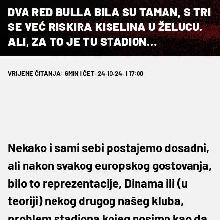
DVA RED BULLA BILA SU TAMAN, S TRI
SE VEĆ RISKIRA KISELINA U ŽELUCU.
ALI, ZA TO JE TU STADION…
VRIJEME ČITANJA: 6MIN | ČET. 24.10.24. | 17:00
Nekako i sami sebi postajemo dosadni,
ali nakon svakog europskog gostovanja,
bilo to reprezentacije, Dinama ili (u
teoriji) nekog drugog našeg kluba,
problem stadiona kojeg nosimo kao da