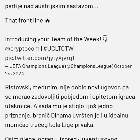
partije nad austrijskim sastavom...
That front line 🔥
Introducing your Team of the Week! 👇
@cryptocom
|
#UCLTOTW
pic.twitter.com/jytyXjvrq1
— UEFA Champions League (@ChampionsLeague)
October
24, 2024
Ristovski, međutim, nije dobio novi ugovor, pa
se morao zadovoljiti pobjedom i epitetom igrača
utakmice. A sada mu je stiglo i još jedno
priznanje, branič Dinama uvršten je i u idealnu
momčad trećeg kola Lige prvaka.
Osim njega, obranu, ispred Juventusovog