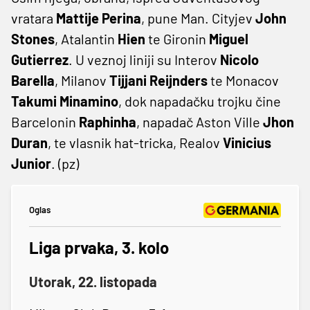
vratara
Mattije Perina
, pune Man. Cityjev
John
Stones
, Atalantin
Hien
te Gironin
Miguel
Gutierrez
. U veznoj liniji su Interov
Nicolo
Barella
, Milanov
Tijjani Reijnders
te Monacov
Takumi Minamino
, dok napadačku trojku čine
Barcelonin
Raphinha
, napadač Aston Ville
Jhon
Duran
, te vlasnik hat-tricka, Realov
Vinicius
Junior
. (pz)
Oglas
Liga prvaka, 3. kolo
Utorak, 22. listopada