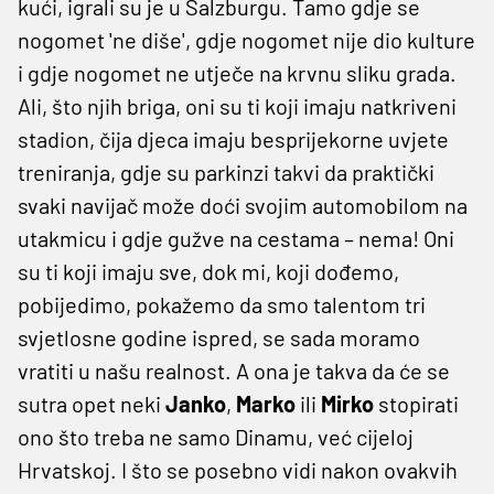
kući, igrali su je u Salzburgu. Tamo gdje se
nogomet 'ne diše', gdje nogomet nije dio kulture
i gdje nogomet ne utječe na krvnu sliku grada.
Ali, što njih briga, oni su ti koji imaju natkriveni
stadion, čija djeca imaju besprijekorne uvjete
treniranja, gdje su parkinzi takvi da praktički
svaki navijač može doći svojim automobilom na
utakmicu i gdje gužve na cestama – nema! Oni
su ti koji imaju sve, dok mi, koji dođemo,
pobijedimo, pokažemo da smo talentom tri
svjetlosne godine ispred, se sada moramo
vratiti u našu realnost. A ona je takva da će se
sutra opet neki
Janko
,
Marko
ili
Mirko
stopirati
ono što treba ne samo Dinamu, već cijeloj
Hrvatskoj. I što se posebno vidi nakon ovakvih