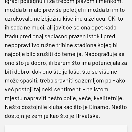
igrači posegnuli i za trećom plavom limenkom,
možda bi malo previše poletjeli i možda bi im to
uzrokovalo neizbježnu kiselinu u želucu. OK, to
ih sada ne muči, ali javit će se ona opet kada
izađu pred onaj sablasno prazan Istok i pred
nepopravljivo ružne tribine stadiona kojeg bi
najbolje bilo srušiti do temelja. Nadograđuje se
ono što je dobro, ili barem što ima potencijala za
biti dobro, dok ono što je loše, što se više ne
može spasiti, treba sravniti sa zemljom pa - ako
već postoji taj neki 'sentiment' - na istom
mjestu napraviti nešto bolje, veće, kvalitetnije.
Nešto dostojnije kluba kao što je Dinamo. Nešto
dostojnije zemlje kao što je Hrvatska.