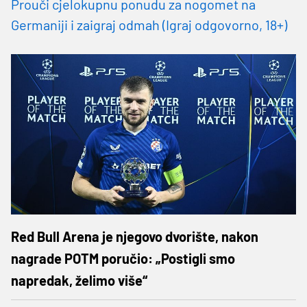
Prouči cjelokupnu ponudu za nogomet na
Germaniji i zaigraj odmah (Igraj odgovorno, 18+)
Red Bull Arena je njegovo dvorište, nakon
nagrade POTM poručio: „Postigli smo
napredak, želimo više“