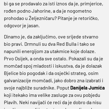
bi ga se prodavalo za isti iznos da je, primjerice,
rođen podno Jahorine, a da je nogometno
prohodao u Željezničaru? Pitanje je retoričko,
odgovor je jasan.
Dinamo je, da zaključimo, ove srijede stvarno
bio pravi. Drmnuli su dva Red Bulla i tako se
napunili energijom za utakmice koje dolaze.
Prvo Osijek, a onda sve ostalo. Pokazali su da je
momčad spoj mladosti i iskustva, da je dolazak
Bjelice bio pogodak i da osječki strateg, osim
galvanizacije momčadi, jako dobro zna izabrati i
svoje najbliže suradnike. Poput
Danijela
Jumića
koji itekako ima velike zasluge za ovu pobjedu
Plavih. Neki navijači će reći da je dobro da nisu