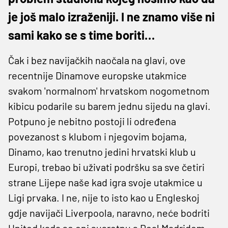
je još malo izraženiji. I ne znamo više ni
sami kako se s time boriti…
Čak i bez navijačkih naočala na glavi, ove
recentnije Dinamove europske utakmice
svakom 'normalnom' hrvatskom nogometnom
kibicu podarile su barem jednu sijedu na glavi.
Potpuno je nebitno postoji li određena
povezanost s klubom i njegovim bojama,
Dinamo, kao trenutno jedini hrvatski klub u
Europi, trebao bi uživati podršku sa sve četiri
strane Lijepe naše kad igra svoje utakmice u
Ligi prvaka. I ne, nije to isto kao u Engleskoj
gdje navijači Liverpoola, naravno, neće bodriti
United kada se oni susretnu s Real Madridom.