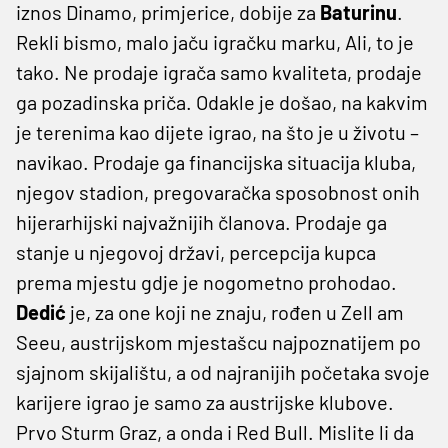
iznos Dinamo, primjerice, dobije za
Baturinu
.
Rekli bismo, malo jaču igračku marku, Ali, to je
tako. Ne prodaje igrača samo kvaliteta, prodaje
ga pozadinska priča. Odakle je došao, na kakvim
je terenima kao dijete igrao, na što je u životu –
navikao. Prodaje ga financijska situacija kluba,
njegov stadion, pregovaračka sposobnost onih
hijerarhijski najvažnijih članova. Prodaje ga
stanje u njegovoj državi, percepcija kupca
prema mjestu gdje je nogometno prohodao.
Dedić
je, za one koji ne znaju, rođen u Zell am
Seeu, austrijskom mjestašcu najpoznatijem po
sjajnom skijalištu, a od najranijih početaka svoje
karijere igrao je samo za austrijske klubove.
Prvo Sturm Graz, a onda i Red Bull. Mislite li da