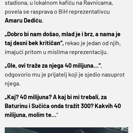
stadiona, u lokalnom kafiću na Ravnicama,
povela se rasprava o BiH reprezentativcu
Amaru
Dediću
.
„Dobro bi nam došao, mlad je i brz, a nama je
taj desni bek kritičan“,
rekao je jedan od njih,
imajući pritom u mislima reprezentaciju.
„Gle, ovi traže za njega 40 milijuna…“
,
odgovorio mu je prijatelj koji je sjedio nasuprot
njega.
„Kaj? 40 milijuna? A kaj bi mi trebali, za
Baturinu i Sučića onda tražit 300? Kakvih 40
milijuna, molim te…
“