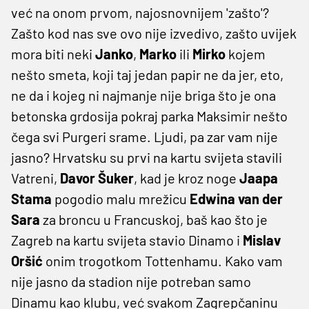
već na onom prvom, najosnovnijem 'zašto'?
Zašto kod nas sve ovo nije izvedivo, zašto uvijek
mora biti neki
Janko
,
Marko
ili
Mirko
kojem
nešto smeta, koji taj jedan papir ne da jer, eto,
ne da i kojeg ni najmanje nije briga što je ona
betonska grdosija pokraj parka Maksimir nešto
čega svi Purgeri srame. Ljudi, pa zar vam nije
jasno? Hrvatsku su prvi na kartu svijeta stavili
Vatreni,
Davor
Šuker
, kad je kroz noge
Jaapa
Stama
pogodio malu mrežicu
Edwina
van
der
Sara
za broncu u Francuskoj, baš kao što je
Zagreb na kartu svijeta stavio Dinamo i
Mislav
Oršić
onim trogotkom Tottenhamu. Kako vam
nije jasno da stadion nije potreban samo
Dinamu kao klubu, već svakom Zagrepčaninu