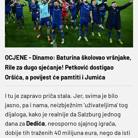
OCJENE - Dinamo: Baturina školovao vršnjake,
Rile za dugo sjećanje! Petković dostigao
Oršića, a povijest će pamtiti i Jumića
I tu je zapravo priča stala. Jer, svima je bilo
jasno, pa i nama, neizbježnim 'uživateljima' tog
dijaloga, kako je realnije da Salzburg jednog
dana za
Dedića
, neosporno sjajnog igrača,
dobije tih traženih 40 milijuna eura, nego da isti