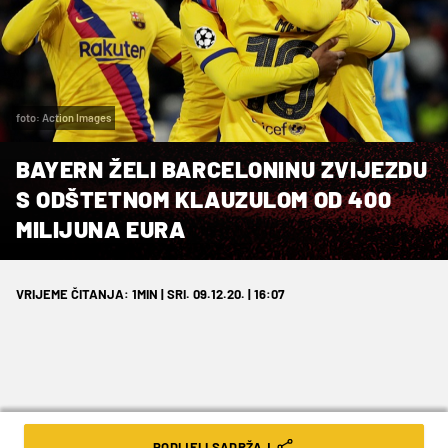
foto: Action Images
BAYERN ŽELI BARCELONINU ZVIJEZDU
S ODŠTETNOM KLAUZULOM OD 400
MILIJUNA EURA
VRIJEME ČITANJA: 1MIN | SRI. 09.12.20. | 16:07
Bavarci se žele pojačati mladim
PODIJELI SADRŽAJ