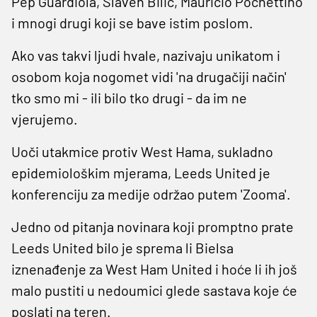
Pep Guardiola, Slaven Bilić, Mauricio Pochettino
i mnogi drugi koji se bave istim poslom.
Ako vas takvi ljudi hvale, nazivaju unikatom i
osobom koja nogomet vidi 'na drugačiji način'
tko smo mi - ili bilo tko drugi - da im ne
vjerujemo.
Uoči utakmice protiv West Hama, sukladno
epidemiološkim mjerama, Leeds United je
konferenciju za medije održao putem 'Zooma'.
Jedno od pitanja novinara koji promptno prate
Leeds United bilo je sprema li Bielsa
iznenađenje za West Ham United i hoće li ih još
malo pustiti u nedoumici glede sastava koje će
poslati na teren.