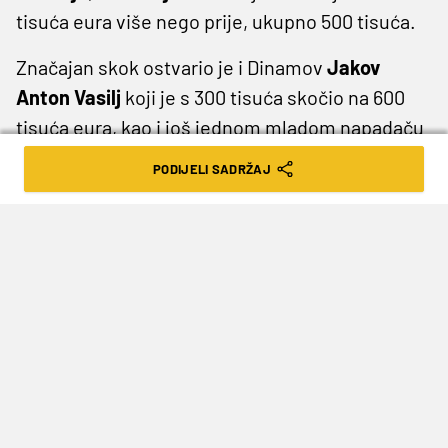
tisuća eura više nego prije, ukupno 500 tisuća.
Značajan skok ostvario je i Dinamov
Jakov
Anton Vasilj
koji je s 300 tisuća skočio na 600
tisuća eura, kao i još jednom mladom napadaču
Plavih
Ivanu Laci
(vrijedi 400 u odnosu na
PODIJELI SADRŽAJ
prethodnih 300 tisuća).