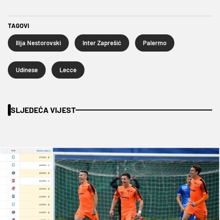
TAGOVI
Ilija Nestorovski
Inter Zaprešić
Palermo
Udinese
Lecce
SLJEDEĆA VIJEST