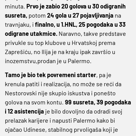
minuta.
Prvo je zabio 20 golova u 30 odigranih
susreta,
potom
24 gola u 27 pojavljivanja
na
travnjaku, i
finalno, u 1.HNL, 25 pogodaka u 33
odigrane utakmice.
Naravno, takve predstave
privukle su top klubove u Hrvatskoj prema
Zaprešiću, no Ilija je na kraju ipak završio u
inozemstvu,prodan je u Palermo.
Tamo je bio tek povremeni starter
, pa je
krenula patiti i realizacija, no može se reći da
Nestorovski nije skupio iskustva i ponešto
golova na svom kontu.
99 susreta, 39 pogodaka
i 12 asistencija
je bilo dovoljno da odradi svoj
prelazak karijere i napusti Palermo kako bi
ojačao Udinese, stabilnog prvoligaša koji je