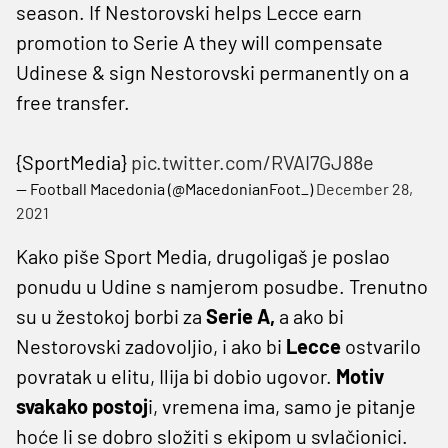
season. If Nestorovski helps Lecce earn
promotion to Serie A they will compensate
Udinese & sign Nestorovski permanently on a
free transfer.
{SportMedia}
pic.twitter.com/RVAI7GJ88e
— Football Macedonia (@MacedonianFoot_)
December 28,
2021
Kako piše Sport Media, drugoligaš je poslao
ponudu u Udine s namjerom posudbe. Trenutno
su u žestokoj borbi za
Serie A,
a ako bi
Nestorovski zadovoljio, i ako bi
Lecce
ostvarilo
povratak u elitu, Ilija bi dobio ugovor.
Motiv
svakako postoj
i, vremena ima, samo je pitanje
hoće li se dobro složiti s ekipom u svlačionici.