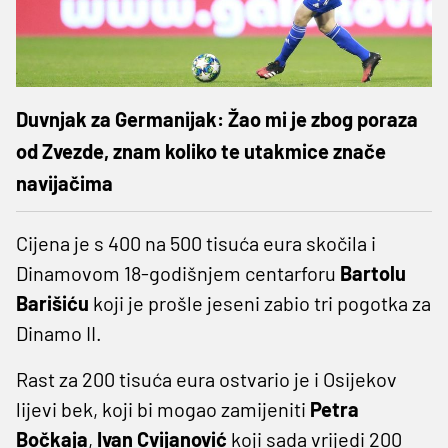
Duvnjak za Germanijak: Žao mi je zbog poraza
od Zvezde, znam koliko te utakmice znače
navijačima
Cijena je s 400 na 500 tisuća eura skočila i
Dinamovom 18-godišnjem centarforu
Bartolu
Barišiću
koji je prošle jeseni zabio tri pogotka za
Dinamo II.
Rast za 200 tisuća eura ostvario je i Osijekov
lijevi bek, koji bi mogao zamijeniti
Petra
Bočkaja
,
Ivan Cvijanović
koji sada vrijedi 200