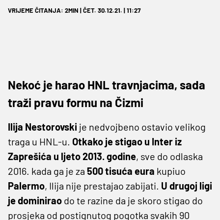
VRIJEME ČITANJA: 2MIN | ČET. 30.12.21. | 11:27
Nekoć je harao HNL travnjacima, sada
traži pravu formu na Čizmi
Ilija Nestorovski
je nedvojbeno ostavio velikog
traga u HNL-u.
Otkako je stigao u Inter iz
Zaprešića u ljeto 2013. godine
, sve do odlaska
2016. kada ga je za
500 tisuća eura
kupiuo
Palermo
, Ilija nije prestajao zabijati.
U drugoj ligi
je dominirao
do te razine da je skoro stigao do
prosjeka od postignutog pogotka svakih 90