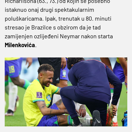
Richarlisona (63., 73.) od kojih se posebno
istaknuo onaj drugi spektakularnim
poluškaricama. Ipak, trenutak u 80. minuti
stresao je Brazilce s obzirom da je tad
zamijenjen ozlijeđeni Neymar nakon starta
Milenkovića
.