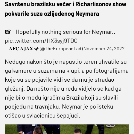
Savršenu brazilsku večer i Richarlisonov show
pokvarile suze ozlijeđenog Neymara
📸 - Hopefully nothing serious for Neymar..
pic.twitter.com/HX3syj9TDC
— 𝐀𝐅𝐂 𝐀𝐉𝐀𝐗 💎 (@TheEuropeanLad)
November 24, 2022
Nedugo nakon što je napustio teren uhvatile su
ga kamere u suzama na klupi, a po fotografijama
koje su se pojavile vidi se da mu je stradao
gležanj. Da nešto nije u redu vidjelo se kad ga
nije bilo među igračima Brazila koji su slavili
pobjedu na travnjaku. Neymar je po isteku
otišao u svlačionicu šepajući.