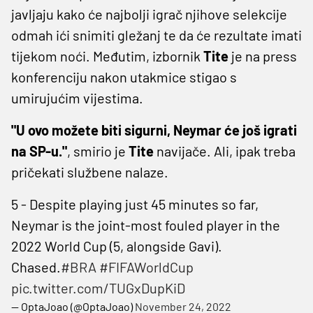
javljaju kako će najbolji igrač njihove selekcije
odmah ići snimiti gležanj te da će rezultate imati
tijekom noći. Međutim, izbornik
Tite
je na press
konferenciju nakon utakmice stigao s
umirujućim vijestima.
"U ovo možete biti sigurni, Neymar će još igrati
na SP-u."
, smirio je
Tite
navijače. Ali, ipak treba
pričekati službene nalaze.
5 - Despite playing just 45 minutes so far,
Neymar is the joint-most fouled player in the
2022 World Cup (5, alongside Gavi).
Chased.
#BRA
#FIFAWorldCup
pic.twitter.com/TUGxDupKiD
— OptaJoao (@OptaJoao)
November 24, 2022