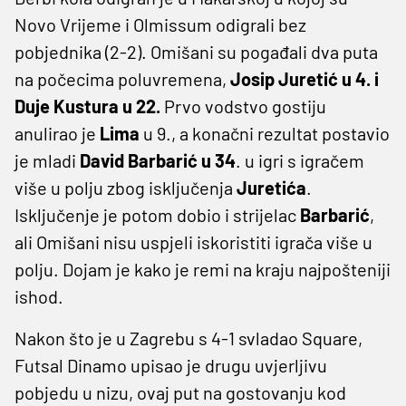
Novo Vrijeme i Olmissum odigrali bez
pobjednika (2-2). Omišani su pogađali dva puta
na počecima poluvremena,
Josip Juretić u 4. i
Duje Kustura u 22.
Prvo vodstvo gostiju
anulirao je
Lima
u 9., a konačni rezultat postavio
je mladi
David Barbarić u 34
. u igri s igračem
više u polju zbog isključenja
Juretića
.
Isključenje je potom dobio i strijelac
Barbarić
,
ali Omišani nisu uspjeli iskoristiti igrača više u
polju. Dojam je kako je remi na kraju najpošteniji
ishod.
Nakon što je u Zagrebu s 4-1 svladao Square,
Futsal Dinamo upisao je drugu uvjerljivu
pobjedu u nizu, ovaj put na gostovanju kod