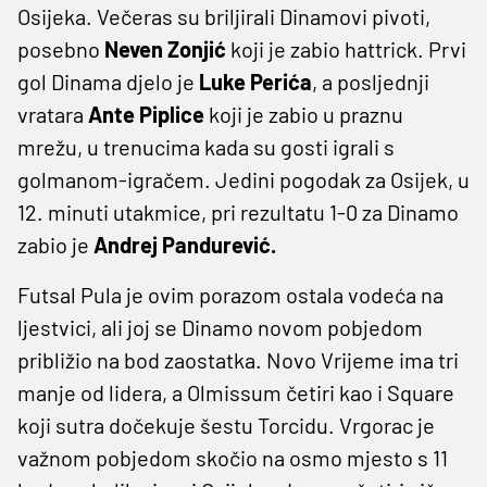
Osijeka. Večeras su briljirali Dinamovi pivoti,
posebno
Neven Zonjić
koji je zabio hattrick. Prvi
gol Dinama djelo je
Luke Perića
, a posljednji
vratara
Ante Piplice
koji je zabio u praznu
mrežu, u trenucima kada su gosti igrali s
golmanom-igračem. Jedini pogodak za Osijek, u
12. minuti utakmice, pri rezultatu 1-0 za Dinamo
zabio je
Andrej Pandurević.
Futsal Pula je ovim porazom ostala vodeća na
ljestvici, ali joj se Dinamo novom pobjedom
približio na bod zaostatka. Novo Vrijeme ima tri
manje od lidera, a Olmissum četiri kao i Square
koji sutra dočekuje šestu Torcidu. Vrgorac je
važnom pobjedom skočio na osmo mjesto s 11