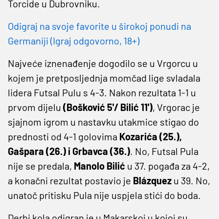
Torcide u Dubrovniku.
Odigraj na svoje favorite u širokoj ponudi na
Germaniji (Igraj odgovorno, 18+)
Najveće iznenađenje dogodilo se u Vrgorcu u
kojem je pretposljednja momčad lige svladala
lidera Futsal Pulu s 4-3. Nakon rezultata 1-1 u
prvom dijelu
(Bošković 5'/ Bilić 11')
, Vrgorac je
sjajnom igrom u nastavku utakmice stigao do
prednosti od 4-1 golovima
Kozarića (25.),
Gašpara (26.) i Grbavca (36.)
. No, Futsal Pula
nije se predala,
Manolo Bilić
u 37. pogađa za 4-2,
a konačni rezultat postavio je
Blázquez
u 39. No,
unatoč pritisku Pula nije uspjela stići do boda.
Derbi kola odigran je u Makarskoj u kojoj su