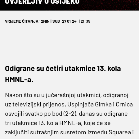
UVJERLJIV U OSIJEKU
VRIJEME ČITANJA: 2MIN | SUB. 27.01.24. | 21:35
Odigrane su četiri utakmice 13. kola
HMNL-a.
Nakon što su u jučerašnjoj utakmici, odigranoj
uz televizijski prijenos, Uspinjača Gimka i Crnica
osvojili svatko po bod (2-2), danas su odigrane
tri utakmice 13. kola HMNL-a, koje će se
zaključiti sutrašnjim susretom između Squarea i