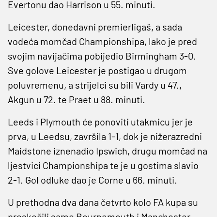
Evertonu dao Harrison u 55. minuti.
Leicester, donedavni premierligaš, a sada
vodeća momčad Championshipa, lako je pred
svojim navijačima pobijedio Birmingham 3-0.
Sve golove Leicester je postigao u drugom
poluvremenu, a strijelci su bili Vardy u 47.,
Akgun u 72. te Praet u 88. minuti.
Leeds i Plymouth će ponoviti utakmicu jer je
prva, u Leedsu, završila 1-1, dok je nižerazredni
Maidstone iznenadio Ipswich, drugu momčad na
ljestvici Championshipa te je u gostima slavio
2-1. Gol odluke dao je Corne u 66. minuti.
U prethodna dva dana četvrto kolo FA kupa su
preskočili samo Bournemouth i Manchester