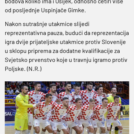
bodova koliko ima i Osijek, odnosno četiri više
od posljednje Uspinjače Gimke.
Nakon sutrašnje utakmice slijedi
reprezentativna pauza, budući da reprezentacija
igra dvije prijateljske utakmice protiv Slovenije
u sklopu priprema za dodatne kvalifikacije za
Svjetsko prvenstvo koje u travnju igramo protiv
Poljske. (N.R.)