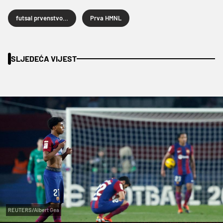
futsal prvenstvo Hrvatske
Prva HMNL
SLJEDEĆA VIJEST
REUTERS/Albert Gea