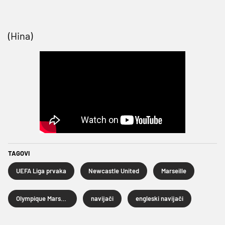
(Hina)
TAGOVI
UEFA Liga prvaka
Newcastle United
Marseille
Olympique Marseille
navijači
engleski navijači