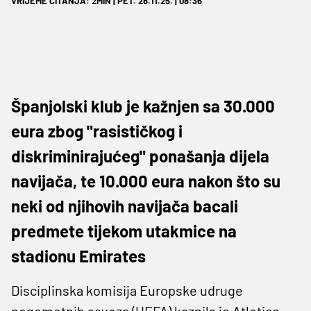
VRIJEME ČITANJA: 2MIN | PET. 28.11.25. | 08:36
Španjolski klub je kažnjen sa 30.000
eura zbog "rasističkog i
diskriminirajućeg" ponašanja dijela
navijača, te 10.000 eura nakon što su
neki od njihovih navijača bacali
predmete tijekom utakmice na
stadionu Emirates
Disciplinska komisija Europske udruge
nogometnih saveza (UEFA) kaznila je Atletico