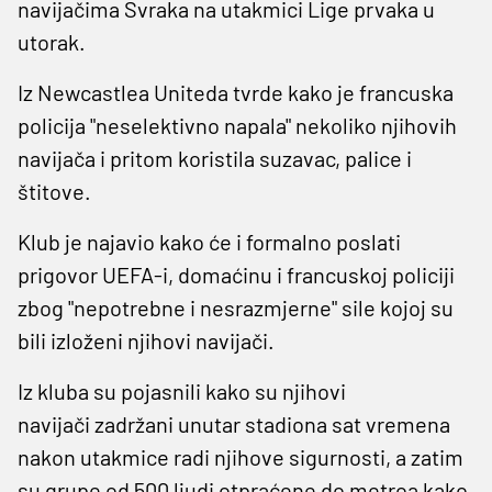
navijačima Svraka na utakmici Lige prvaka u
utorak.
Iz Newcastlea Uniteda tvrde kako je francuska
policija "neselektivno napala" nekoliko njihovih
navijača i pritom koristila suzavac, palice i
štitove.
Klub je najavio kako će i formalno poslati
prigovor UEFA-i, domaćinu i francuskoj policiji
zbog "nepotrebne i nesrazmjerne" sile kojoj su
bili izloženi njihovi navijači.
Iz kluba su pojasnili kako su njihovi
navijači zadržani unutar stadiona sat vremena
nakon utakmice radi njihove sigurnosti, a zatim
su grupe od 500 ljudi otpraćene do metroa kako