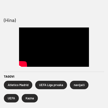
(Hina)
TAGOVI
Atletico Madrid
UEFA Liga prvaka
navijači
UEFA
Kazna