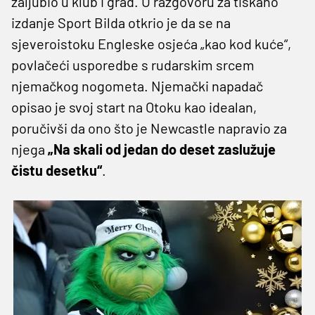
zaljubio u klub i grad. U razgovoru za tiskano
izdanje Sport Bilda otkrio je da se na
sjeveroistoku Engleske osjeća „kao kod kuće“,
povlačeći usporedbe s rudarskim srcem
njemačkog nogometa. Njemački napadač
opisao je svoj start na Otoku kao idealan,
poručivši da ono što je Newcastle napravio za
njega
„Na skali od jedan do deset zaslužuje
čistu desetku“
.