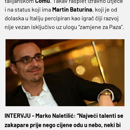
talijanskom
Comu
. Takav rasplet izravno utječe
i na status koji ima
Martin Baturina
, koji je od
dolaska u Italiju percipiran kao igrač čiji razvoj
nije vezan isključivo uz ulogu “zamjene za Paza”.
INTERVJU - Marko Naletilić: “Najveći talenti se
zakapare prije nego cijene odu u nebo, neki bi