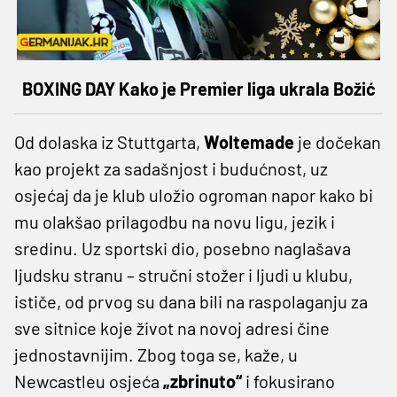
BOXING DAY Kako je Premier liga ukrala Božić
Od dolaska iz Stuttgarta,
Woltemade
je dočekan
kao projekt za sadašnjost i budućnost, uz
osjećaj da je klub uložio ogroman napor kako bi
mu olakšao prilagodbu na novu ligu, jezik i
sredinu. Uz sportski dio, posebno naglašava
ljudsku stranu – stručni stožer i ljudi u klubu,
ističe, od prvog su dana bili na raspolaganju za
sve sitnice koje život na novoj adresi čine
jednostavnijim. Zbog toga se, kaže, u
Newcastleu osjeća
„zbrinuto“
i fokusirano