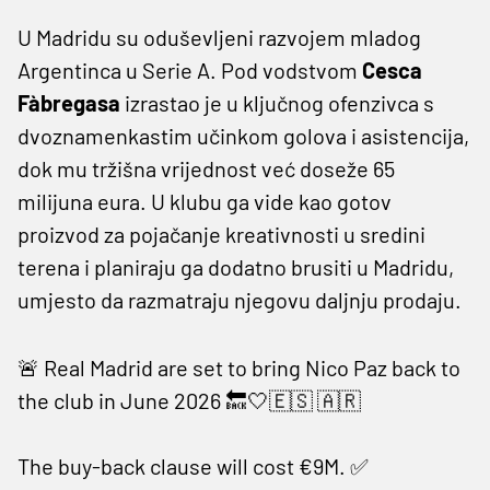
U Madridu su oduševljeni razvojem mladog
Argentinca u Serie A. Pod vodstvom
Cesca
Fàbregasa
izrastao je u ključnog ofenzivca s
dvoznamenkastim učinkom golova i asistencija,
dok mu tržišna vrijednost već doseže 65
milijuna eura. U klubu ga vide kao gotov
proizvod za pojačanje kreativnosti u sredini
terena i planiraju ga dodatno brusiti u Madridu,
umjesto da razmatraju njegovu daljnju prodaju.
🚨 Real Madrid are set to bring Nico Paz back to
the club in June 2026 🔙🤍🇪🇸 🇦🇷
The buy-back clause will cost €9M. ✅