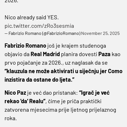
Nico already said YES.
pic.twitter.com/zRo3sesmia
— Fabrizio Romano (@FabrizioRomano)
November 25, 2025
Fabrizio Romano
još je krajem studenoga
objavio da
Real Madrid
planira dovesti
Paza
kao
prvo pojačanje za 2026., uz naglasak da se
“klauzula ne može aktivirati u siječnju jer Como
inzistira da ostane do ljeta.”
Nico Paz
je već dao pristanak:
“Igrač je već
rekao 'da' Realu”
, čime je priča praktički
zatvorena mjesecima prije ljetnog prijelaznog
roka.