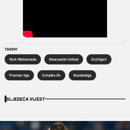
TAGOVI
Nick Woltemade
Newcastle United
Stuttgart
Premier liga
Schalke 04
Bundesliga
SLJEDEĆA VIJEST