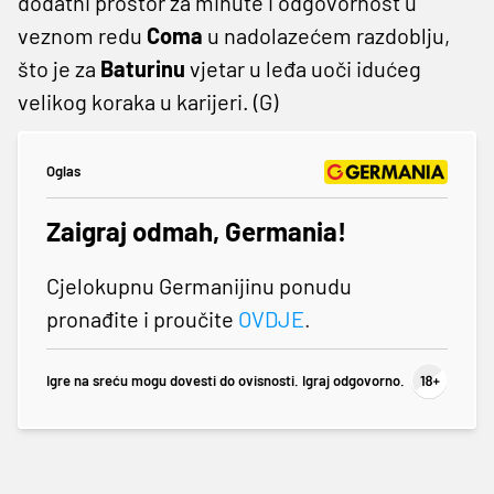
dodatni prostor za minute i odgovornost u
veznom redu
Coma
u nadolazećem razdoblju,
što je za
Baturinu
vjetar u leđa uoči idućeg
velikog koraka u karijeri. (G)
Oglas
Zaigraj odmah, Germania!
Cjelokupnu Germanijinu ponudu
pronađite i proučite
OVDJE
.
Igre na sreću mogu dovesti do ovisnosti. Igraj odgovorno.