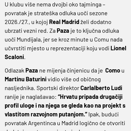
U klubu više nema dvojbi oko tajminga –
povratak je strateška odluka uoči sezone
2026./27., u kojoj
Real Madrid
želi dodatno
ubrzati vezni red. Za
Paza
je to ključna odluka
uoči Mundijala, jer se kroz minute u Comu nada
učvrstiti mjesto u reprezentaciji koju vodi
Lionel
Scaloni
.
Odlazak
Paza
ne mijenja činjenicu da je
Como
u
Martinu Baturini
vidio više od običnog
nasljednika. Sportski direktor
Carlalberto Ludi
ranije je naglašavao:
“Hrvatu pripada drugačiji
profil uloge i na njega se gleda kao na projekt s
vlastitom razvojnom putanjom.”
Ipak, budući
povratak Argentinca u Madrid logično će otvoriti