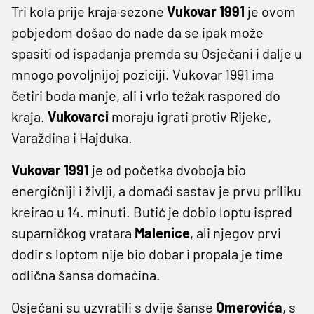
Tri kola prije kraja sezone
Vukovar 1991
je ovom
pobjedom došao do nade da se ipak može
spasiti od ispadanja premda su Osječani i dalje u
mnogo povoljnijoj poziciji. Vukovar 1991 ima
četiri boda manje, ali i vrlo težak raspored do
kraja.
Vukovarci
moraju igrati protiv Rijeke,
Varaždina i Hajduka.
Vukovar 1991
je od početka dvoboja bio
energičniji i življi, a domaći sastav je prvu priliku
kreirao u 14. minuti. Butić je dobio loptu ispred
suparničkog vratara
Malenice
, ali njegov prvi
dodir s loptom nije bio dobar i propala je time
odlična šansa domaćina.
Osječani su uzvratili s dvije šanse
Omerovića
, s