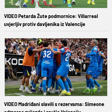
VIDEO Petarda Žute podmornice: Villarreal
uvjerljiv protiv davljenika iz Valencije
VIDEO Madriđani slavili s rezervama: Simeone
odmarao zvijezde i srušio Valenciju