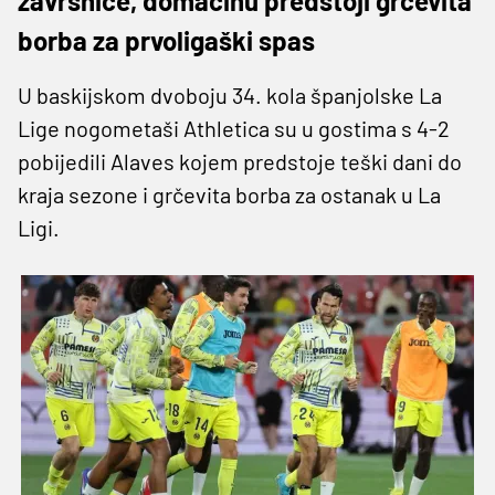
završnice, domaćinu predstoji grčevita
borba za prvoligaški spas
U baskijskom dvoboju 34. kola španjolske La
Lige nogometaši Athletica su u gostima s 4-2
pobijedili Alaves kojem predstoje teški dani do
kraja sezone i grčevita borba za ostanak u La
Ligi.