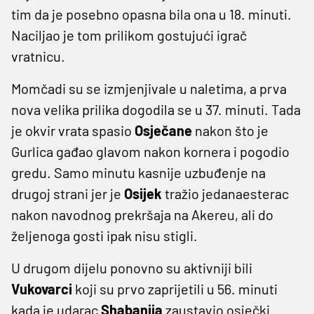
tim da je posebno opasna bila ona u 18. minuti.
Naciljao je tom prilikom gostujući igrač
vratnicu.
Momčadi su se izmjenjivale u naletima, a prva
nova velika prilika dogodila se u 37. minuti. Tada
je okvir vrata spasio
Osječane
nakon što je
Gurlica gađao glavom nakon kornera i pogodio
gredu. Samo minutu kasnije uzbuđenje na
drugoj strani jer je
Osijek
tražio jedanaesterac
nakon navodnog prekršaja na Akereu, ali do
željenoga gosti ipak nisu stigli.
U drugom dijelu ponovno su aktivniji bili
Vukovarci
koji su prvo zaprijetili u 56. minuti
kada je udarac
Shabanija
zaustavio osječki