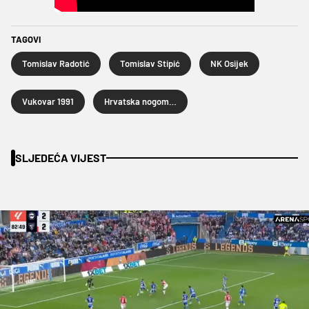
TAGOVI
Tomislav Radotić
Tomislav Stipić
NK Osijek
Vukovar 1991
Hrvatska nogometna liga
SLJEDEĆA VIJEST