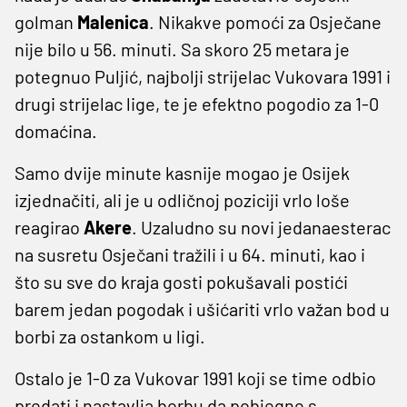
golman
Malenica
. Nikakve pomoći za Osječane
nije bilo u 56. minuti. Sa skoro 25 metara je
potegnuo Puljić, najbolji strijelac Vukovara 1991 i
drugi strijelac lige, te je efektno pogodio za 1-0
domaćina.
Samo dvije minute kasnije mogao je Osijek
izjednačiti, ali je u odličnoj poziciji vrlo loše
reagirao
Akere
. Uzaludno su novi jedanaesterac
na susretu Osječani tražili i u 64. minuti, kao i
što su sve do kraja gosti pokušavali postići
barem jedan pogodak i ušićariti vrlo važan bod u
borbi za ostankom u ligi.
Ostalo je 1-0 za Vukovar 1991 koji se time odbio
predati i nastavlja borbu da pobjegne s